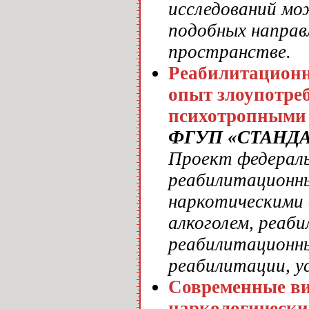
исследований мо
подобных направл
пространстве.
Реабилитационн
опыт злоупотре
психотропными 
ФГУП «СТАНД
Проект федераль
реабилитационны
наркотическими 
алкоголем, реаб
реабилитационны
реабилитации, у
Современные ви
наркологически