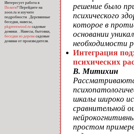
Интересует работа в
решение было пр
Полати
? Перейдите на
zoon.ru и изучите
психического здо
подробности . Деревянные
беседки, навесы,
которое в проти
pkgreenwood.ru
садовые
домики. . Навесы, бытовки,
основании уникал
беседки из дерева
садовые
домики от производителя.
необходимости р
Интеграция под
психических рас
В. Митихин
Рассматриваютс
психопатологиче
шкалы широко ис
сравнительной о
нейрокогнитивны
простом примере