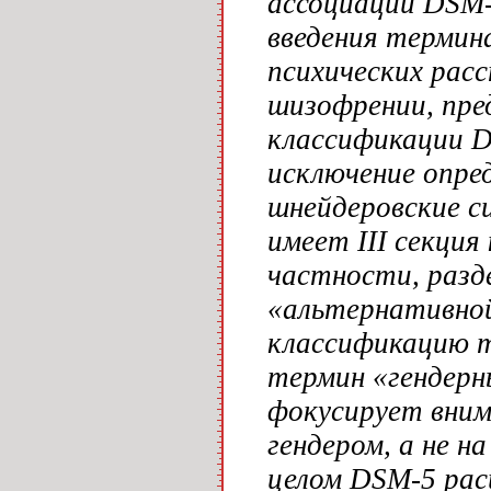
ассоциации DSM-
введения термин
психических рас
шизофрении, пре
классификации D
исключение опре
шнейдеровские с
имеет III секция
частности, разд
«альтернативной
классификацию т
термин «гендерн
фокусирует вним
гендером, а не н
целом DSM-5 рас