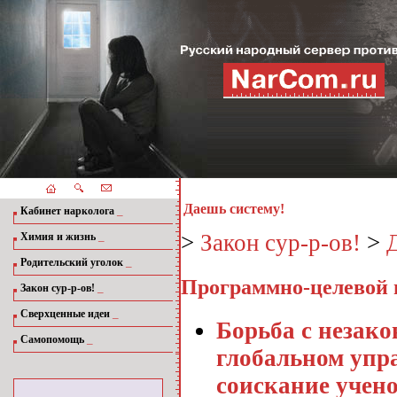
Даешь систему!
_
Кабинет нарколога
_
>
Закон сур-р-ов!
>
Химия и жизнь
_
Родительский уголок
Программно-целевой п
_
Закон сур-р-ов!
_
Сверхценные идеи
Борьба с незак
_
Самопомощь
глобальном упр
соискание учен