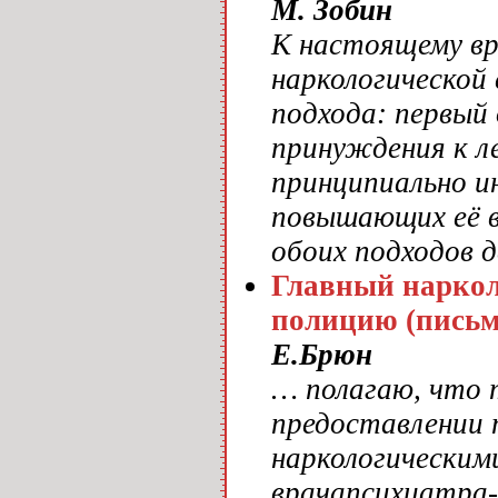
М. Зобин
К настоящему вр
наркологической
подхода: первый
принуждения к л
принципиально и
повышающих её 
обоих подходов 
Главный наркол
полицию (письмо
Е.Брюн
… полагаю, что 
предоставлении 
наркологическим
врачапсихиатра-н