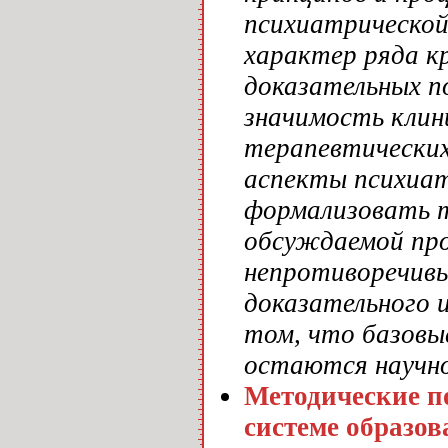
психиатрической
характер ряда к
доказательных п
значимость клин
терапевтических
аспекты психиат
формализовать т
обсуждаемой пр
непротиворечивы
доказательного и
том, что базовы
остаются научно
Методические п
системе образо