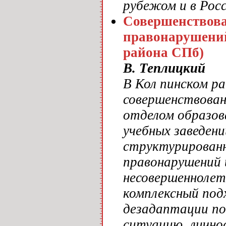
рубежом и в Росс
Совершенствов
правонарушений
района СПб)
В. Теплицкий
В Кол пинском р
совершенствован
отделом образов
учебных заведен
структурированн
правонарушений
несовершеннолет
комплексный под
дезадаптации по
ситуацию, лично