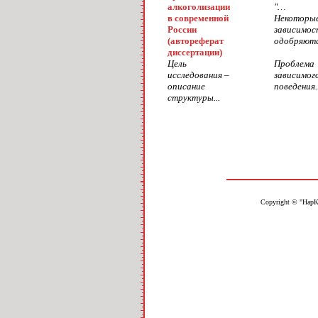
алкоголизации
"…
в современной
Некоторые
России
зависимос
(автореферат
одобряются
диссертации)
Цель
Проблема
исследования –
зависимог
описание
поведения..
структуры...
Copyright © "НарК