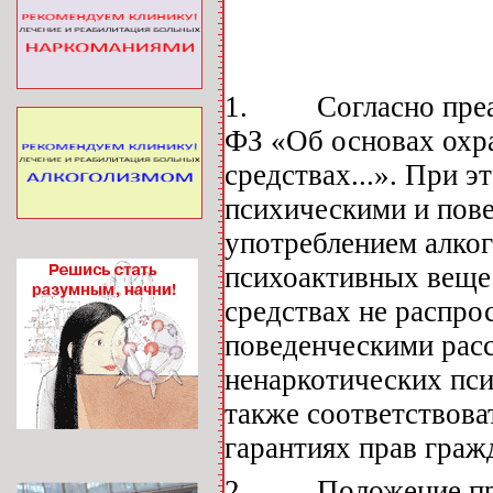
1. Согласно преамб
ФЗ «Об основах охра
средствах...». При э
психическими и пове
употреблением алког
психоактивных вещес
средствах не распро
поведенческими расс
ненаркотических пс
также соответствов
гарантиях прав граж
2. Положение прое