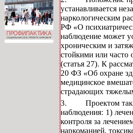
устанавливается нез
наркологическим рас
РФ «О психиатрическ
наблюдение может у
хроническим и затя
стойкими или часто
(статья 27). К расс
20 ФЗ «Об охране зд
медицинское вмешате
страдающих тяжелым
3. Проектом так о
наблюдения: 1) лече
контроля за лечение
наркоманией, токсик