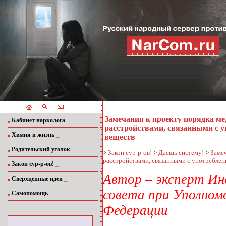
Замечания к проекту порядка ме
_
Кабинет нарколога
расстройствами, связанными с у
_
Химия и жизнь
веществ
_
Родительский уголок
>
Закон сур-р-ов!
>
Даешь систему!
>
Заме
расстройствами, связанными с употреблен
_
Закон сур-р-ов!
Автор – эксперт Ин
_
Сверхценные идеи
совета при Уполномо
_
Самопомощь
Федерации