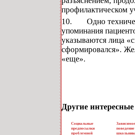
разъяснением, продо
профилактическом у
10. Одно техническ
упоминания пациент
указываются лица «с
сформировался». Жел
«еще».
Другие интересные
Социальные
Зависимо
предпосылки
поведение
проблемной
школьник