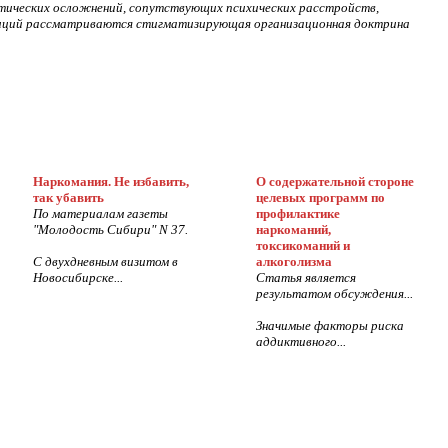
тических осложнений, сопутствующих психических расстройств,
озиций рассматриваются стигматизирующая организационная доктрина
Наркомания. Не избавить,
О содержательной стороне
так убавить
целевых программ по
По материалам газеты
профилактике
"Молодость Сибири" N 37.
наркоманий,
токсикоманий и
С двухдневным визитом в
алкоголизма
Новосибирске...
Статья является
результатом обсуждения...
Значимые факторы риска
аддиктивного...