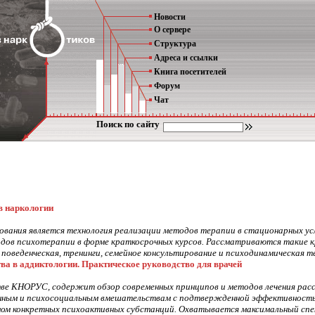
Новости
О сервере
Структура
Адреса и ссылки
Книга посетителей
Форум
Чат
Поиск по сайту
в наркологии
вания является технология реализации методов терапии в стационарных усл
дов психотерапии в форме краткосрочных курсов. Рассматриваются такие к
 поведенческая, тренинги, семейное консультирование и психодинамическая т
ва в аддиктологии. Практическое руководство для врачей
ве КНОРУС, содержит обзор современных принципов и методов лечения рас
енным и психосоциальным вмешательствам с подтвержденной эффективность
емом конкретных психоактивных субстанций. Охватывается максимальный спе