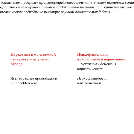
жительных программ противорецидивного лечения, с учетом типичных сома
возрастных и гендерных аспектов аддиктивной патологии. С критических п
апевтические подходы не имеющие научной доказательной базы.
Наркотизм в молодежной
Психофизиология
субкультуре крупного
алкоголизма и наркомании
города
…механизмы действия
наркотических...
Исследование проводилось
Психофизиология
при поддержке...
алкоголизма и...