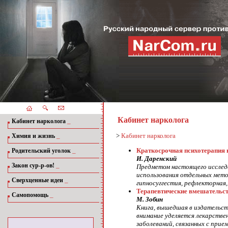
Кабинет нарколога
_
Кабинет нарколога
_
>
Кабинет нарколога
Химия и жизнь
_
Краткосрочная психотерапия 
Родительский уголок
И. Даренский
_
Закон сур-р-ов!
Предметом настоящего исследо
использования отдельных мето
_
Сверхценные идеи
гипносуггестия, рефлекторная,
Терапевтические вмешательст
_
Самопомощь
М. Зобин
Книга, вышедшая в издательст
внимание уделяется лекарств
заболеваний, связанных с при