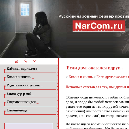
Если друг оказался вдруг...
_
Кабинет нарколога
_
>
Химия и жизнь
>
Если друг оказался в
Химия и жизнь
_
Родительский уголок
Несколько советов для тех, чьи друзь
_
Закон сур-р-ов!
Обычно люди не желают, чтобы их близ
_
дело, и вроде бы любой человек сам вп
Сверхценные идеи
узнал, что один из твоих друзей нача
_
Самопомощь
отношения) или постараться помочь ем
делами, а я - своими", но тогда, возмо
До настоящего времени общество не о
побыстрее разбогатеть. Им было жаль 