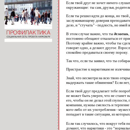
Если твой друг не хочет ничего слушат
окружающие: ты сам, друзья, родители
Если ты решил идти до конца, но твой 
заслуживающему доверия преподавателю
дело, и “стучать” - подлость, но имей 
В этом случае важно, что ты
делаешь
,
постоянно обещают отказаться от прие
Поэтому крайне важно, чтобы ты сдела
говорят одно, а делают другое. Взрос
спокойно предаваться своему пороку.
Так что, если ты заявил, что ты собир
Пристрастие к наркотикам не излечивае
Знай, что несмотря на всю твою откр
выдержать такие обвинения? Если нет, 
Если твой друг предлагает тебе попроб
не может быть уверен, что не станет 
его, чтобы он не делал этой глупости,
компании, нужны смелость и терпение (
кого-либо от их употребления - мужест
попадает в такие ситуации, из которы
Если так случилось, что вокруг тебя п
думают, что наркотики - это “нормаль