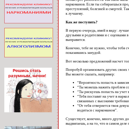
наркоманов. Если ты собираешься прод
преступлений, болезней и смертей. Та
к лучшему.
Как же поступить?
В первую очередь, имей в виду: лучше
друзьями и родителями и с оценками в 
выправится.
Конечно, тебе не нужно, чтобы тебя с
показавшись занудой.
Вот несколько предложений насчет того
Попробуй организовать других своих т
Вы можете сказать, например:
“Вероятность попасть в зависим
“Ты можешь нажить проблем со
“Ты рискуешь попасть на учет 
“Тебя поставят на учет в нарк
связанных с высокими требован
“От тебя отвернется твоя девуш
водиться с наркоманом”.
Существует, конечно, много других до
выдвигаешь, а на то, что в самом деле