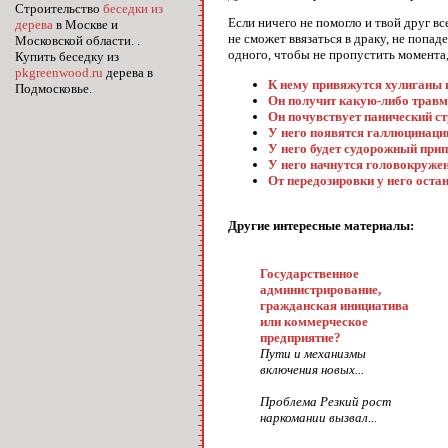
Строительство
беседки из
Если ничего не помогло и твой друг вс
дерева
в Москве и
не сможет ввязаться в драку, не попад
Московской области. .
одного, чтобы не пропустить момента,
Купить беседку из
pkgreenwood.ru
дерева в
К нему привяжутся хулиганы и
Подмосковье.
Он получит какую-либо трав
Он почувствует панический с
У него появятся галлюцинаци
У него будет судорожный при
У него начнутся головокружен
От передозировки у него оста
Другие интересные материалы:
Государственное
администрирование,
гражданская инициатива
или коммерческое
предприятие?
Пути и механизмы
включения новых...
Проблема Резкий рост
наркомании вызвал...