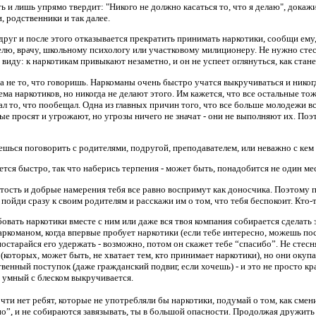
ь и лишь упрямо твердит: "Никого не должно касаться то, что я делаю", докажи,
, родственники и так далее.
друг и после этого отказывается прекратить принимать наркотики, сообщи ему,
, врачу, школьному психологу или участковому милиционеру. Не нужно стесня
в виду: к наркотикам привыкают незаметно, и он не успеет оглянуться, как стан
 а не то, что говоришь. Наркоманы очень быстро учатся выкручиваться и никог
ма наркотиков, но никогда не делают этого. Им кажется, что все остальные 
л то, что пообещал. Одна из главных причин того, что все больше молодежи вст
лые просят и угрожают, но угрозы ничего не значат - они не выполняют их. Поэ
аешься поговорить с родителями, подругой, преподавателем, или неважно с кем т
тся быстро, так что наберись терпения - может быть, понадобится не один мес
ытость и добрые намерения тебя все равно воспримут как доносчика. Поэтому 
пойди сразу к своим родителям и расскажи им о том, что тебя беспокоит. Кто-
овать наркотики вместе с ним или даже вся твоя компания собирается сделать эт
наркоманом, когда впервые пробует наркотики (если тебе интересно, можешь п
 постарайся его удержать - возможно, потом он скажет тебе “спасибо”. Не стесн
которых, может быть, не хватает тем, кто принимает наркотики), но они окупа
венный поступок (даже гражданский подвиг, если хочешь) - и это не просто кр
х умный с блеском выкручивается.
очти нет ребят, которые не употребляли бы наркотики, подумай о том, как сме
но”, и не собираются завязывать, ты в большой опасности. Продолжая дружить 