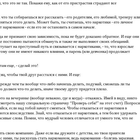
 что это не так. Покажи ему, как от его пристрастия страдают все
 что ты собираешься все рассказать - его родителям, его любимой, тренеру или
ться этого делать. Может быть, ты считаешь, что наркотики - его личное
ет наркоманом - если его не остановить в самом начале.
да не признают свою зависимость, пока не будет доказано обратное. И еще они
тоже постоянно пытаются обмануть и также не выполняют своих обещаний.
упает на преступный путь и связывается с наркотиками, - то, что взрослые
тому они не имеют никакого влияния, и парень (или девчонка) продолжает
ам еще, - сделай это!
яц, чтобы твой друг расстался с ними. И еще:
прежде чем ты вообще что-либо начнешь делать, подумай, сможешь ли ты
то должен что-то делать, иначе твоему другу придется плохо.
о на вечеринке (вообще неважно, где и когда) - откажись. Имей в виду, никто
осмотреть нашу специальную страничку “Проверь себя!” на этот счет). Попроси
яйся, если над тобой начнут смеяться. Чтобы отказаться от наркотиков в
ются впоследствии. Знай, что отказаться от наркотиков, а тем более удержать
асивые слова. Помни, что мудрый человек отличается от умного тем, что не
нить свою компанию. Даже если вы дружите с детства, но твои приятели
с ними, ты рискуешь стать наркоманом, ведь наркомания - болезнь заразная.