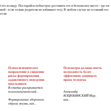
 его из виду. Постарайся побыстрее доставить его в безопасное место - где он
омой - если только родители не избивают его). В любом случае не оставляй его
если:
Психогигиеническое
Психиатры должны иметь
направление в снижении
возможность более
риска формирования
эффективно защищать
аддиктивного поведения
права человека
школьников
В статье раскрывается
психогигиенический...
Александр
КОЦЮБИНСКИЙ Мир,
Формирование здорового
как...
образа жизни, как...