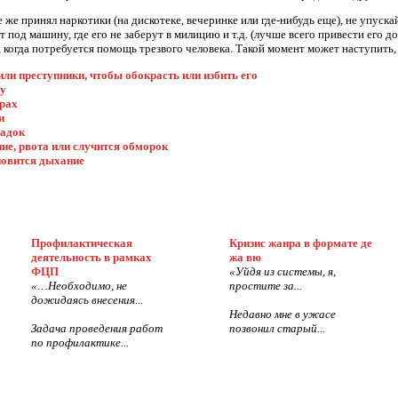
е же принял наркотики (на дискотеке, вечеринке или где-нибудь еще), не упускай
ет под машину, где его не заберут в милицию и т.д. (лучше всего привести его д
 когда потребуется помощь трезвого человека. Такой момент может наступить, 
ли преступники, чтобы обокрасть или избить его
му
трах
и
падок
ие, рвота или случится обморок
новится дыхание
Профилактическая
Кризис жанра в формате де
деятельность в рамках
жа вю
ФЦП
«Уйдя из системы, я,
«…Необходимо, не
простите за...
дожидаясь внесения...
Недавно мне в ужасе
Задача проведения работ
позвонил старый...
по профилактике...