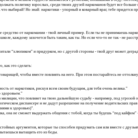
олжать политику взрослых, среди твоих друзей наркоманов будет все больше и
к что выбирай! Но знай: наркотики - упорный и коварный враг, тебе придется
е средство от наркомании - твой личный пример. Если ты не принимаешь наркот
школе, каждому захочется быть таким, как ты. Но если что-то не так - не расс
читали “хлюпиком” и придурком, но с другой стороны - твой друг может деград
, как это сделать:
оварищей, чтобы вместе повлиять на него. При этом постарайтесь не оттолкнуть
ость от наркотиков, рискуя всем своим будущим, для тебя очень велика.”
 здоровьем.”
в милиции, что повлияет на твою дальнейшую судьбу - например, под угрозой о
ологическом диспансере и не дадут разрешение на получение водительских пра
иями к здоровью)”.
ка, она не сможет выдержать общения с тобой, когда ты будешь “под кайфом” -
стойных аргументов, которые ты способен придумать сам или вместе с друзьями
 пытаешься вытащить его из беды.