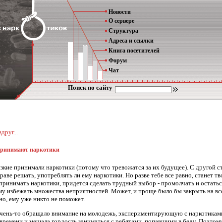
Новости
О сервере
Структура
Адреса и ссылки
Книга посетителей
Форум
Чат
Поиск по сайту
друг...
я принимают наркотики
кие принимали наркотики (потому что тревожатся за их будущее). С другой с
раве решать, употреблять ли ему наркотики. Но разве тебе все равно, станет т
л принимать наркотики, придется сделать трудный выбор - промолчать и остать
у избежать множества неприятностей. Может, и проще было бы закрыть на все 
жно, ему уже никто не поможет.
чень-то обращало внимание на молодежь, экспериментирующую с наркотиками
времени и мешала гордость заниматься с ребятами, попавшими в беду. Поэтом