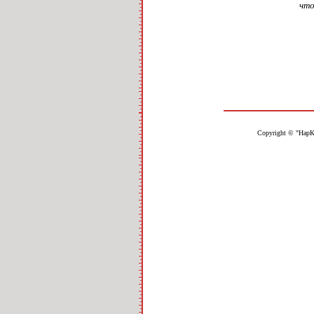
что
Copyright © "НарК