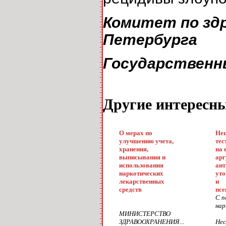
Комитет по зд
Петербурга
Государственн
Другие интересн
О мерах по
Нец
улучшению учета,
тес
хранения,
на 
выписывания и
арг
использования
ант
наркотических
уто
лекарственных
и
средств
псе
С п
нар
МИНИСТЕРСТВО
ЗДРАВООХРАНЕНИЯ...
Нес