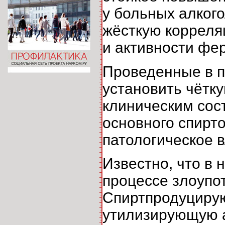
у больных алког
жёсткую корреля
и активности фе
Проведенные в 
установить чётк
клиническим сос
основного спир
патологическое 
Известно, что в 
процессе злоупо
Спиртпродуциру
утилизирующую а