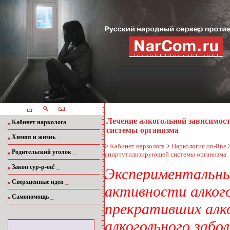
Лечение алкогольной зависимос
_
Кабинет нарколога
системы организма
_
Химия и жизнь
>
Кабинет нарколога
>
Наркология on-line
_
Родительский уголок
спиртутилизирующей системы организма
_
Закон сур-р-ов!
Экспериментальны
_
Сверхценные идеи
активности алкого
_
Самопомощь
прекративших алк
алкогольного заб