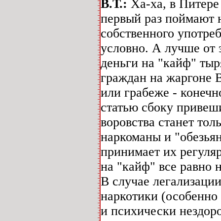
В.Т.:
Ха-ха, в Питере
первый раз поймают н
собственного употреб
условно. А лучше от 
деньги на "кайф" тыр
граждан на жаргоне В
или грабеже - конечн
статью сбоку привеши
воровства станет тол
наркоманы и "обезьян
принимает их регулярн
на "кайф" все равно 
В случае легализаци
наркотики (особенно
и психически нездоро