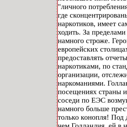
"личного потребления
где сконцентрирован
наркотиков, имеет са
ходить. За пределами
намного строже. Геро
европейских столицах
предоставлять отчеты
наркотиками, по ста
организации, отсле
наркоманиями. Голла
посещениях страны и
соседи по ЕЭС возму
намного больше прест
только конопля! Под 
чем Голландия, ей в 