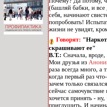
Почему? Да потому, 
(башляй бабки, и все 
себя, начинают свисте
попробовать! Испытат
жизни не увидят, кро
Говорят:
"Наркот
скрашивают ее"
В.Т.:
Сначала, вроде,
Мои друзья из
Анони
раза всегда много, а 
когда первый раз что
зачем только связался
сейчас самочувствие 
хочется принять - ну
приглушить. И начинае