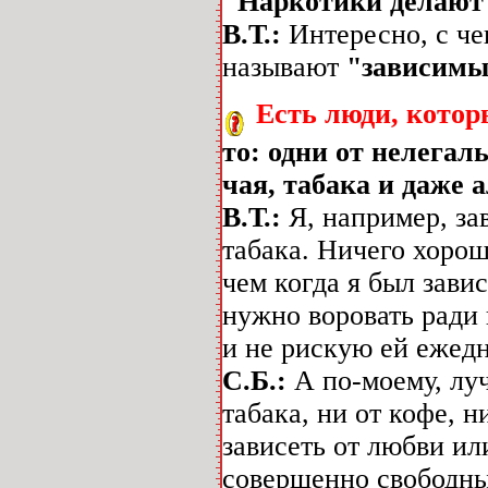
"Наркотики делают
В.Т.:
Интересно, с че
называют
"зависим
Есть люди, котор
то: одни от нелегал
чая, табака и даже 
В.Т.:
Я, например, за
табака. Ничего хороше
чем когда я был зави
нужно воровать ради 
и не рискую ей ежедне
С.Б.:
А по-моему, луч
табака, ни от кофе, н
зависеть от любви ил
совершенно свободным