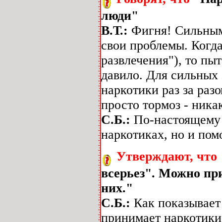
люди"
В.Т.:
Фигня! Сильным
свои проблемы. Когд
развлечения"), то пы
давило. Для сильных 
наркотики раз за разо
просто тормоз - ника
С.Б.:
По-настоящему 
наркотиках, но и пом
Утверждают, что
всерьез". Можно пр
них."
С.Б.:
Как показывает
принимает наркотики