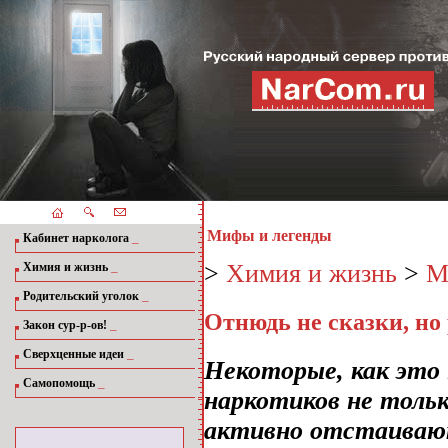
Мифы и легенды
_
Кабинет нарколога
_
>
Химия и жизнь
>
М
Химия и жизнь
_
Родительский уголок
Отнюдь не сказки, но
_
Закон сур-р-ов!
_
Сверхценные идеи
Некоторые, как это
_
Самопомощь
наркотиков не тольк
активно отстаивают