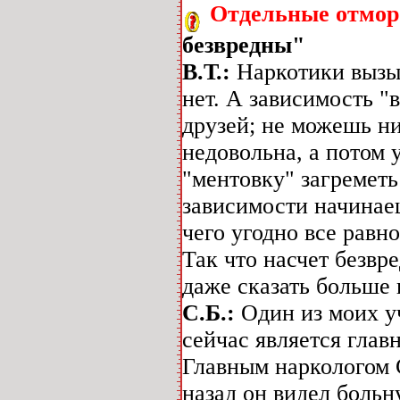
Отдельные отморо
безвредны"
В.Т.:
Наркотики вызы
нет. А зависимость "
друзей; не можешь ни
недовольна, а потом у
"ментовку" загреметь
зависимости начинае
чего угодно все равно
Так что насчет безвр
даже сказать больше 
С.Б.:
Один из моих у
сейчас является гла
Главным наркологом С
назад он видел больн