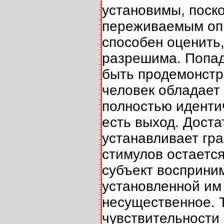
установимы, поско
переживаемым опыт
способен оценить
разрешима. Попад
быть продемонстр
человек обладает
полностью идентич
есть выход. Доста
устанавливает гра
стимулов остается
субъект восприни
установленной им 
несущественное. 
чувствительности