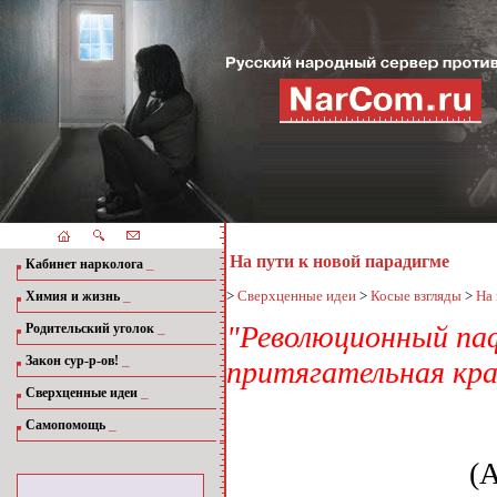
На пути к новой парадигме
_
Кабинет нарколога
_
>
Сверхценные идеи
>
Косые взгляды
>
На 
Химия и жизнь
_
"Революционный паф
Родительский уголок
_
Закон сур-р-ов!
притягательная кра
_
Сверхценные идеи
_
Самопомощь
(