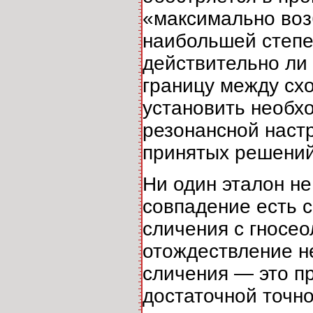
«максимально воз
наибольшей степен
действительно ли 
границу между сх
установить необх
резонансной наст
принятых решени
Ни один эталон н
совпадение есть с
сличения с гносео
отождествление н
сличения — это п
достаточной точн