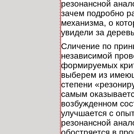
резонансной анал
зачем подробно р
механизма, о кото
увидели за дерев
Сличение по прин
независимой прове
формируемых крит
выберем из имеющ
степени «резониру
самым оказываетс
возбужденном сост
улучшается с опы
резонансной анало
обостряется в про