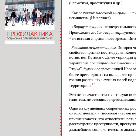
(наркотизм, проституция и др.).
- Как результат
массовой миграции
неи
ненависти» (Hatecrimes).
- «Виртуализация
» жизнедеятельност
Происходит
глобализация виртуализа
– не вставая с привычного кресла. Ин
- Релятивизм/агностицизм
. История 
свойство, признак постмодерна. Конеч
истин, нет Истины». Далее «принцип д
характерна
полипарадигмальность
. 
"наука", будучи современницей Нового
более претендовать на имперские при
границ различных научных полей подв
13
территории»
.
Это не означает «отказа» от науки (в 
гипотезы, не стесняясь переосмыслива
Один из крупнейших современных росс
онтологической и гносеологической не
приписываются, это относительность з
рассмотрение преступности, преступл
дальнейшего социологического анализ