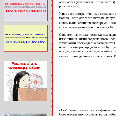
осознается (или совсем не осознается)
российскими).
У нас есть неограниченные возможност
молниеносно отреагировать на любую н
живем в апокалиптическое время… эк
«смыслы» теряют свои основания.
Нео
Современная эпоха постмодерна выдв
изменений в жизни современного челове
технологии постмодерна развиваются 
интерпретаторов предсказаний Курцва
голоде, мы навсегда забудем о войнах
смелых психоделических мечтаниях. Ил
- Глобализация всего и вся
- финансовы
Соответственно осуществляется глоба