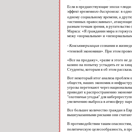
Если в предшествующие эпохи «люди 
эффект
временного дисхроноза
: в одн
одному социальному времени, а други
«истинных православных», атакующих 
разным точкам зрения, в ругательство
Маркса: «Я гражданин мира и горжусь
межу «нормальным» и «ненормальным»
- Консьюмеризация
сознания и жизнед
«теневой экономики». При этом пров
«Все на продажу», «разве я этого не 
казино на попытку устыдить ее за хи
Студенты, которым я об этом рассказал
Вот некоторый итог анализа проблем 
обществ, наших экономик и инфраструк
угрозы перетекают через национальн
приводит к распространению экономи
"охотничьи угодья" для киберпреступ
увеличению выброса в атмосферу парн
Все большее количество граждан в Евр
вышеуказанными рисками они считают
В противодействии таким опасностям,
политическую целесообразность, в пр