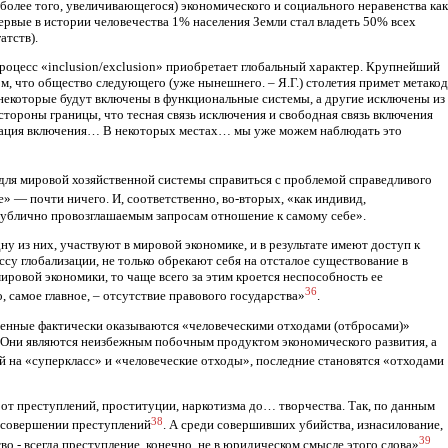
более того, увеличивающегося) экономического и социального неравенства как
 впервые в истории человечества 1% населения Земли стал владеть 50% всех
атств).
 Процесс «inclusion/exclusion» приобретает глобальный характер. Крупнейший
, что общество следующего (уже нынешнего. – Я.Г.) столетия примет метакод
о некоторые будут включены в функциональные системы, а другие исключены из
стороны границы, что тесная связь исключения и свободная связь включения
еграция включения… В некоторых местах… мы уже можем наблюдать это
 для мировой хозяйственной системы справиться с проблемой справедливого
е» — почти ничего. И, соответственно, во-вторых, «как индивид,
ублично провоз­глашаемым запросам отношение к самому себе».
у из них, участвуют в мировой экономике, и в результате имеют доступ к
ссу глобализации, не только обрекают себя на отсталое существование в
ировой экономики, то чаще всего за этим кроется неспособность ее
36
 самое главное, – отсутствие правового государства»
.
юченные фактически оказываются «человеческими отходами (отбросами)»
. Они являются неизбежным побочным продуктом экономического развития, а
ей на «суперкласс» и «человеческие отходы», последние становятся «отходами
: от преступлений, проституции, наркотизма до… творчества. Так, по данным
38
в совершении преступлений
. А среди совершивших убийства, изнасилование,
39
во - всегда преступление, конечно, не в юридическом смысле этого слова»
.