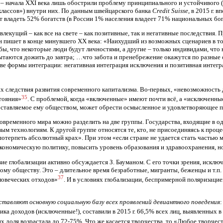
– начала XXI века лишь обострили проблему принципиального и устойчивого (
(«классов») внутри них. По данным швейцарского банка
Credit
Suisse
, в 2015 г.
дет владеть 52% богатств (в России 1% населения владеет 71% национальных бог
влекущий – как все на свете – как позитивные, так и негативные последствия.
 пишет в конце минувшего ХХ века: «Наихудший из возможных сценариев в том
бы, что некоторые люди будут личностями, а другие – только индивидами, чт
ытаются дожить до завтра; …что забота и пренебрежение окажутся по разные 
я две формы интеграции: негативная интеграция исключения и позитивная инт
 след­ствия развития современного капитализма. Во-первых, «невозмож­ность
35
тояния»
. С проблемой, когда «включенные» имеют почти всё, а «исключен­ны
ставляемое ему обществом, может обрести осмысленное и удовлетворяющее п
овременного мира можно разделить на две группы. Государства, входящие в одн
ым технологиям. К другой группе относятся те, кто, не присоединяясь к проце
отерпеть абсолютный крах». При этом «если стране не удается стать частью м
ономическую политику, повысить уровень образования и здравоохранения, но,
вие глобализации активно обсуждается З. Бауманом. С его точки зрения, искл
ому обществу. Это – длительное время безработные, мигранты, беженцы и т.п
37
ловеческих отходов»
. И в условиях глобализации, беспримерной поляризаци
ставляют основную социальную базу всех проявлений девиантного поведения
ка доходов (исключенные!), составили в 2015 г. 66,5% всех лиц, выявленных 
х доля возрастала до 72-75%. Что же касается творчества, то «Любое творчест