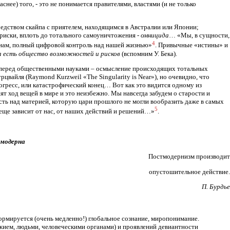
нее) того, - это не понимается правителями, властями (и не только
редством скайпа с приятелем, находящимся в Австралии или Японии;
 риски, вплоть до тотального самоуничтожения -
омницида
… «Мы, в сущности,
4
нам, полный цифровой контроль над нашей жизнью»
. Привычные «истины» и
 есть общество возможностей и рисков
(вспомним У. Бека).
 перед общественными науками – осмысление происходящих тотальных
рцвайля (Raymond Kurzweil «The Singularity is Near»), но очевидно, что
огресс, или катастрофический конец… Вот как это видится одному из
 ход вещей в мире и это неизбежно. Мы навсегда забудем о старости и
сть над материей, которую цари прошлого не могли вообразить даже в самых
5
 еще зависит от нас, от наших действий и решений…»
.
модерна
Постмодернизм производит
опустошительное действие.
П. Бурдье
ормируется (очень медленно!) глобальное сознание, миропонимание.
жием, людьми, человеческими органами) и проявлений девиантности