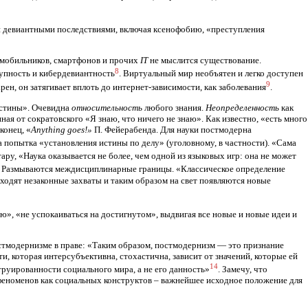
и девиантными последствиями, включая ксенофобию, «преступления
 мобильников, смартфонов и прочих
IT
не мыслится существование.
8
тупность и кибердевиантность
. Виртуальный мир необъятен и легко доступен
9
ен, он затягивает вплоть до интернет-зависимости, как заболевания
.
истины». Очевидна
относительность
любого знания.
Неопределенность
как
ая от сократовского «Я знаю, что ничего не знаю». Как известно, «есть много
конец, «
Anything
goes
!»
П. Фейерабенда. Для науки постмодерна
а попытка «установления истины по делу» (уголовному, в частности). «Сама
ару, «Наука оказывается не более, чем одной из языковых игр: она не может
. Размываются междисциплинарные границы. «Классическое определение
одят незаконные захваты и таким образом на свет появляются новые
нию», «не успокаиваться на достигнутом», выдвигая все новые и новые идеи и
тмодернизме в праве: «Таким образом, постмодернизм — это при­знание
, которая интер­субъективна, стохастична, зависит от значений, которые ей
14
труированности социального мира, а не его данность»
. Замечу, что
 феноменов как социальных конструктов – важнейшее исходное положение для