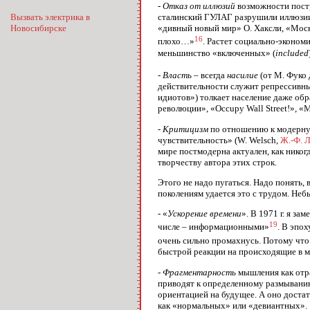
- Отказ от иллюзий
возможности постр
сталинский ГУЛАГ разрушили иллюзии 
Вызвать электрика в
«дивный новый мир» О. Хаксли, «Моск
Новосибирске
16
плохо…»
. Растет социально-эконом
меньшинство «включенных» (
included
- Власть
– всегда
насилие
(от М. Фуко 
действительности служит репрессивны
идиотов») толкает население даже обр
революции», «Occupy Wall Street!», 
- Критицизм
по отношению к модерну,
чувствительность» (W. Welsch,
Ж.-Ф. 
мире постмодерна актуален, как никог
творчеству автора этих строк.
Этого не надо пугаться. Надо понять
поколениям удается это с трудом. Не
- «
Ускорение времени
». В 1971 г. я з
19
числе – информационными»
. В эпох
очень сильно промахнусь. Потому что
быстрой реакции на происходящие в м
- Фрагментарность
мышления как отр
приводят к определенному размыванию
ориентацией на будущее. А оно достат
как «нормальных» или «девиантных».