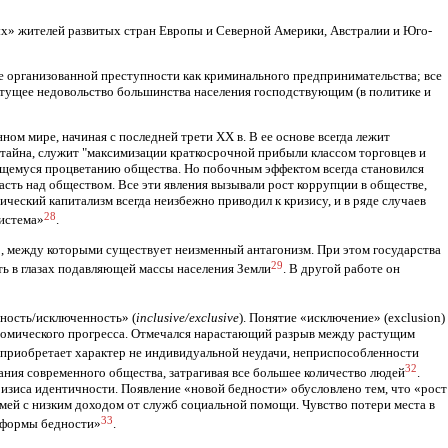
х» жителей развитых стран Европы и Северной Америки, Австралии и Юго-
е организованной преступности как криминального предпринимательства; все
стущее недовольство большинства населения господствующим (в политике и
ом мире, начиная с последней трети XX в. В ее основе всегда лежит
рстайна, служит "максимизации краткосрочной прибыли классом торговцев и
ажущемуся процветанию общества. Но побочным эффектом всегда становился
асть над обществом. Все эти явления вызывали рост коррупции в обществе,
ческий капитализм всегда неизбежно приводил к кризису, и в ряде случаев
28
система»
.
», между которыми существует неизменный антагонизм. При этом государства
29
ь в глазах подавляющей массы населения Земли
. В другой работе он
ность/исключенность» (
inclusive/exclusive
). Понятие «исключение» (exclusion)
кономического прогресса. Отмечался нарастающий разрыв между растущим
» приобретает характер не индивидуальной неудачи, неприспособленности
32
ния современного общества, затрагивая все большее количество людей
.
изиса идентичности. Появление «новой бедности» обусловлено тем, что «рост
ей с низким доходом от служб социальной помощи. Чувство потери места в
33
е формы бедности»
.