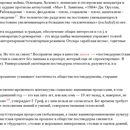
ровые войны, Освенцим, Холокост, ленинские и гитлеровские концлагеря и
 худшие прогнозы антиутопий. «Мы» Е. Замятина, «1984» Дж. Оруэлла,
бовладение – плохо, феодализм – плохо, социализм – плохо, капитализм –
17
поведение
. Все человечество разделено на постоянно уменьшающееся
и постоянно увеличивающееся большинство «исключенных» (
excluded
) из нее.
та подданных и граждан, обеспечение общих интересов и т.п.), в
демократии («демократия – это когда шайка мошенников управляет толпой
х с авторитарным/тоталитарным режимом. Отсюда «арабская весна», «цветные
. Но что на смену? Восприятие мира в качестве
хаоса
— «постмодернистская
летим в самолете без экипажа в аэропорт, который еще не спроектирован». В
е). Универсальный скептицизм постмодерна относится, разумеется, и к
ь органично усваивают хаотичность общества постмодернизма, старшим
ранственно-временного континуума социально значимыми процессами, в том
няшний год — это как пять лет, или как семь — 10 лет назад, я, наверное, не
20
сем»
, утверждает Г. Греф, и с ним нельзя не согласиться. Бег времени требует
» пополнения знаний и умений, совершенствования технологий.
опутствующая процессам глобализации, а также взаимопроникновение культур
нистская ориентации на прошлое в обществе постмодерна сменяется
о и «будущего», столько и моральных императивов, столько и оценок деяний,