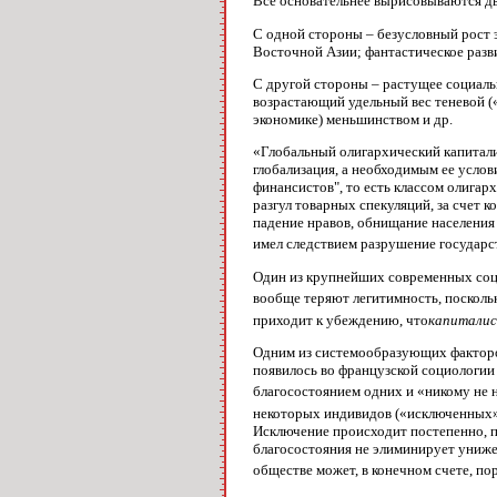
Все основательнее вырисовываются д
С одной стороны – безусловный рост
Восточной Азии; фантастическое разв
С другой стороны – растущее социаль
возрастающий удельный вес теневой (
экономике) меньшинством и др.
«Глобальный олигархический капитализ
глобализация, а необходимым ее услов
финансистов", то есть классом олигар
разгул товарных спекуляций, за счет 
падение нравов, обнищание населения 
имел следствием разрушение государст
Один из крупнейших современных соци
вообще теряют легитимность, посколь
приходит к убеждению, что
капиталис
Одним из системообразующих факторов
появилось во французской социологии
благосостоянием одних и «никому не
некоторых индивидов («исключенных»)
Исключение происходит постепенно, п
благосостояния не элиминирует униже
обществе может, в конечном счете, п