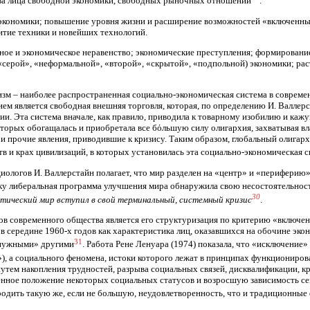
ва лица свободной экономики, свободных рыночных отношений
.
 экономики; повышение уровня жизни и расширение возможностей «включенны
итие техники и новейших технологий.
ное и экономическое неравенство; экономические преступления; формировани
«серой», «неформальной», «второй», «скрытой», «подпольной) экономики; ра
м – наиболее распространенная социально-экономическая система в современн
ием является свободная внешняя торговля, которая, по определению И. Валле
хии. Эта система вначале, как правило, приводила к товарному изобилию и к
которых обогащалась и приобретала все бόльшую силу олигархия, захватывая вл
и прочие явления, приводившие к кризису. Таким образом, глобальный олигархи
в и крах цивилизаций, в которых установилась эта социально-экономическая 
ологов И. Валлерстайн полагает, что мир разделен на «центр» и «периферию
ку либеральная программа улучшения мира обнаружила свою несостоятельност
30
тический мир вступил в свой терминальный, системный кризис
.
 современного общества является его структуризация по критерию «включен
 в середине 1960-х годов как характеристика лиц, оказавшихся на обочине э
31
 нужными» другими
. Работа Рене Ленуара (1974) показала, что «исключение
, а социального феномена, истоки которого лежат в принципах функционирова
утем накопления трудностей, разрыва социальных связей, дисквалификации, кр
нное положение некоторых социальных статусов и возросшую зависимость сем
ородить такую же, если не большую, неудовлетворенность, что и традиционны