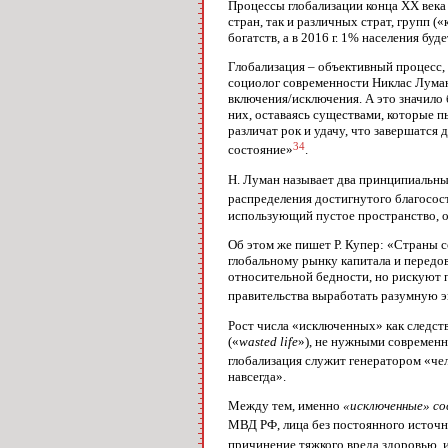
Процессы глобализации конца XX века 
стран, так и различных страт, групп 
богатств, а в 2016 г. 1% населения бу
Глобализация – объективный процесс, 
социолог современности Никлас Луман
включения/исключения. А это значило 
них, оставаясь существами, которые п
различат рок и удачу, что завершатс
34
состояние»
.
Н. Луман называет два принципиальных
распределения достигнутого благосос
использующий пустое пространство, о
Об этом же пишет Р. Купер: «Страны с
глобальному рынку капитала и передов
относительной бедности, но рискуют п
правительства выработать разумную эк
Рост числа «исключенных» как следст
(«
wasted life
»), не нужными современн
глобализация служит генератором «че
навсегда».
Между тем, именно
«исключенные» со
МВД РФ, лица без постоянного источни
причинение тяжкого вреда здоровью, и