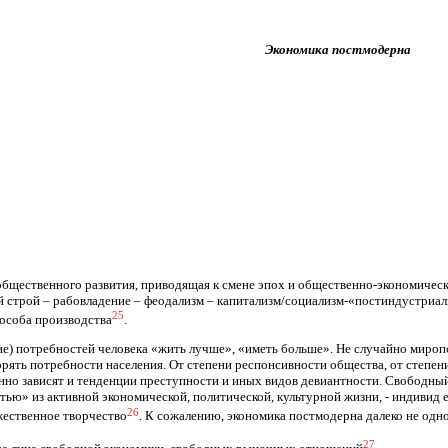
Экономика постмодерна
общественного развития, приводящая к смене эпох и общественно-экономическ
й строй – рабовладение – феодализм – капитализм/социализм-«постиндустриа
25
особа производства
.
ие) потребностей человека «жить лучше», «иметь больше». Не случайно миропо
етворять потребности населения. От степени респонсивности общества, от степ
нно зависят и тенденции преступности и иных видов девиантности. Свободны
ью» из активной экономической, политической, культурной жизни, - индивид е
26
жественное творчество
. К сожалению, экономика постмодерна далеко не одн
27