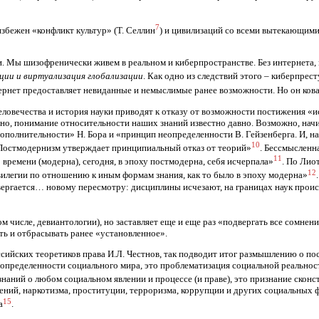
7
збежен «конфликт культур» (Т. Селлин
) и цивилизаций со всеми вытекающим
и. Мы шизофренически живем в реальном и киберпространстве. Без интернета,
ции и виртуализация глобализации
. Как одно из следствий этого – киберпрес
тернет предоставляет невиданные и немыслимые ранее возможности. Но он ковар
человечества и история науки приводят к отказу от возможности постижения «
но, понимание относительности наших знаний известно давно. Возможно, начин
ополнительности» Н. Бора и «принцип неопределенности В. Гейзенберга. И, на
10
«Постмодернизм утверждает принципиальный отказ от теорий»
. Бессмысленн
11
 времени (модерна), сегодня, в эпоху постмодерна, себя исчерпала»
.
По Лиот
12
вилегии по отношению к иным формам знания, как то было в эпоху модерна»
ергается… новому пересмотру: дисциплины исчезают, на границах наук происх
том числе, девиантологии), но заставляет еще и еще раз «подвергать все сомне
ть и отбрасывать ранее «установленное».
ийских теоретиков права И.Л. Честнов, так подводит итог размышлению о пос
о­пределенности социального мира, это проблема­тизация социальной реальности
наний о любом социальном явлении и процессе (и праве), это признание сконс
ений, наркотизма, проституции, терроризма, коррупции и других социальных
15
а
.