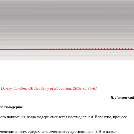
Dartey. London: UK Academy of Education, 2016. С. 35-61
Я. Гилинский
1
 постмодерна
иного понимания, когда модерн сменяется постмодерном. Вероятно, процесс
3
зменение во всех сферах человеческого существования»
). Это плохо