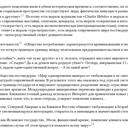
одного поколения жили в
одном
историческом времени и, соответственно, по
о
ом социальном пространстве сосуществуют люди, фактически живущие в разны
21
х к другому»
. Поэтому есть мораль журналистов «Charlie Hebdo» и мораль и
современные выставки, спектакли, концерты; есть мораль толерантная и инто
 («толерасты»); есть мораль космополитическая (интернационалистская), отве
 этим») и мораль «ура-патриотов»; есть мораль современного мира постмодер
 - непосредственный сюжет девиантологии.
22
еятельности
. «Общество потребления» характеризуется криминальными и н
ести четкую правовую границу между нелегальным предпринимательством и н
достойна?», жить «не хуже других» и т.п. лозунги, отражают массовое мирово
щение: «Стыдно? Да я за деньги мать родную убью!». Отсюда, американская 1
, задали один-единственный вопрос: - А по какой цене?
общества постмодерна: «Мир одновременно выиграл от глобализации и не смо
турой современной жизни. В результате этого мы оказались под угрозой сист
ые границы государств и нарушают традиционное разделение между отраслям
ческих кризисов. Международные авиационные перевозки приводят к распро
ников. Ближневосточный джихад использует Интернет для привлечения новых у
иковых газов, что, в свою очередь, ускоряет изменение климата…
опе, Северной Америке и на Ближнем Востоке обвиняет глобализацию в безраб
 увеличивающуюся интеграцию, открытость и инновации в значительной степе
 как Исламское государство, Эбола, финансовый кризис, изменение климата и
24
отивном случае об этом придется пожалеть всему миру»
.