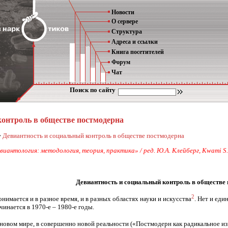
Новости
О сервере
Структура
Адреса и ссылки
Книга посетителей
Форум
Чат
Поиск по сайту
контроль в обществе постмодерна
>
Девиантность и социальный контроль в обществе постмодерна
иантология: методология, теория, практика» / ред. Ю.А. Клейберг, Kwami S. 
Девиантность и социальный контроль в обществе
2
имается и в разное время, и в разных областях науки и искусства
. Нет и ед
инается в 1970-е – 1980-е годы.
 новом мире, в совершенно новой реальности («Постмодерн как радикальное и