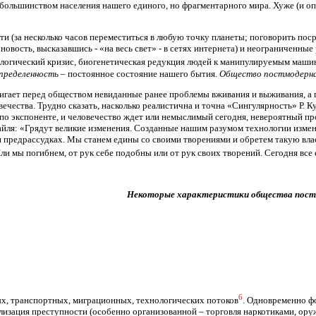
 большинством населения нашего единого, но фрагментарного мира. Хуже (и опас
и (за несколько часов переместиться в любую точку планеты; поговорить пос
овость, высказавшись - «на весь свет» - в сетях интернета) и неограниченные
ологический кризис, биогенетическая редукция людей к манипулируемым маши
пределенность
– постоянное состояние нашего бытия.
Общество постмодерна
игает перед обществом невиданные ранее проблемы вживания и выживания, а
чества. Трудно сказать, насколько реалистична и точна «Сингулярность» Р. Ку
по экспоненте, и человечество ждет или немыслимый сегодня, невероятный пр
йля: «Грядут великие изменения. Созданные нашим разумом технологии изменят
 и предрассудках. Мы станем едины со своими творениями и обретем такую вла
и мы погибнем, от рук себе подобны или от рук своих творений. Сегодня все
Некоторые характеристики общества пост
6
х, транспортных, миграционных, технологических потоков
. Одновременно ф
лизация преступности (особенно организованной – торговля наркотиками, ору