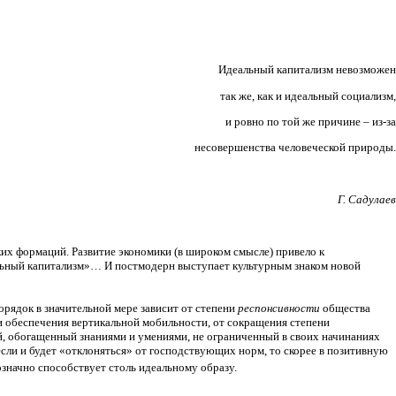
Идеальный капитализм невозможен
так же, как и идеальный социализм,
и ровно по той же причине – из-за
несовершенства человеческой природы.
Г. Садулаев
их формаций. Развитие экономики (в широком смысле) привело к
льный капитализм»… И постмодерн выступает культурным знаком новой
рядок в значительной мере зависит от степени
респонсивности
общества
ени обеспечения вертикальной мобильности, от сокращения степени
й, обогащенный знаниями и умениями, не ограниченный в своих начинаниях
сли и будет «отклоняться» от господствующих норм, то скорее в позитивную
означно способствует столь идеальному образу.