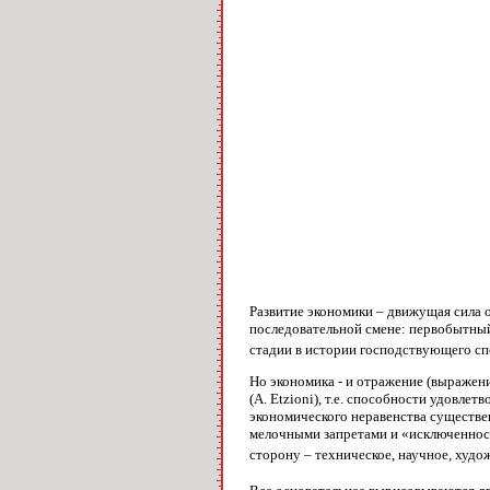
Развитие экономики – движущая сила 
последовательной смене: первобытны
стадии в истории господствующего сп
Но экономика - и отражение (выражен
(A. Etzioni), т.е. способности удовл
экономического неравенства существе
мелочными запретами и «исключенност
сторону – техническое, научное, худо