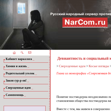
Девиантность и социальный 
_
Кабинет нарколога
_
>
Сверхценные идеи
>
Косые взгляды
Химия и жизнь
_
Глава из монографии «Современная дев
Родительский уголок
_
Закон сур-р-ов!
_
Сверхценные идеи
_
Самопомощь
Понятие постмодерна неоднозначно пон
становления общества постмодерна нач
Вместе с тем, мы живем в совершенно