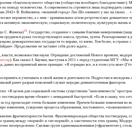
оения «благополучного» общества («общества всеобщего благоденствия»). Ми
по поводу человечества. А современность стремится лишь подтвердить самые
ва 2042» В. Войновича, «кошачий город» Лао Шэ оживают у нас на глазах… «Ра
ическое неравенство, а с ним – криминальное и/или ретретистское девиантное 
) в активную экономическую, социальную, политическую, культурную жизнь 
18
до С. Жижека)
. Государство, созданное с самыми благими намерениями (защи
м орудием в руках господствующего класса, группы, хунты. Разочарование в 
азцово демократических государств то вправо, то влево. Тем более, в страна
«Майдан». Продолжение не заставит себя долго ждать…
 власти, возможностям науки. Отрицание достижений Нового времени, модерна
Лиотар
). Как сказал З. Бауман, выступая в 2011 г. перед студентами МГУ: «Мы 
да, давно воспринятый мною принцип: «Я отрицаю все, и в этом суть моя» (Гёт
, воспринять и учитывать в своей жизни и деятельности. Подростки и молодеж
бывалый ранее разрыв поколений служит нередко девиантогенным фактором.
аметил: «В целом для социальной системы существенна ″наполняемость″ прост
у постмодерна время «бежит» с невиданной быстротой. «Если я скажу, что сегод
 за год происходят очень большие изменения. Причем большие изменения во в
ире изменения, ускорение процесса образования, постоянного, «пожизненного
ажение фрагментарности бытия.
Фрагментаризация
общества постмодерна, с
 границ между «нормой» и «не-нормой», к эластичности этих границ. Модер
очно неопределенно. Сколько групп единомышленников («фрагментов»), стольк