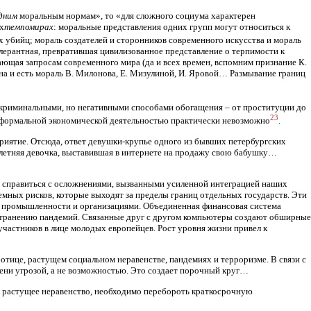
дним
моральным нормам», то «для сложного социума характерен
х
темпомирах
: моральные представления одних групп могут относиться к
х убийц; мораль создателей и сторонников современного искусства и мораль
лерантная, превратившая цивилизованное представление о терпимости к
чающая запросам современного мира (да и всех времен, вспомним признание К.
на и есть мораль В. Милонова, Е. Мизулиной, И. Яровой… Размывание границ
екриминальными, но негативными способами обогащения – от проституции до
23
еформальной экономической деятельностью практически невозможно
.
сприятие. Отсюда, ответ девушки-крупье одного из бывших петербургских
1-летняя девочка, выставившая в интернете на продажу свою бабушку…
г справиться с осложнениями, вызванными усиленной интеграцией наших
емных рисков, которые выходят за пределы границ отдельных государств. Эти
и промышленности и организациями. Объединенная финансовая система
странению пандемий. Связанные друг с другом компьютеры создают обширные
частников в лице молодых европейцев. Рост уровня жизни привел к
отице, растущем социальном неравенстве, пандемиях и терроризме. В связи с
ни угрозой, а не возможностью. Это создает порочный круг…
ли растущее неравенство, необходимо перебороть краткосрочную