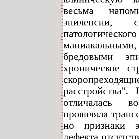
весьма напом
эпилепсии, 
патологичес
маниакальными
бредовыми эп
хроническое ст
скоропреходя
расстройства".
отличалась в
проявляла транс
но признаки э
дефекта отсутст