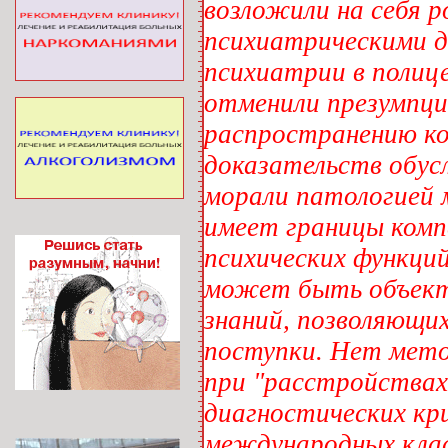
возложили на себя 
психиатрическими д
психиатрии в полице
отменили презумпци
распространению к
доказательств обус
морали патологией м
имеет границы комп
психических функций
может быть объекто
знаний, позволяющи
поступки. Нет мет
при "расстройствах
диагностических кр
международных клас