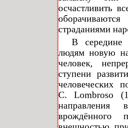
осчастливить вс
оборачиваются
страданиями нар
В середин
людям новую над
человек, непр
ступени развит
человеческих п
C
.
Lombroso
(18
направления
врождённого 
внешностью, пр