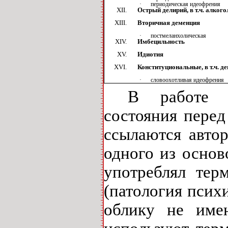
·
периодическая идеофрения
Острый делирий, в т.ч. алко
Вторичная деменция
·
постмеланхолическая
Имбецильность
Идиотия
Конституциональные, в т.ч. д
·
словоохотливая идеофрения
В работе "
состояния перед
ссылаются авто
одного из основ
употреблял тер
(патология псих
облику не име