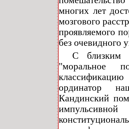
помешательство
многих лет дост
мозгового расст
проявляемого п
без очевидного у
С близким 
"моральное п
классификаци
ординатор на
Кандинский пом
импульсивн
конституционал