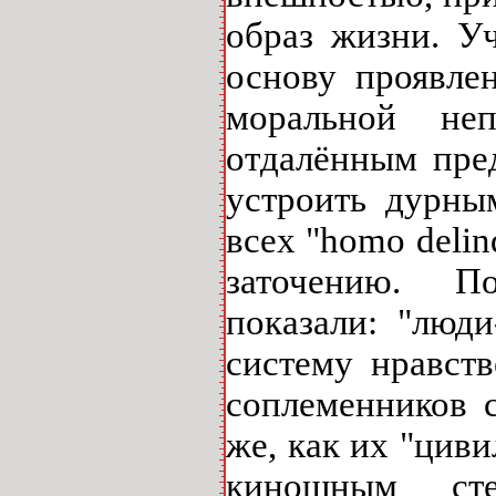
образ жизни. У
основу проявлен
моральной неп
отдалённым пре
устроить дурны
всех "homo deli
заточению. П
показали: "люд
систему нравст
соплеменников 
же, как их "цив
киношным сте