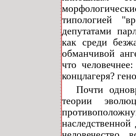
морфологически
типологией "вр
депутатами пар
как среди безж
обманчивой анг
что человечнее
концлагеря? ген
Почти однов
теории эволю
противополож
наследственной 
человечество в