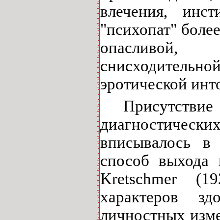
влечения, инст
"психопат" боле
опасливой, 
снисходительн
эротической инт
Присутстви
диагностически
вписывалось в
способ выхода 
Kretschmer
(192
характеров з
личностных изме