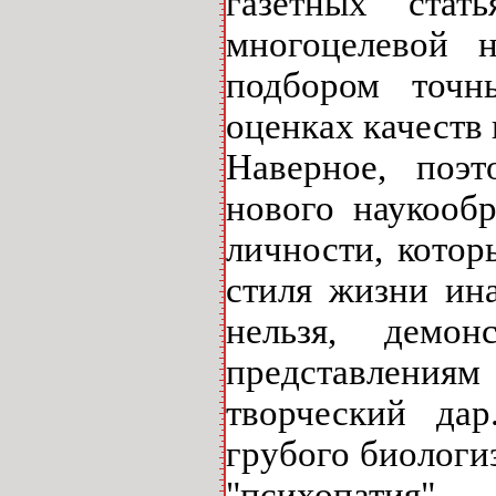
газетных стат
многоцелевой н
подбором точн
оценках качеств
Наверное, поэт
нового наукооб
личности, котор
стиля жизни ина
нельзя, демон
представлени
творческий дар
грубого биологи
"психопатия".