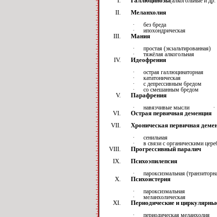
Галлюцинозы
(алкогольные и др.
Меланхолия
·
без бреда
·
ипохондрическая
Мания
·
простая (экзальтированная)
·
тяжёлая алкогольная
Идеофрения
·
острая галлюцинаторная
·
кататоническая
·
с депрессивным бредом
·
со смешанным бредом
Парафрения
·
навязчивые мысли
·
Острая первичная деменция
Хроническая первичная деме
·
сенильная
·
в связи с органическими цер
Прогрессивный паралич
Психоэпилепсия
·
пароксизмальная (транзиторн
Психоистерия
·
пароксизмальная
·
меланхолическая
Периодические и циркулярны
·
периодическая меланхолия