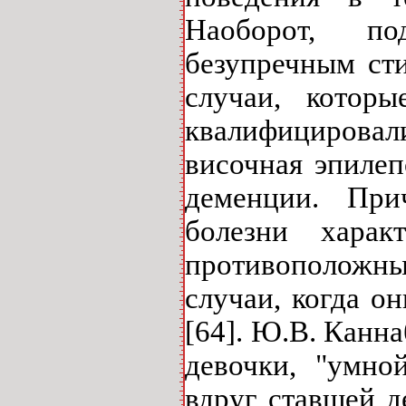
Наоборот, по
безупречным ст
случаи, котор
квалифицирова
височная эпилеп
деменции. При
болезни харак
противоположны
случаи, когда о
[64]. Ю.В. Канн
девочки, "умно
вдруг ставшей д