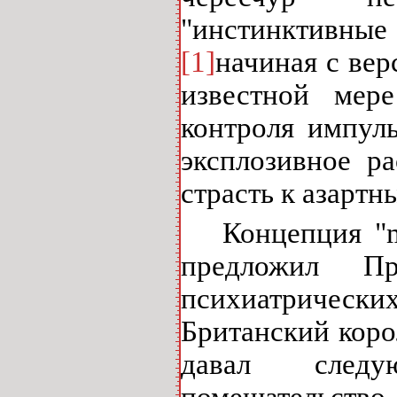
"инстинктивные
[1]
начиная с ве
известной мере
контроля импул
эксплозивное р
страсть к азартн
Концепция "
предложил Пр
психиатрически
Британский коро
давал следу