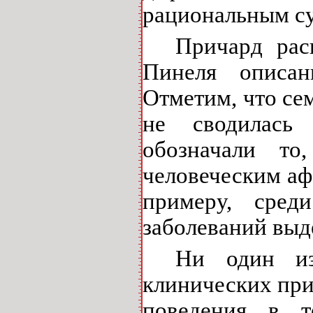
рациональным су
Причард рас
Пинеля описа
Отметим, что се
не сводилась
обозначали т
человеческим аф
примеру, сред
заболеваний выд
Ни один из
клинических при
поведения в т