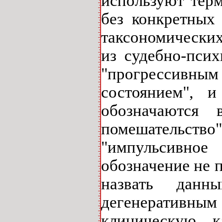
используют терм
без конкретных
таксономически
из судебно-псих
"прогрессивны
состоянием", и
обозначаются 
помешательст
"импульсивное
обозначение не п
назвать данн
дегенеративным
клиническую к