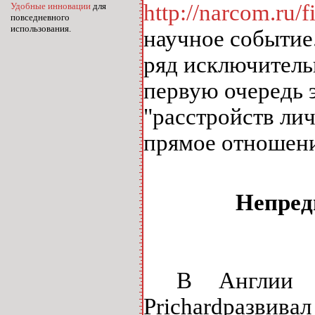
http://narcom.ru/f
Удобные инновации
для
повседневного
использования.
научное событие
ряд исключитель
первую очередь 
"расстройств лич
прямое отношени
Непред
В Англии 
Prichard
развивал