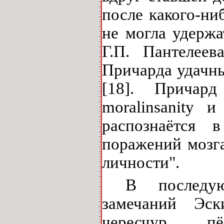
после какого-ни
не могла удержа
Г.П. Пантелеев
Причарда удачн
[18]. Причард
moral
insanity
и у
распознаётся в
поражений мозга
личности".
В послед
замечаний Эс
чересчур п