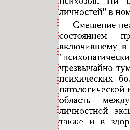
психозов. Ни Б
личностей" в но
Смешение неж
состоянием п
включившему в 
"психопатическ
чрезвычайно ту
психических бо
патологической 
область межд
личностной экс
также и в здор