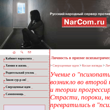
Личность в призме психиатричес
_
Кабинет нарколога
_
>
Сверхценные идеи
>
Косые взгляды
>
Лич
Химия и жизнь
_
Учение о "психопат
Родительский уголок
_
Закон сур-р-ов!
возникло во второй 
_
Сверхценные идеи
и теории прогресси
_
Самопомощь
Страсти, пороки, н
превратились в "пс