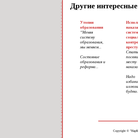
Другие интересные
Утопия
Испол
образования
наказа
“Меняя
систе
систему
социа
образования,
контр
мы меняем...
прест
Стать
Состояние
посвя
образования и
месту 
реформа...
наказан
Надо
избав
иллюзи
будто.
Copyright © "НарК