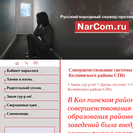
Совершенствование системы 
_
Кабинет нарколога
Колпинского района СПб)
_
Химия и жизнь
>
Закон сур-р-ов!
>
Даешь систему!
>
С
_
Родительский уголок
Колпинского района СПб)
_
Закон сур-р-ов!
В Кол пинском райо
_
Сверхценные идеи
совершенствования
_
Самопомощь
образования районн
заведений была вн
оценки рисков сове