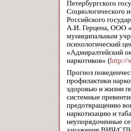
Петербургского госу
Социологического и
Российского государ
А.И. Герцена, ООО
муниципальным учр
психологический ц
«Адмиралтейский ок
наркотиков» (
http:/
Прогноз поведенчес
профилактики нарко
здоровью и жизни п
системные превенти
предотвращению вов
наркотизацию и таб
неупорядоченные се
заражения ВИЧ/СПИД