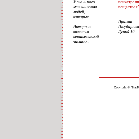
У значимого
психотроп
меньшинства
веществах
людей,
которые...
Принят
Интернет
Государств
является
Думой 10...
неотъемлемой
частью...
Copyright © "НарК