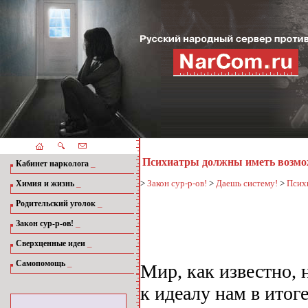
Психиатры должны иметь возмож
_
Кабинет нарколога
_
>
Закон сур-р-ов!
>
Даешь систему!
>
Псих
Химия и жизнь
_
Родительский уголок
_
Закон сур-р-ов!
_
Сверхценные идеи
_
Самопомощь
Мир, как известно,
к идеалу нам в итог