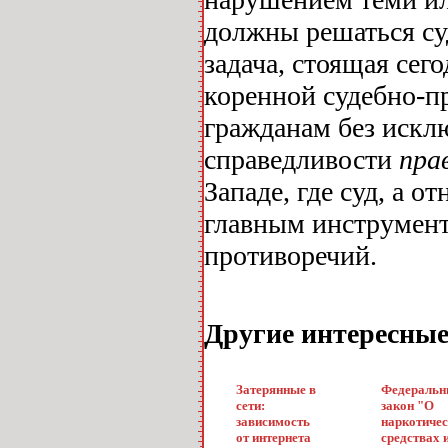
должны решаться су
задача, стоящая сег
коренной судебно-п
гражданам без искл
справедливости
пра
Западе, где суд, а 
главным инструмент
противоречий.
Другие интересны
Затерянные в
Федераль
сети:
закон "О
зависимость
наркотиче
от интернета
средствах 