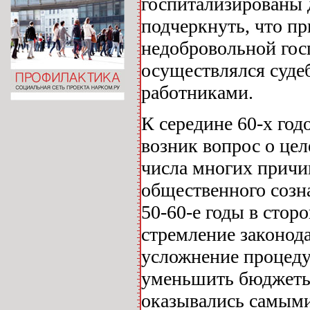
госпитализированы 
подчеркнуть, что п
недобровольной госп
осуществлялся суде
работниками.
К середине 60-х го
возник вопрос о цел
числа многих причи
общественного созна
50-60-е годы в стор
стремление законод
усложнение процеду
уменьшить бюджеты 
оказывались самым