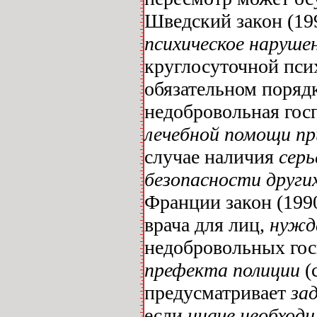
Шведский закон (199
психическое наруше
круглосуточной пси
обязательном порядке
недобровольная гос
лечебной помощи пр
случае наличия
серь
безопасности други
Франции закон (199
врача для лиц,
нужд
недобровольных го
префекта полиции
(
предусматривает
зад
если
иначе необход