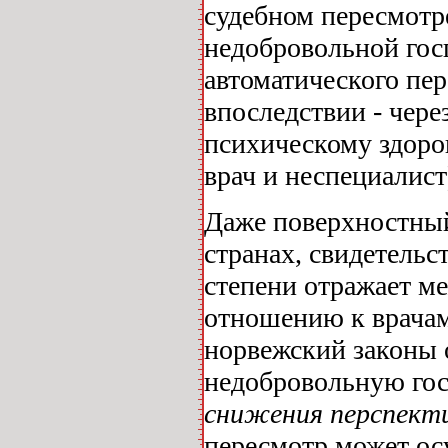
судебном пересмотр
недобровольной гос
автоматического пер
впоследствии - через
психическому здоров
врач и неспециалист
Даже поверхностный
странах, свидетельс
степени отражает м
отношению к врачам 
норвежский законы 
недобровольную го
снижения перспекти
пересмотр может ос