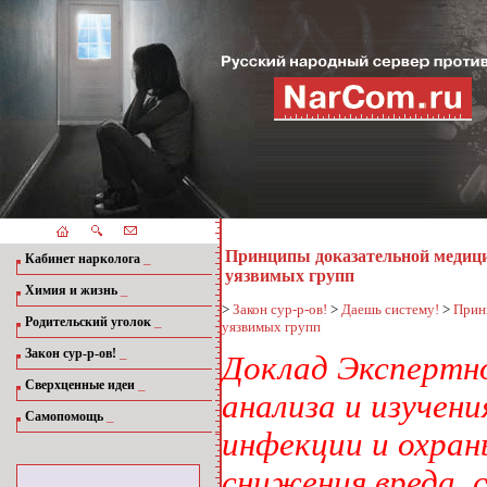
Принципы доказательной медици
_
Кабинет нарколога
уязвимых групп
_
Химия и жизнь
>
Закон сур-р-ов!
>
Даешь систему!
>
Прин
_
Родительский уголок
уязвимых групп
_
Закон сур-р-ов!
Доклад Экспертно
_
Сверхценные идеи
анализа и изуче
_
Самопомощь
инфекции и охран
снижения вреда, 