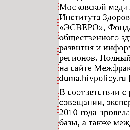
Московской медиц
Института Здоров
«ЭСВЕРО», Фонда
общественного зд
развития и инфор
регионов. Полны
на сайте Межфрак
duma
.
hivpolicy
.
ru
[
В соответствии с
совещании, экспе
2010 года провел
базы, а также ме