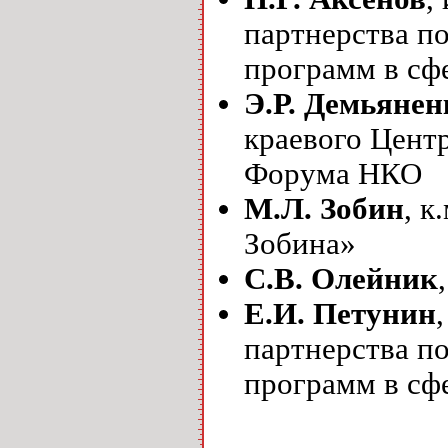
партнерства п
программ в сф
Э.Р. Демьянен
краевого Цент
Форума НКО
М.Л. Зобин
, к
Зобина»
С.В. Олейник
Е.И. Петунин
партнерства п
программ в сф