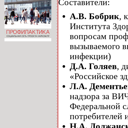
Составители:
А.В. Бобрик
, 
Института Здо
вопросам проф
вызываемого в
инфекции)
Д.А. Голяев
, 
«Российское з
Л.А. Дементье
надзора за ВИ
Федеральной с
потребителей 
Н.А. Должанс