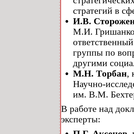
стратегически
стратегий в с
И.В. Стороже
М.И. Гришанко
ответственный
группы по воп
другими соци
М.Н. Торбан
,
Научно-исслед
им. В.М. Бехте
В работе над док
эксперты:
П.Г. Аксенов
,