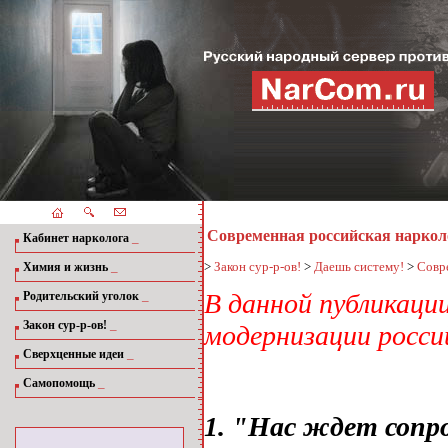
Современная российская наркол
_
Кабинет нарколога
_
>
Закон сур-р-ов!
>
Даешь систему!
>
Совр
Химия и жизнь
_
В данной публикаци
Родительский уголок
_
Закон сур-р-ов!
модернизации росси
_
Сверхценные идеи
_
Самопомощь
1. "Нас ждет сопро