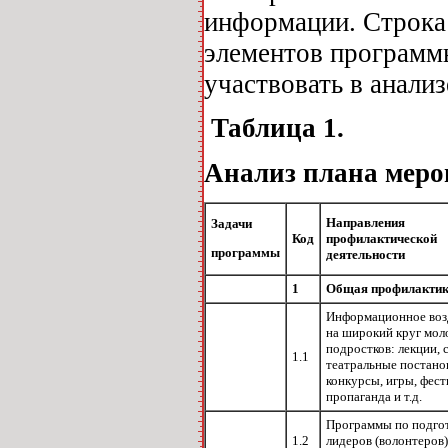
информации. Строка 
элементов программы
участвовать в анализ
Таблица 1.
Анализ плана мер
Направления
Задачи
Код
профилактической
программы
деятельности
1
Общая профилакти
Информационное воз
на широкий круг мол
подростков: лекции, 
1.1
театральные постано
конкурсы, игры, фест
пропаганда и т.д.
Программы по подго
1.2
лидеров (волонтеров), 