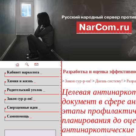
Разработка и оценка эффективн
_
Кабинет нарколога
_
>
Закон сур-р-ов!
>
Даешь систему!
>
Разр
Химия и жизнь
_
Целевая антинаркот
Родительский уголок
_
Закон сур-р-ов!
документ в сфере 
_
Сверхценные идеи
этапы профилактич
_
Самопомощь
планирования до оц
антинаркотические 