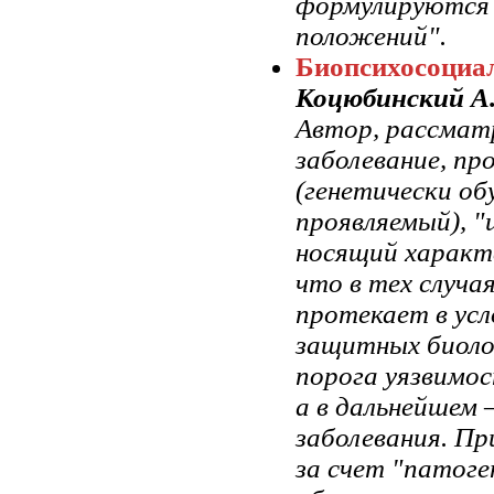
формулируются 
положений".
Биопсихосоциа
Коцюбинский А
Автор, рассмат
заболевание, п
(генетически об
проявляемый), "
носящий характе
что в тех случа
протекает в ус
защитных биоло
порога уязвимос
а в дальнейшем
заболевания. П
за счет "патог