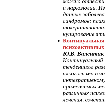
можно отнести 
и наркологии. И
данных заболев
синдромов: псих
толерантности.
купирование эт
Континуальная 
психоактивных
Ю.В. Валентик
Континуальный 
тенденциям раз
алкоголизма в 
интегративному
применяемых ме
различных псих
лечения, сочета