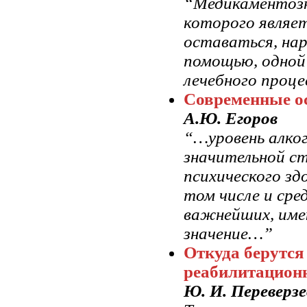
“Медикаментозн
которого являе
оставаться, нар
помощью, одной
лечебного проце
Современные ос
А.Ю. Егоров
“…уровень алко
значительной с
психического зд
том числе и сре
важнейших, имею
значение…”
Откуда берутся
реабилитацион
Ю. И. Переверзе