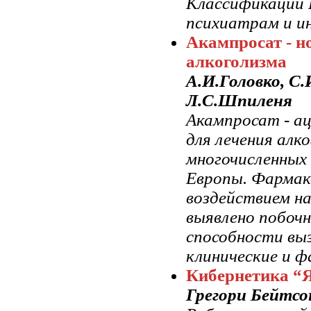
Классификации Б
психиатрам и и
Акампросат - н
алкоголизма
А.И.Головко, С.
Л.С.Шпиленя
Акампросат - а
для лечения алк
многочисленных
Европы. Фармак
воздействием н
выявлено побочн
способности вы
клинические и ф
Кибернетика “Я
Грегори Бейтсо