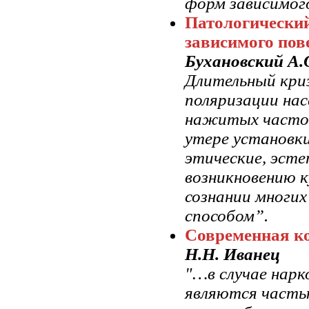
форм зависимого
Патологический
зависимого пов
Бухановский А.О
Длительный криз
поляризации нас
нажитых часто 
утере установки
этические, эсте
возникновению к
сознании многи
способом”.
Cовременная к
Н.Н. Иванец
"…в случае нарк
являются часть