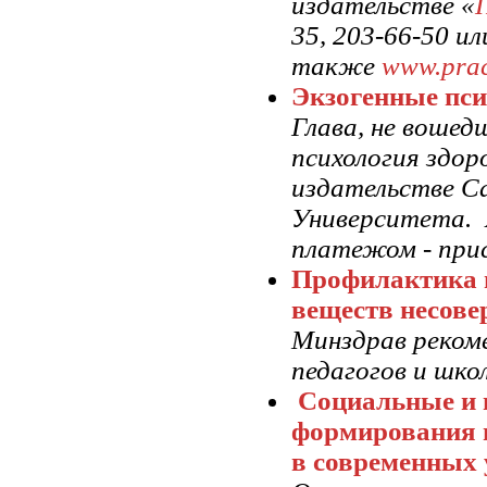
издательстве «
35, 203-66-50 и
также
www.prac
Экзогенные пси
Глава, не вошед
психология здор
издательстве С
Университета. 
платежом - при
Профилактика п
веществ несове
Минздрав рекоме
педагогов и шко
Социальные и 
формирования н
в современных 