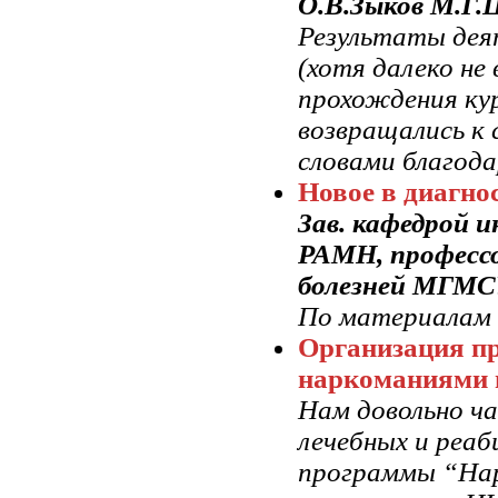
О.В.Зыков М.Г.
Результаты дея
(хотя далеко не 
прохождения кур
возвращались к 
словами благод
Новое в диагно
Зав. кафедрой 
РАМН, професс
болезней МГМСУ
По материалам 
Организация п
наркоманиями п
Нам довольно ча
лечебных и реаб
программы “Нар