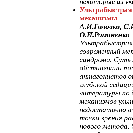
некоторые из ук
Ультрабыстрая 
механизмы
А.И.Головко, С.
О.И.Романенко
Ультрабыстрая 
современный ме
синдрома. Суть
абстиненции пос
антагонистов о
глубокой седаци
литературы по 
механизмов уль
недостаточно в
точки зрения р
нового метода.