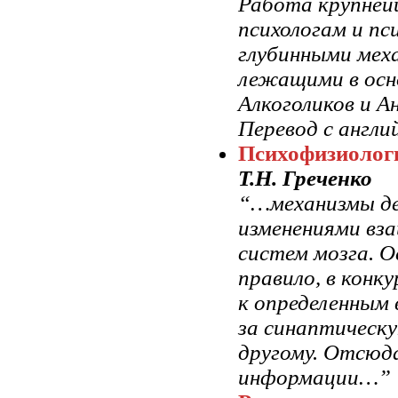
Работа крупней
психологам и п
глубинными меха
лежащими в осн
Алкоголиков и 
Перевод с англи
Психофизиолог
Т.Н. Греченко
“…механизмы де
изменениями вз
систем мозга. О
правило, в конк
к определенным
за синаптическу
другому. Отсюда
информации…”