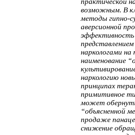
практической на
возможным. В к
методы гипно-су
аверсионной пр
эффективность 
представлением
наркологами на
наименование “
культивировани
наркологию нов
принципах тера
примитивное т
может обернуть
“объясненной ме
продаже панаце
снижение обращ