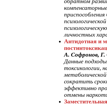
обратном разви
компенсаторные
приспособления
психологическо
психологическую
личностных хар
Антидотная и м
постинтоксика
А. Софронов, Г
Данные подходы
токсикологии, н
метаболической
сократить сроки
эффективно про
отмены наркоти
Заместительная