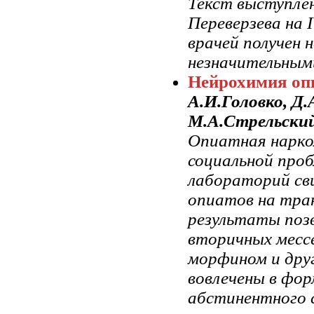
Текст выступле
Переверзева на 
врачей получен 
незначительным
Нейрохимия оп
А.И.Головко, Д
М.А.Стрельски
Опиатная нарко
социальной про
лабораторий св
опиатов на тран
результаты позв
вторичных мессе
морфином и дру
вовлечены в фо
абстинентного 