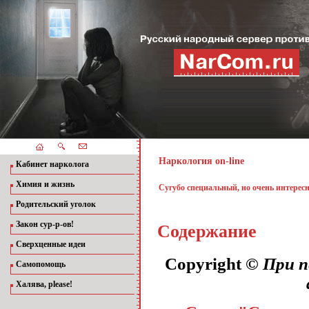
Наркология
on-line
Кабинет нарколога
Химия и жизнь
Сугубо специальный, но очень интерес
Родительский уголок
Закон сур-р-ов!
Содержание
Сверхценные идеи
Copyright ©
При п
Самопомощь
Халява, please!