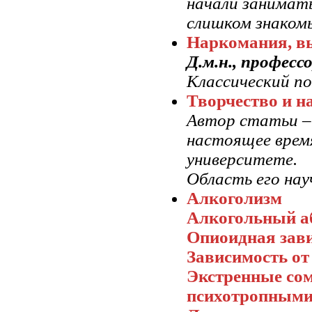
начали занимать
слишком знакомы
Наркомания, в
Д.м.н., професс
Классический п
Творчество и н
Автор статьи 
настоящее врем
университете.
Область его нау
Алкоголизм
Алкогольный а
Опиоидная зав
Зависимость от
Экстренные сом
психотропными