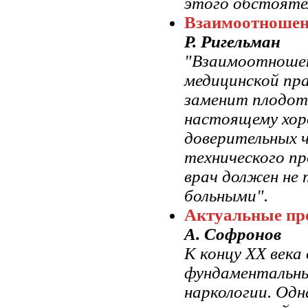
этого обстояте
Взаимоотношен
Р. Ригельман
"Взаимоотношен
медицинской пр
заменит плодотв
настоящему хор
доверительных ч
технического пр
врач должен не 
больными".
Актуальные пр
А. Софронов
К концу XX века
фундаментальны
наркологии. Одн