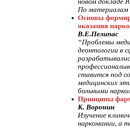
новом докладе
По материалам 
Основы формир
оказания нарк
В.Е.Пелипас
“Проблемы меди
деонтологии в с
разрабатывались
профессионально
ставится под с
медицинских эти
больными нарко
Принципы фарм
К. Воронин
Изучение клинич
наркомании, а 