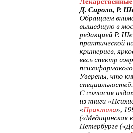
Лекарственные 
Д. Сироло, Р. Ш
Обращаем внима
вышедшую в мос
редакцией Р. Ш
практической н
критериев, ярк
весь спектр сов
психофармаколо
Уверены, что кн
специальностей.
С согласия изда
из книги «Психиа
«
Практика
», 1
(«Медицинская к
Петербурге («До