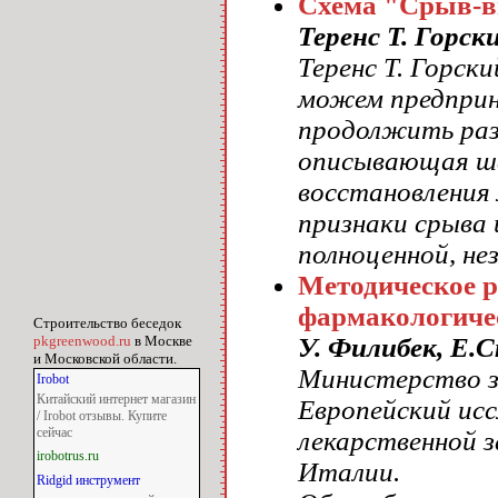
Схема "Срыв-в
Теренс Т. Горск
Теренс Т. Горск
можем предприн
продолжить раз
описывающая ше
восстановления 
признаки срыва
полноценной, не
Методическое р
фармакологиче
Строительство беседок
У. Филибек, Е.С
pkgreenwood.ru
в Москве
и Московской области.
Министерство з
Irobot
Китайский интернет магазин
Европейский исс
/ Irobot отзывы. Купите
сейчас
лекарственной 
irobotrus.ru
Италии.
Ridgid инструмент