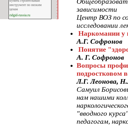
Общеобразовате
купить строительный
инструмент по низким
зависимости
ценам
ridgid-russia.ru
Центр ВОЗ по со
исследовании л
Наркомании у 
А.Г. Софронов
Понятие "здор
А. Г. Софронов
Вопросы профи
подростковом в
Л.Г. Леонова, Н
Самуил Борисов
нам нашими кол
наркологическог
"вводного курса
педагогам, нарк