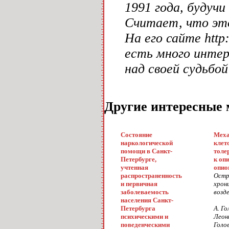
1991 года, будуч
Считает, что эт
На его сайте http
есть много интер
над своей судьбо
Другие интересные 
Состояние
Мех
наркологической
клет
помощи в Санкт-
толе
Петербурге,
к оп
учтенная
опио
распространенность
Остр
и первичная
хрон
заболеваемость
возде
населения Санкт-
Петербурга
А. Го
психическими и
Леон
поведенческими
Голов