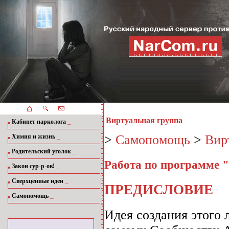
Виртуальная группа
_
Кабинет нарколога
_
>
Самопомощь
>
Вир
Химия и жизнь
_
Родительский уголок
Работа по программе 
_
Закон сур-р-ов!
_
Сверхценные идеи
ПРЕДИСЛОВИЕ
_
Самопомощь
Идея создания этого