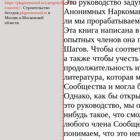
Это руководство заду
https://pkgreenwood.ru/category/besedki-
i-navesy/
. Строительство
Анонимных Наркомано
беседок
pkgreenwood.ru
в
Москве и Московской
ли мы прорабатываем 
области.
Эта книга написана в
опытных членов она 
Шагов. Чтобы соотве
а также чтобы учесть
продолжительность и
литература, которая 
Сообщества и могла б
Однако, как бы откры
это руководство, мы о
нибудь такое, что см
любого члена Сообщес
понимаем, что это не