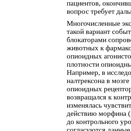
пациентов, окончивш
вопрос требует даль
Многочисленные экс
такой вариант событ
блокаторами сопров
животных к фармако
опиоидных агонисто
плотности опиоидных
Например, в исследо
налтрексона в мозге
опиоидных рецептор
возвращался к конт
изменялась чувстви
действию морфина (
до контрольного уро
согласуются данные 