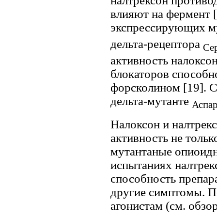
налтрексон противо
влияют на фермент [
экспрессирующих м
дельта-рецептора
Се
активность налоксон
блокаторов способн
форсколином [19]. 
дельта-мутанте
Аспа
Налоксон и налтрек
активность не тольк
мутантаные опиоидн
испытаниях налтрекс
способность препар
другие симптомы. 
агонистам (см. обзор