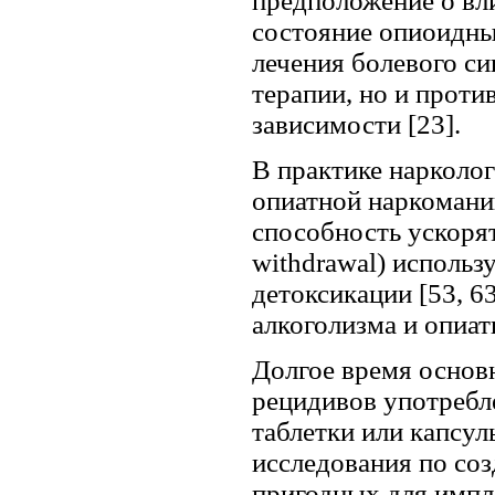
предположение о вл
состояние опиоидны
лечения болевого с
терапии, но и проти
зависимости [23].
В практике нарколо
опиатной наркомании
способность ускорят
withdrawal) использ
детоксикации [53, 6
алкоголизма и опиат
Долгое время основ
рецидивов употребл
таблетки или капсулы
исследования по со
пригодных для импла