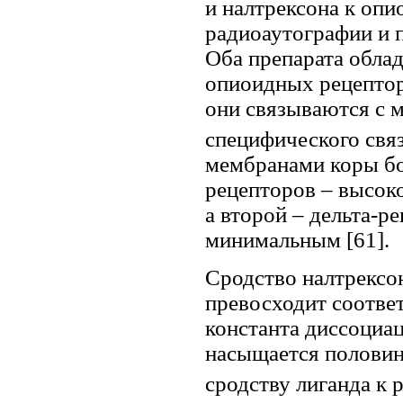
и налтрексона к оп
радиоаутографии и п
Оба препарата обла
опиоидных рецептор
они связываются с м
специфического связ
мембранами коры бо
рецепторов – высок
а второй – дельта-р
минимальным [61].
Сродство налтрексо
превосходит соответ
константа диссоциац
насыщается половин
сродству лиганда к 