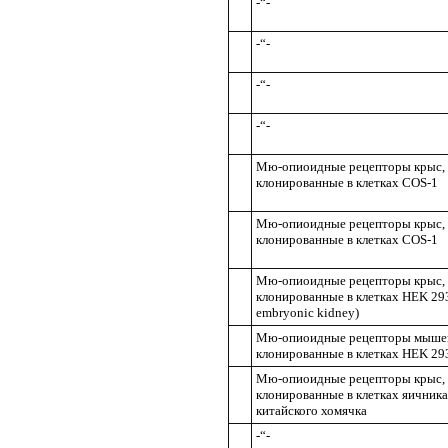
-“-
-“-
-“-
-“-
Мю-опиоидные рецепторы крыс,
клонированные в клетках COS-1
Мю-опиоидные рецепторы крыс,
клонированные в клетках COS-1
Мю-опиоидные рецепторы крыс,
клонированные в клетках HEK 29
embryonic kidney)
Мю-опиоидные рецепторы мыше
клонированные в клетках HEK 29
Мю-опиоидные рецепторы крыс,
клонированные в клетках яичника
китайского хомячка
-“-