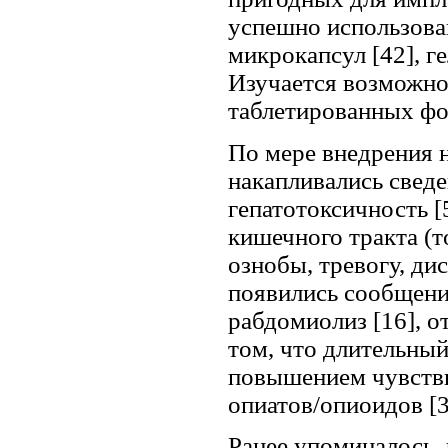
успешно использова
микрокапсул [42], г
Изучается возможно
таблетированных фо
По мере внедрения 
накапливались свед
гепатотоксичность [
кишечного тракта (т
ознобы, тревогу, ди
появились сообщения
рабдомиолиз [16], о
том, что длительны
повышением чувстви
опиатов/опиоидов [3
Ранее упоминалось,