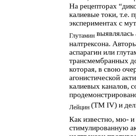
На рецепторах “дико
калиевые токи, т.е. 
экспериментах с му
выявлялась 
Глутамин
налтрексона. Авторы
аспарагин или глут
трансмембранных до
которая, в свою оче
агонистической акти
калиевых каналов, 
продемонстрирован
(TM IV) и де
Лейцин
Как известно, мю- и
стимулированную ак