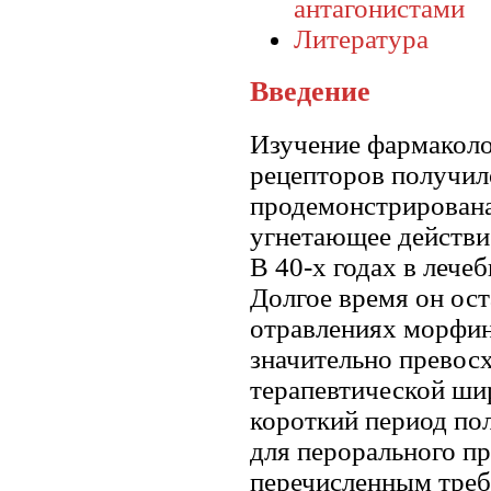
антагонистами
Литература
Введение
Изучение фармаколо
рецепторов получило
продемонстрирована
угнетающее действие
В 40-х годах в лече
Долгое время он ос
отравлениях морфино
значительно превос
терапевтической шир
короткий период по
для перорального пр
перечисленным треб