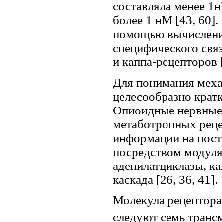
составляла менее 1нМ
более 1 нМ [43, 60]
помощью вычисления
специфического свя
и каппа-рецепторов [
Для понимания меха
целесообразно крат
Опиоидные нервные 
метаботропных реце
информации на пост
посредством модуля
аденилатциклазы, ка
каскада [26, 36, 41].
Молекула рецептора
следуют семь транс