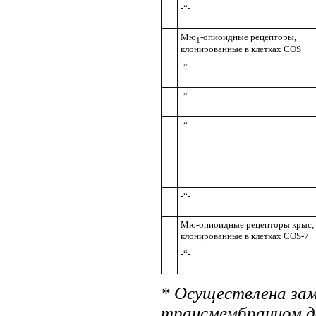
-“-
Мю
-опиоидные рецепторы,
1
клонированные в клетках COS
-“-
-“-
-“-
-“-
Мю-опиоидные рецепторы крыс,
клонированные в клетках COS-7
-“-
*
Осуществлена зам
трансмембранном д