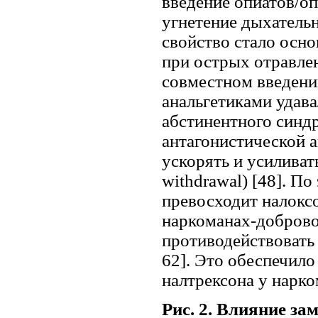
введение опиатов/оп
угнетение дыхательно
свойство стало осн
при острых отравле
совместном введени
анальгетиками удава
абстинентного синдр
антагонистической 
ускорять и усиливат
withdrawal) [48]. П
превосходит налоксо
наркоманах-доброво
противодействовать
62]. Это обеспечил
налтрексона у нарк
Рис. 2. Влияние за