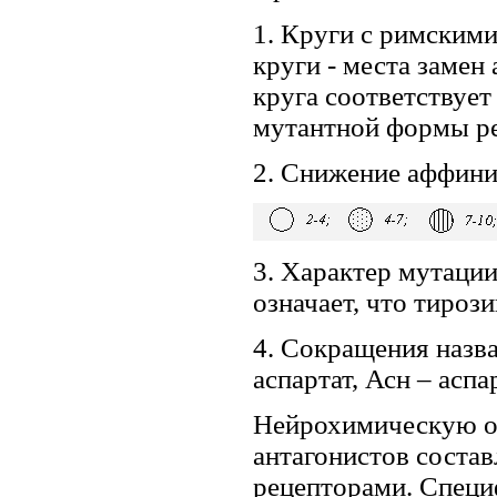
1. Круги с римским
круги - места замен
круга соответствуе
мутантной формы ре
2. Снижение аффинит
3. Характер мутации
означает, что тироз
4. Сокращения назв
аспартат, Асн – аспа
Нейрохимическую о
антагонистов соста
рецепторами. Специ