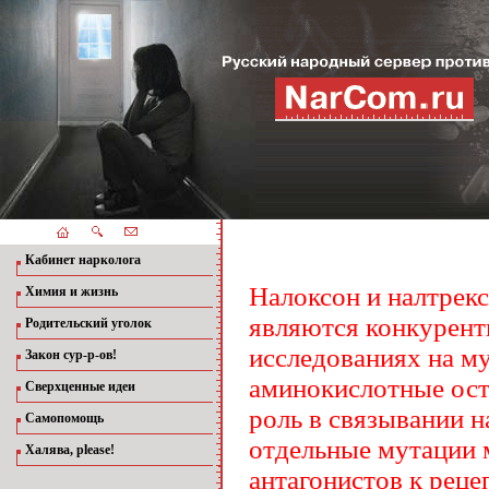
Кабинет нарколога
Налоксон и налтрек
Химия и жизнь
являются конкурент
Родительский уголок
исследованиях на м
Закон сур-р-ов!
аминокислотные ос
Сверхценные идеи
роль в связывании н
Самопомощь
отдельные мутации 
Халява, please!
антагонистов к реце