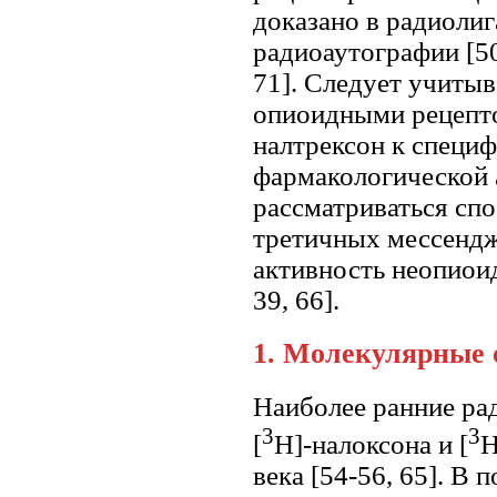
доказано в радиолиг
радиоаутографии [5
71]. Следует учитыв
опиоидными рецепто
налтрексон к специ
фармакологической 
рассматриваться сп
третичных мессендж
активность неопиои
39, 66].
1. Молекулярные 
Наиболее ранние ра
3
3
[
Н]-налоксона и [
Н
века [54-56, 65]. В