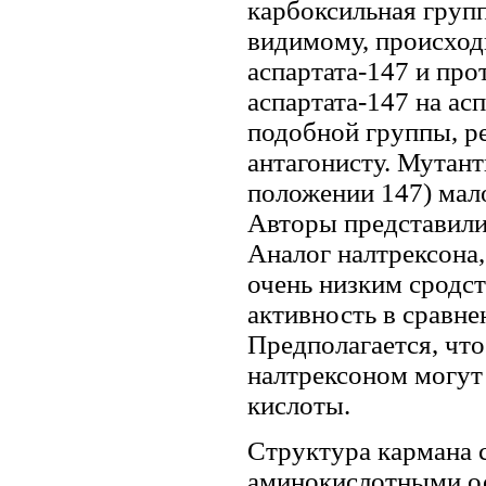
карбоксильная групп
видимому, происход
аспартата-147 и пр
аспартата-147 на ас
подобной группы, р
антагонисту. Мутант
положении 147) мало
Авторы представили
Аналог налтрексона
очень низким сродст
активность в сравне
Предполагается, что
налтрексоном могут
кислоты.
Структура кармана 
аминокислотными ос