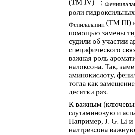
(ТМ IV)
;
Фениилал
роли гидроксильных
(ТМ III)
Фенилаланин
помощью замены тир
судили об участии 
специфического связ
важная роль аромат
налоксона. Так, зам
аминокислоту, фенил
тогда как замещение
десятки раз.
К важным (ключевым
глутаминовую и аспа
Например, J. G. Li и
налтрексона важную