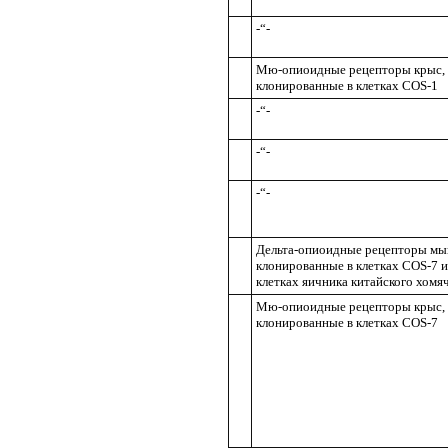
-“-
Мю-опиоидные рецепторы крыс,
клонированные в клетках COS-1
-“-
-“-
-“-
Дельта-опиоидные рецепторы мы
клонированные в клетках COS-7 и
клетках яичника китайского хомя
Мю-опиоидные рецепторы крыс,
клонированные в клетках COS-7