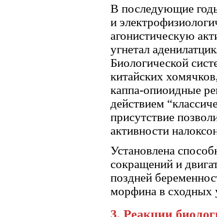
В последующие годы
и электрофизиологи
агонистическую акти
угнетал аденилатци
Биологической систе
китайских хомячков
каппа-опиоидные рец
действием “классиче
присутствие позволи
активности налоксон
Установлена способ
сокращений и двига
поздней беременнос
морфина в сходных у
3. Реакции биолог