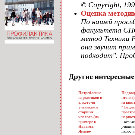
© Copyright, 199
Оценка методик
По нашей просьб
факультета СПб
метод Техники Р
она звучит прим
подходит". Про
Другие интересные
Потребление
Подвод
наркотиков и
итоги (
алкоголя
из книг
учениками
“Социа
старших
простр
классов (на
наркот
примере г.
...нельзя
Надыма,
учитыв
Ямало-
того, ч