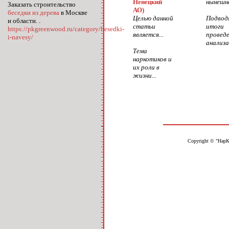
Ненецкий
нынешне
Заказать строительство
АО)
беседки из дерева
в Москве
Целью данной
Подвод
и области. .
статьи
итоги
https://pkgreenwood.ru/category/besedki-
является...
проведе
i-navesy/
анализа,
Тема
наркотиков и
их роли в
жизни...
Copyright © "НарК