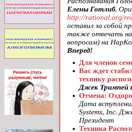
Распознавания Голо
Елены Готлиб
. Ор
http://rational.org/r
оставил за собой п
также отвечать на 
вопросам) на НарКо
Вперед!
Для членов сем
Вас ждет стаби
технику распоз
Джек Тримпей и
Отмена: Оздоро
Дата вступления 
Systems, Inc. Д
Президент
Техника Распоз