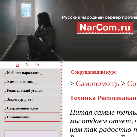
Сокрушающий курс
_
Кабинет нарколога
_
>
Самопомощь
>
Со
Химия и жизнь
_
Родительский уголок
Техника Распознаван
_
Закон сур-р-ов!
_
Сверхценные идеи
Питая самые теплы
_
Самопомощь
мы отдаем отчет, ч
нам так радостно 