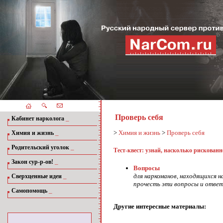
Проверь себя
_
Кабинет нарколога
_
>
Химия и жизнь
>
Проверь себя
Химия и жизнь
_
Родительский уголок
Тест-квест: узнай, насколько рискован
_
Закон сур-р-ов!
Вопросы
_
для наркоманов, находящихся н
Сверхценные идеи
прочесть эти вопросы и ответ
_
Самопомощь
Другие интересные материалы: