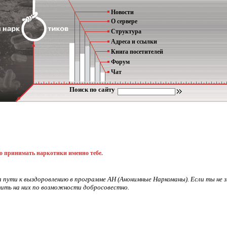
Новости
О сервере
Структура
Адреса и ссылки
Книга посетителей
Форум
Чат
Поиск по сайту
но принимать наркотики именно тебе.
а пути к выздоровлению в программе АН (Анонимные Наркоманы). Если ты не 
ить на них по возможности добросовестно.