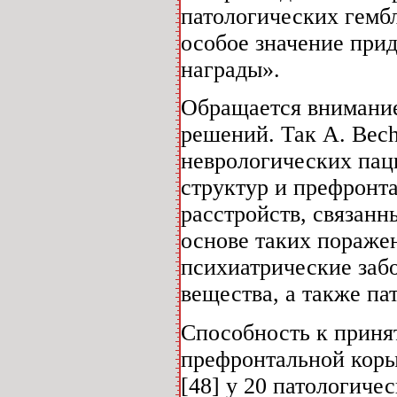
патологических гембл
особое значение при
награды».
Обращается внимание
решений. Так А. Bech
неврологических пац
структур и префронта
расстройств, связанн
основе таких пораже
психиатрические забо
вещества, а также па
Способность к приня
префронтальной коры 
[48] у 20 патологиче