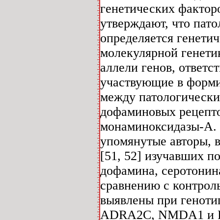
генетических факторо
утверждают, что пато
определяется генетич
молекулярной генети
аллели генов, ответс
участвующие в форми
между патологически
дофаминовых рецепто
монаминоксидазы-А. 
упомянутые авторы, 
[51, 52] изучавших п
дофамина, серотонин
сравнению с контрол
выявлены при геноти
ADRA2C, NMDA1 и PS1