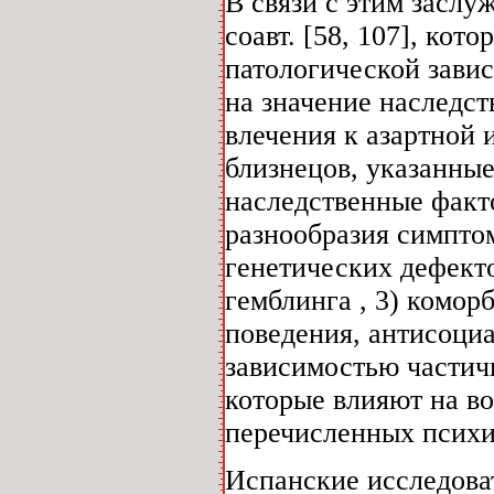
В связи с этим заслу
соавт. [58, 107], ко
патологической завис
на значение наследс
влечения к азартной 
близнецов, указанны
наследственные факт
разнообразия симпто
генетических дефекто
гемблинга , 3) комор
поведения, антисоци
зависимостью частич
которые влияют на во
перечисленных психи
Испанские исследовате