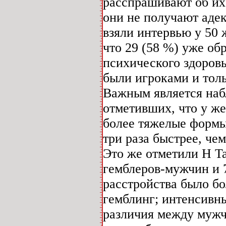
расспрашивают об их 
они не получают адек
взяли интервью у 50
что 29 (58 %) уже об
психического здоровь
были игроками и толь
Важным является наблю
отметивших, что у ж
более тяжелые формы
три раза быстрее, че
Это же отметили H Ta
гемблеров-мужчин и 
расстройства было б
гемблинг; интенсивн
различия между мужч