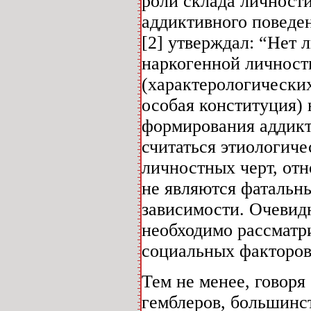
роли склада личност
аддиктивного поведен
[2] утверждал: “Нет 
наркогенной личности
(характерологических
особая конституция) 
формирования аддикт
считаться этиологич
личностных черт, от
не являются фатальн
зависимости. Очевид
необходимо рассматри
социальных факторов
Тем не менее, говоря
гемблеров, большинст