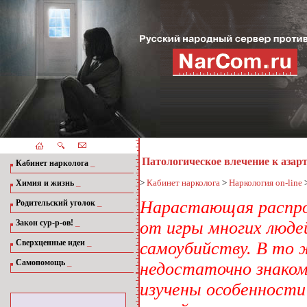
Патологическое влечение к азарт
_
Кабинет нарколога
_
>
Кабинет нарколога
>
Наркология on-line
Химия и жизнь
_
Нарастающая распро
Родительский уголок
_
Закон сур-р-ов!
от игры многих людей
_
Сверхценные идеи
самоубийству. В то 
_
Самопомощь
недостаточно знаком
изучены особенности