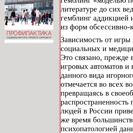
гемблинг «моделью по
литературе до сих ве
гемблинг аддикцией 
из форм обсессивно-к
Зависимость от игры 
социальных и медици
Это связано, прежде 
игровых автоматов и
данного вида игорног
отмечается во всех в
превращаясь в своео
распространенность 
людей в России приве
же время большинств
психопатологией данн