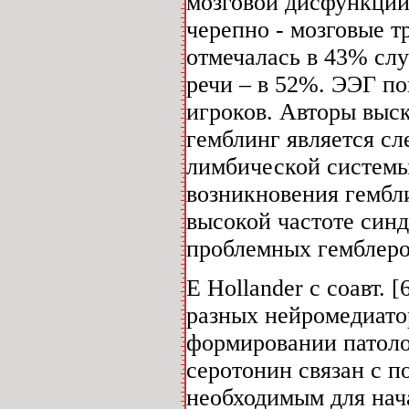
мозговой дисфункции.
черепно - мозговые т
отмечалась в 43% сл
речи – в 52%. ЭЭГ п
игроков. Авторы выс
гемблинг является сл
лимбической системы
возникновения гемблин
высокой частоте синд
проблемных гемблеро
E Hollander с соавт. 
разных нейромедиато
формировании патоло
серотонин связан с 
необходимым для нач