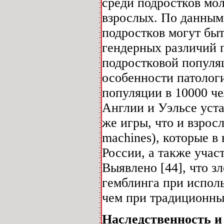
среди подростков мол
взрослых. По данным 
подростков могут бы
гендерных различий 
подростковой популяц
особенности патолог
популяции в 10000 чел
Англии и Уэльсе уста
же игры, что и взрос
machines), которые в
России, а также учас
Выявлено [44], что з
гемблинга при исполь
чем при традиционных
Наследственность и