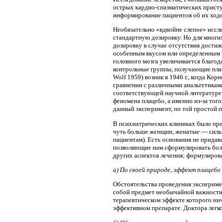
острых кардио-спазматических присту
информирование пациентов об их ходе
Необязательно «вдвойне слепое» иссл
стандартную дозировку. Но для многих
дозировку в случае отсутствия достиж
особенным вкусом или определенным п
головного мозга увеличивается благо
контрольные группы, получающие плац
Wolf 1959) возник в 1946 г., когда Ко
сравнении с различными анальгетикам
соответствующей научной литературе.
феномена плацебо, а именно из-за тог
данный эксперимент, по той простой п
В психиатрических клиниках было пред
чуть больше женщин, женатые — сильн
пациентам). Есть основания не прида
позволяющие нам сформулировать боле
других аспектов лечения; формулиров
а) По своей природе, эффект плацебо
Обстоятельства проведения экспериме
собой предмет необычайной важности. 
терапевтическом эффекте которого нич
эффективном препарате. Доктора легко