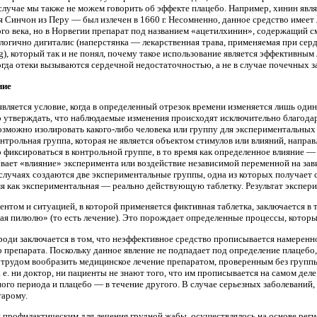
лучае мы также не можем говорить об эффекте плацебо. Например, хинин явл
Синчон из Перу — был излечен в 1660 г. Несомненно, данное средство имеет л
ого века, но в Норвегии препарат под названием «ацетилхинин», содержащий с
налогично дигиталис (наперстянка — лекарственная трава, применяемая при серд
g), который так и не понял, почему такое использование является эффективны
огда отеки вызываются сердечной недостаточностью, а не в случае почечных з
ние
вляется условие, когда в определенный отрезок времени изменяется лишь один
о утверждать, что наблюдаемые изменения происходят исключительно благода
озможно изолировать какого-либо человека или группу для экспериментальных
онтрольная группа, которая не является объектом стимулов или влияний, напра
 фиксироваться в контрольной группе, в то время как определенное влияние 
вает «влияние» эксперимента или воздействие независимой переменной на за
случаях создаются две экспериментальные группы, одна из которых получает с
мя как экспериментальная — реально действующую таблетку. Результат экспер
том и ситуацией, в которой применяется фиктивная таблетка, заключается в т
я пилюлю» (то есть лечение). Это порождает определенные процессы, которые
оди заключается в том, что неэффективное средство прописывается намеренно 
о препарата. Поскольку данное явление не подпадает под определение плацебо
 трудом вообразить медицинское лечение препаратом, проверенным без групп
 е. ни доктор, ни пациенты не знают того, что им прописывается на самом дел
ого периода и плацебо — в течение другого. В случае серьезных заболеваний,
тарому.
я профилактическим для лечения грудной жабы, осуществлялось на основе рег