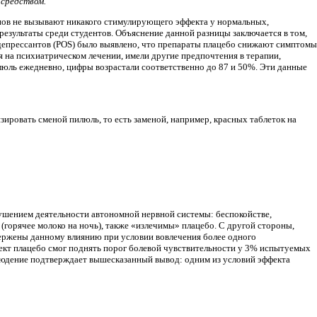
 средством.
аминов не вызывают никакого стимулирующего эффекта у нормальных,
езультаты среди студентов. Объяснение данной разницы заключается в том,
депрессантов (POS) было выявлено, что препараты плацебо снижают симптомы
 на психиатрическом лечении, имели другие предпочтения в терапии,
люль ежедневно, цифры возрастали соответственно до 87 и 50%. Эти данные
ировать сменой пилюль, то есть заменой, например, красных таблеток на
ушением деятельности автономной нервной системы: беспокойстве,
горячее молоко на ночь), также «излечимы» плацебо. С другой стороны,
ержены данному влиянию при условии вовлечения более одного
ект плацебо смог поднять порог болевой чувствительности у 3% испытуемых
блюдение подтверждает вышесказанный вывод: одним из условий эффекта