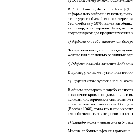
б) Объект эксперимента должен име
В 1938 г. Бансен, Якобсен и Теслеф (
неформально выбранных испытуемых. О
что студенты были более заинтересов
беспокойства у 50% пациентов общих 
например, психотерапию. Если, напри
подтверждают два предшествующих за
в) Эффект плацебо зависит от дозиро
Четыре пилюли в день — всегда лучше 
желтые или с помощью различных вар
г) Эффект плацебо является добавоч
К примеру, он может увеличить влияни
д) Эффект варьируется в зависимост
В общем, препараты плацебо являются
повышении кровяного давления или вы
психозы и истерические симптомы не 
психологического механизма. В ходе 
(Beecher 1960), тогда как в клиниче
плацебо является заинтересованность 
е) Плацебо может вызывать неблаго
Многие побочные эффекты довольно не