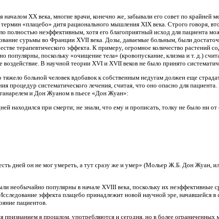
я началом XX века, многие врачи, конечно же, забывали его совет по крайней 
о термин «плацебо» дитя рационального мышления XIX века. Строго говоря, в
ыло полностью неэффективным, хотя его благоприятный исход для пациента м
ование сурьмы во Франции XVII века. Дозы, даваемые больным, были достато
ачестве терапевтического эффекта. К примеру, огромное количество растений
 популярны, поскольку «очищение тела» (кровопускание, клизма и т. д.) счи
воздействие. В научной теории XVI и XVII веков не было принято систематиче
то тяжело больной человек вдобавок к собственным недугам должен еще страд
ия процедур систематического лечения, считая, что оно опасно для пациента.
ганарелем и Дон Жуаном в пьесе «Дон Жуан»:
ей находился при смерти; не знали, что ему и прописать, толку не было ни от 
ть дней он не мог умереть, а тут сразу же и умер» (Мольер Ж.Б. Дон Жуан, или 
ыли необычайно популярны в начале XVIII века, поскольку их неэффективные 
Исследование эффекта плацебо принадлежит новой научной эре, начавшейся в 
ояние пациентов.
я признанием в прошлом, употребляются и сегодня, но в более ограниченных м