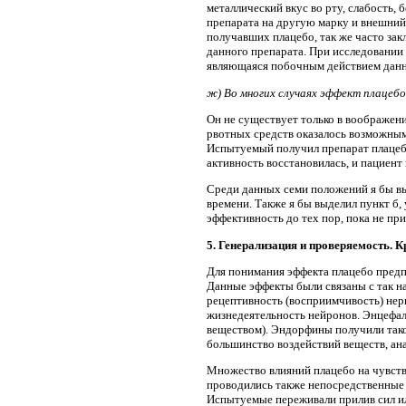
металлический вкус во рту, слабость
препарата на другую марку и внешний 
получавших плацебо, так же часто за
данного препарата. При исследовании
являющаяся побочным действием данно
ж) Во многих случаях эффект плацеб
Он не существует только в воображен
рвотных средств оказалось возможным
Испытуемый получил препарат плацебо 
активность восстановилась, и пациент
Среди данных семи положений я бы выд
времени. Также я бы выделил пункт б
эффективность до тех пор, пока не пр
5. Генерализация и проверяемость. 
Для понимания эффекта плацебо предп
Данные эффекты были связаны с так н
рецептивность (восприимчивость) нерв
жизнедеятельность нейронов. Энцефал
веществом). Эндорфины получили тако
большинство воздействий веществ, а
Множество влияний плацебо на чувств
проводились также непосредственные и
Испытуемые переживали прилив сил или