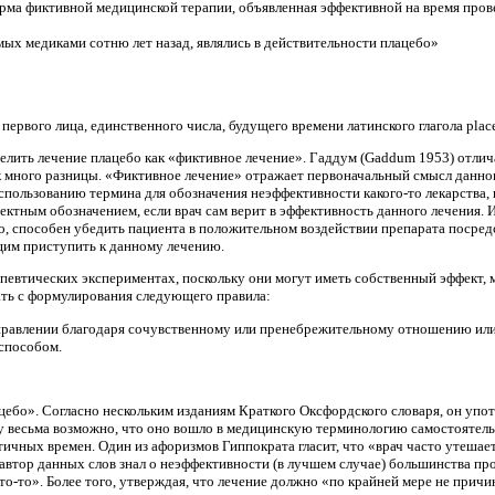
рма фиктивной медицинской терапии, объявленная эффективной на время пров
ых медиками сотню лет назад, являлись в действительности плацебо»
ервого лица, единственного числа, будущего времени латинского глагола plac
лить лечение плацебо как «фиктивное лечение». Гаддум (Gaddum 1953) отлича
 много разницы. «Фиктивное лечение» отражает первоначальный смысл данног
использованию термина для обозначения неэффективности какого-то лекарства,
ектным обозначением, если врач сам верит в эффективность данного лечения. И
ьно, способен убедить пациента в положительном воздействии препарата посред
щим приступить к данному лечению.
апевтических экспериментах, поскольку они могут иметь собственный эффект,
лать с формулирования следующего правила:
правлении благодаря сочувственному или пренебрежительному отношению или 
способом.
цебо». Согласно нескольким изданиям Краткого Оксфордского словаря, он употр
у весьма возможно, что оно вошло в медицинскую терминологию самостоятельн
тичных времен. Один из афоризмов Гиппократа гласит, что «врач часто утешает,
 автор данных слов знал о неэффективности (в лучшем случае) большинства про
то-то». Более того, утверждая, что лечение должно «по крайней мере не причи