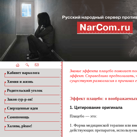
Знание эффекта плацебо помогает по
Кабинет нарколога
эффект. Справедливо предполагать, 
существуют разногласия о причинах е
Химия и жизнь
Родительский уголок
Эффект плацебо: о воображаемых
Закон сур-р-ов!
1. Цитирование оригинала
Сверхценные идеи
Плацебо — это:
Самопомощь
1. Форма медицинской терапии или вм
Халява, please!
действующих препаратов, используема