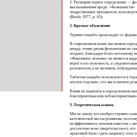
2. Расширяя первое определение — фо
высказываниям вроде: «Большинство
лекарственных препаратов, используем
(Brody 1977, р. 43).
2. Краткое объяснение
Термин плацебо происходит от формы п
В современном языке мы можем опреде
между этими двумя феноменами не так
позднее, благодаря более неточному 
«Фиктивное лечение» не является корр
верит в его полезность, а следовател
результатом, а не мотивом, побуждаю
Таблетки плацебо используются в тер
изучен отдельно, что мы и начнем де
Влияя на пациента в определенном на
благоприятным или неблагоприятным 
3. Теоретическая основа
Мы не знаем, кто изобрел термин «пла
католической мессы-реквиема, поэтом
неэффективного лечения известна с ан
достаточно ясно свидетельствует, что
практикой было «дать пациенту хоть ч