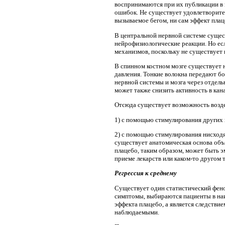
воспринимаются при их публикации в 
ошибок. Не существует удовлетворител
вызываемое бегом, ни сам эффект пла
В центральной нервной системе сущест
нейрофизиологические реакции. Но ес
механизмов, поскольку не существует 
В спинном костном мозге существует 
давления. Тонкие волокна передают б
нервной системы и мозга через отдел
может также снизить активность в ка
Отсюда существует возможность возде
1) с помощью стимулирования других
2) с помощью стимулирования нисходя
существует анатомическая основа объ
плацебо, таким образом, может быть 
приеме лекарств или каком-то другом 
Регрессия к среднему
Существует один статистический фено
симптомы, выбираются пациенты в наи
эффекта плацебо, а является следств
наблюдаемыми.