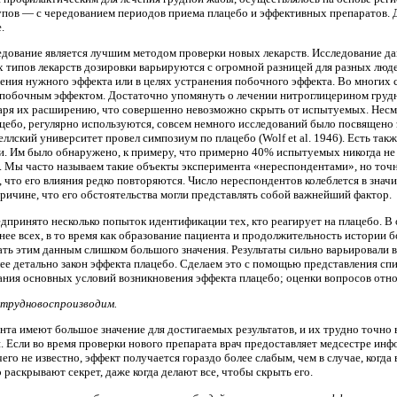
пов — с чередованием периодов приема плацебо и эффективных препаратов. 
.
едование является лучшим методом проверки новых лекарств. Исследование д
 типов лекарств дозировки варьируются с огромной разницей для разных люде
ения нужного эффекта или в целях устранения побочного эффекта. Во многих 
обочным эффектом. Достаточно упомянуть о лечении нитроглицерином грудной 
даря их расширению, что совершенно невозможно скрыть от испытуемых. Несмо
ебо, регулярно используются, совсем немного исследований было посвящено э
рнеллский университет провел симпозиум по плацебо (Wolf et al. 1946). Есть та
и. Им было обнаружено, к примеру, что примерно 40% испытуемых никогда не 
 Мы часто называем такие объекты эксперимента «нереспондентами», но точное
о, что его влияния редко повторяются. Число нереспондентов колеблется в знач
ричине, что его обстоятельства могли представлять собой важнейший фактор.
принято несколько попыток идентификации тех, кто реагирует на плацебо. В о
ее всех, в то время как образование пациента и продолжительность истории 
вать этим данным слишком большого значения. Результаты сильно варьировали
е детально закон эффекта плацебо. Сделаем это с помощью представления сп
ания основных условий возникновения эффекта плацебо; оценки вопросов относ
 трудновоспроизводим.
нта имеют большое значение для достигаемых результатов, и их трудно точно
Если во время проверки нового препарата врач предоставляет медсестре инфо
его не известно, эффект получается гораздо более слабым, чем в случае, ког
 раскрывают секрет, даже когда делают все, чтобы скрыть его.