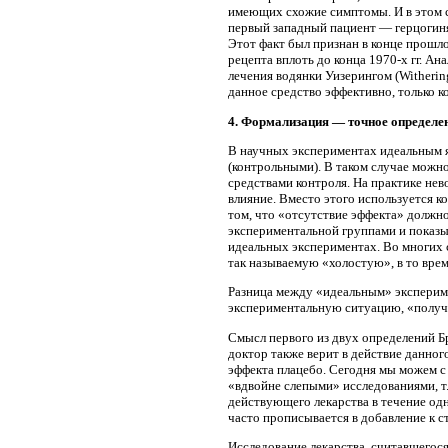
имеющих схожие симптомы. И в этом с
первый западный пациент — герцогиня 
Этот факт был признан в конце прошл
рецепта вплоть до конца 1970-х гг. А
лечения водянки Уизерингом (Witherin
данное средство эффективно, только к
4. Формализация — точное определе
В научных экспериментах идеальным я
(контрольными). В таком случае можн
средствами контроля. На практике нев
влияние. Вместо этого используется к
том, что «отсутствие эффекта» должно
экспериментальной группами и показы
идеальных экспериментах. Во многих 
так называемую «холостую», в то вре
Разница между «идеальным» эксперимен
экспериментальную ситуацию, «получа
Смысл первого из двух определений Бр
доктор также верит в действие данног
эффекта плацебо. Сегодня мы можем с
«вдвойне слепыми» исследованиями, т.
действующего лекарства в течение одн
часто прописывается в добавление к с
Исследование лекарства, считавшегос