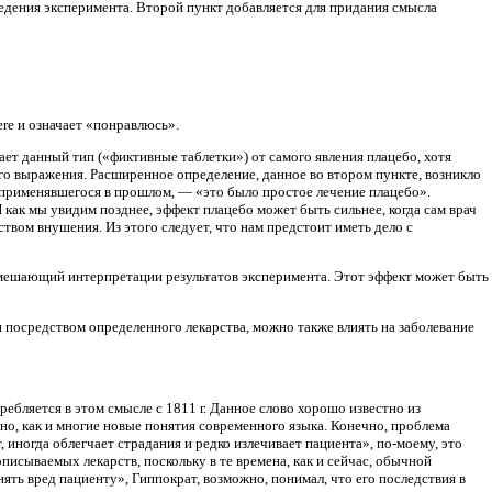
едения эксперимента. Второй пункт добавляется для придания смысла
ere и означает «понравлюсь».
ет данный тип («фиктивные таблетки») от самого явления плацебо, хотя
о выражения. Расширенное определение, данное во втором пункте, возникло
 применявшегося в прошлом, — «это было простое лечение плацебо».
 как мы увидим позднее, эффект плацебо может быть сильнее, когда сам врач
ством внушения. Из этого следует, что нам предстоит иметь дело с
 мешающий интерпретации результатов эксперимента. Этот эффект может быть
посредством определенного лекарства, можно также влиять на заболевание
ебляется в этом смысле с 1811 г. Данное слово хорошо известно из
о, как и многие новые понятия современного языка. Конечно, проблема
 иногда облегчает страдания и редко излечивает пациента», по-моему, это
писываемых лекарств, поскольку в те времена, как и сейчас, обычной
нять вред пациенту», Гиппократ, возможно, понимал, что его последствия в