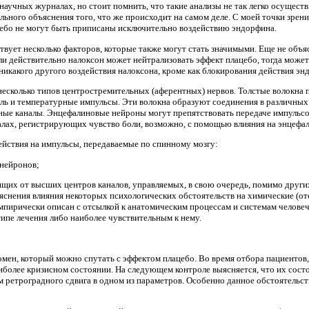
научных журналах, но стоит помнить, что такие анализы не так легко осущес
ьного объяснения того, что же происходит на самом деле. С моей точки зрени
цебо не могут быть приписаны исключительно воздействию эндорфина.
вует несколько факторов, которые также могут стать значимыми. Еще не объя
ли действительно налоксон может нейтрализовать эффект плацебо, тогда мож
никакого другого воздействия налоксона, кроме как блокирования действия эн
несколько типов центростремительных (аферентных) нервов. Толстые волокна 
оль и температурные импульсы. Эти волокна образуют соединения в различных
ьные каналы. Энцефалиновые нейроны могут препятствовать передаче импульс
налах, регистрирующих чувство боли, возможно, с помощью влияния на энцеф
йствия на импульсы, передаваемые по спинному мозгу:
 нейронов;
щих от высших центров каналов, управляемых, в свою очередь, помимо други
яснения влияния некоторых психологических обстоятельств на химические (от
эмпирически описан с отсылкой к анатомическим процессам и системам челове
типе лечения либо наиболее чувствительным к нему.
мен, который можно спутать с эффектом плацебо. Во время отбора пациенто
более кризисном состоянии. На следующем контроле выясняется, что их сост
ием ретроградного сдвига в одном из параметров. Особенно данное обстоятел