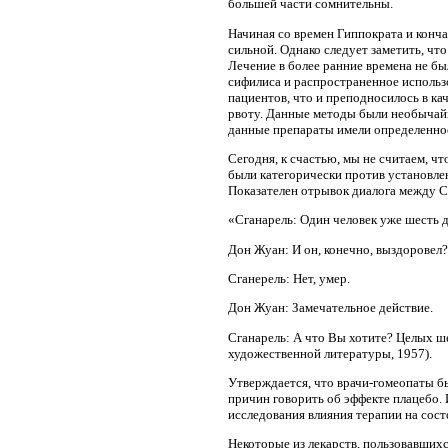
большей части сомнительны.
Начиная со времен Гиппократа и конча
сильной. Однако следует заметить, чт
Лечение в более ранние времена не б
сифилиса и распространенное использ
пациентов, что и преподносилось в к
рвоту. Данные методы были необычайно
данные препараты имели определенное 
Сегодня, к счастью, мы не считаем, ч
были категорически против установлен
Показателен отрывок диалога между С
«Сганарель: Один человек уже шесть дн
Дон Жуан: И он, конечно, выздоровел?
Сганерель: Нет, умер.
Дон Жуан: Замечательное действие.
Сганарель: А что Вы хотите? Целых шес
художественной литературы, 1957).
Утверждается, что врачи-гомеопаты б
причин говорить об эффекте плацебо. 
исследования влияния терапии на сост
Некоторые из лекарств, пользовавшихс