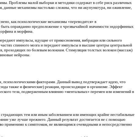
твимы. Проблемы малой выборки и методики содержат в себе риск различных
я, данные механизмы настолько сложны, что ни акупунктура, ни оживление,
снено, как психологические механизмы «переводятся» в
ет быть оправданно предположение о чрезвычайной значимости эндорфинных
дорфина и морфина.
передают импульсы, идущие от прикосновения, вибрации или сильного
 частях спинного мозга и передают импульсы в высшие центры центральной
ов, проходящих по болевым волокнам. Стимуляция толстых волокон (массаж)
алиновые нейроны.
х, психологическими факторами. Данный вывод подтверждает идею, что
сюда также и физические) реакции, происходящие в организме. Эффект
ческого тела, подверженным влиянию «ментальных» перемен или изменений в
в, страдающих тем или иным заболеванием или имеющих крайне нестабильные
ояние уже лучше прежнего. Данный результат достигается не с помощью
ьство применимо к симптомам, не являющимся очевидными и непосредственно