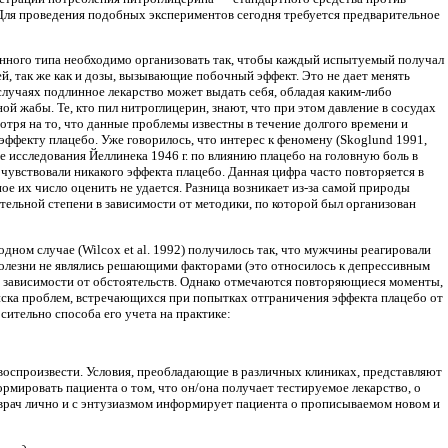
Для проведения подобных экспериментов сегодня требуется предварительное
анного типа необходимо организовать так, чтобы каждый испытуемый получал
й, так же как и дозы, вызывающие побочный эффект. Это не дает менять
случаях подлинное лекарство может выдать себя, обладая каким-либо
жабы. Те, кто пил нитроглицерин, знают, что при этом давление в сосудах
тря на то, что данные проблемы известны в течение долгого времени и
ффекту плацебо. Уже говорилось, что интерес к феномену (Skoglund 1991,
кже исследования Йеллинека 1946 г. по влиянию плацебо на головную боль в
чувствовали никакого эффекта плацебо. Данная цифра часто повторяется в
 их число оценить не удается. Разница возникает из-за самой природы
ительной степени в зависимости от методики, по которой был организован
дном случае (Wilcox et al. 1992) получилось так, что мужчины реагировали
болезни не являлись решающими факторами (это относилось к депрессивным
 в зависимости от обстоятельств. Однако отмечаются повторяющиеся моменты,
иска проблем, встречающихся при попытках отграничения эффекта плацебо от
ительно способа его учета на практике:
 воспроизвести. Условия, преобладающие в различных клиниках, представляют
рмировать пациента о том, что он/она получает тестируемое лекарство, о
да врач лично и с энтузиазмом информирует пациента о прописываемом новом и