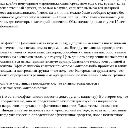
ялся крайне популярным жаропонижающим средством еще с тех времен, когда
екарственный эффект, но только в случае, если жар вызывается малярией.
месь ацетилсалициловой кислоты и хинина, можно было свободно купить без
ечно-сосудистых заболеваниях. — Прим. пер.) в 1785 г. был использован для
м лишь для некоторых категорий пациентов. Объяснение пришло спустя 15 лет:
аболеваний.
 из факторов («независимая» переменная), а другие — остаются постоянными
ря изменениям в независимых переменных. Все другие влияния проверяются
 целей от многих вероятных факторов, способных оказать на них собственное
вленных на экспериментальную группу. Цель данного разделения заключается в
— оказываться на экспериментальную группу. Сравнение между контрольной и
висимую. Эффект плацебо является примером «контрольной» проблемы в таких
тимулы, а контрольная группа — не получает. Контрольная группа получает
имента определяется разницей между данными, полученными в обеих группах.
ом, что участники в последнем случае активно вовлекаются в
 не так легко контролировать.
(то есть неэффективность известна доктору, а не пациенту). Во втором случае
, следовательно, оно не представляет важности для изучения подлинного
ы пациентов, получавших «фиктивные пилюли». Такие тесты называются
е. Иногда при этом используется «перекрестный метод», то есть использование
 когда уже известно определенное эффективное средство, новое неизвестное
истрации потребления нитроглицерина — стандартного средства против