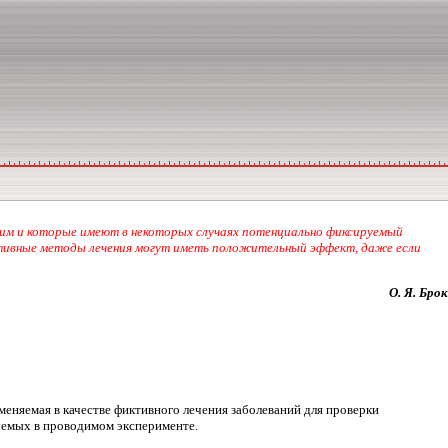
рим и которые имеют в некоторых случаях потенциально фиксируемый
ативные методы лечения могут иметь положительный эффект, даже если
О. Я. Брок
еняемая в качестве фиктивного лечения заболеваний для проверки
уемых в проводимом эксперименте.