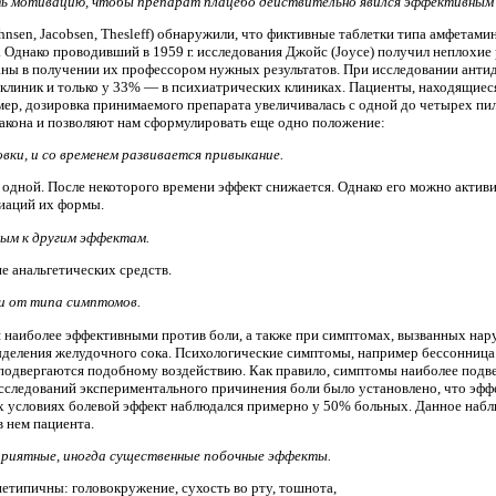
ть мотивацию, чтобы препарат плацебо действительно явился эффективным
Bahnsen, Jacobsen, Thesleff) обнаружили, что фиктивные таблетки типа амфет
днако проводивший в 1959 г. исследования Джойс (Joyce) получил неплохие р
аны в получении их профессором нужных результатов. При исследовании анти
клиник и только у 33% — в психиатрических клиниках. Пациенты, находящиеся
мер, дозировка принимаемого препарата увеличивалась с одной до четырех пи
кона и позволяют нам сформулировать еще одно положение:
вки, и со временем развивается привыкание.
одной. После некоторого времени эффект снижается. Однако его можно активиз
иаций их формы.
ным к другим эффектам.
е анальгетических средств.
и от типа симптомов.
 наиболее эффективными против боли, а также при симптомах, вызванных нар
деления желудочного сока. Психологические симптомы, например бессонница (
подвергаются подобному воздействию. Как правило, симптомы наиболее подв
исследований экспериментального причинения боли было установлено, что эфф
ских условиях болевой эффект наблюдался примерно у 50% больных. Данное на
в нем пациента.
приятные, иногда существенные побочные эффекты.
типичны: головокружение, сухость во рту, тошнота,