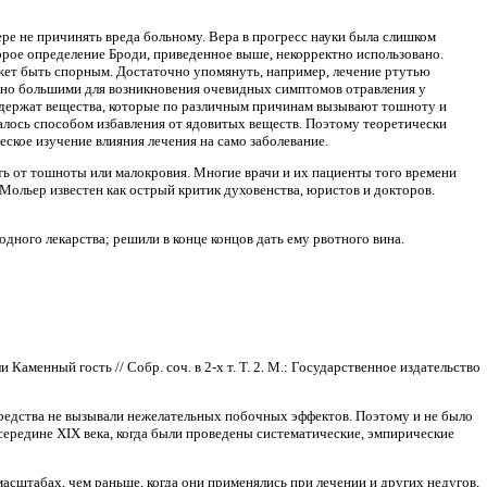
мере не причинять вреда больному. Вера в прогресс науки была слишком
торое определение Броди, приведенное выше, некорректно использовано.
ожет быть спорным. Достаточно упомянуть, например, лечение ртутью
чно большими для возникновения очевидных симптомов отравления у
 содержат вещества, которые по различным причинам вызывают тошноту и
талось способом избавления от ядовитых веществ. Поэтому теоретически
ское изучение влияния лечения на само заболевание.
ать от тошноты или малокровия. Многие врачи и их пациенты того времени
 Мольер известен как острый критик духовенства, юристов и докторов.
одного лекарства; решили в конце концов дать ему рвотного вина.
Каменный гость // Собр. соч. в 2-х т. Т. 2. М.: Государственное издательство
средства не вызывали нежелательных побочных эффектов. Поэтому и не было
середине XIX века, когда были проведены систематические, эмпирические
асштабах, чем раньше, когда они применялись при лечении и других недугов,