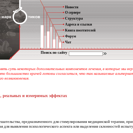
Новости
О сервере
Структура
Адреса и ссылки
Книга посетителей
Форум
Чат
Поиск по сайту
нять суть некоторых дополнительных компонентов лечения, в которые мы ве
что большинство врачей готовы согласиться, что так называемые альтерн
го возникновения.
, реальных и измеримых эффектах
ешательства, предназначенного для стимулирования медицинской терапии, прим
я для выявления психологического аспекта или выделения склонностей испыт