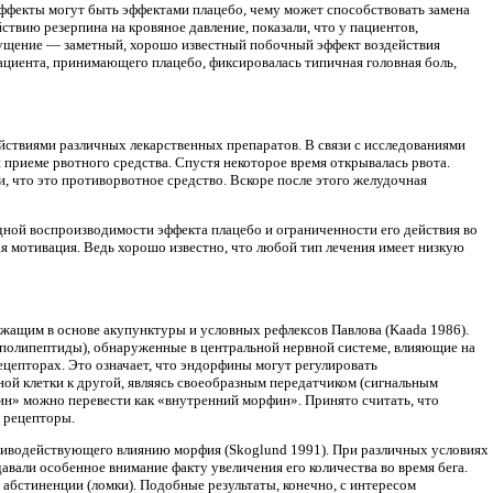
эффекты могут быть эффектами плацебо, чему может способствовать замена
твию резерпина на кровяное давление, показали, что у пациентов,
ощущение — заметный, хорошо известный побочный эффект воздействия
ациента, принимающего плацебо, фиксировалась типичная головная боль,
йствиями различных лекарственных препаратов. В связи с исследованиями
приеме рвотного средства. Спустя некоторое время открывалась рвота.
, что это противорвотное средство. Вскоре после этого желудочная
удной воспроизводимости эффекта плацебо и ограниченности его действия во
я мотивация. Ведь хорошо известно, что любой тип лечения имеет низкую
жащим в основе акупунктуры и условных рефлексов Павлова (Kaada 1986).
полипептиды), обнаруженные в центральной нервной системе, влияющие на
ецепторах. Это означает, что эндорфины могут регулировать
ой клетки к другой, являясь своеобразным передатчиком (сигнальным
ин» можно перевести как «внутренний морфин». Принято считать, что
 рецепторы.
тиводействующего влиянию морфия (Skoglund 1991). При различных условиях
вали особенное внимание факту увеличения его количества во время бега.
 абстиненции (ломки). Подобные результаты, конечно, с интересом