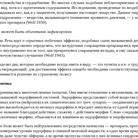
, беспокойство и сердцебиение. Во многих случаях подобные неблагоприятные 
вид, хотя и с идентичным содержанием. Исследования, проведенные по воздейс
кладывало нос, как и у пациентов, получавших настоящее лекарство. Данное 
 гидралазина — вещества, вызывающего понижение кровяного давления, — у п
го препарата (Wolf 1959).
о может быть объективно зафиксирован.
ии. Речь идет о серьезных побочных эффектах, подобных сыпи, вызываемой де
 непосредственно определить, что желудочные сокращения прекращались при 
внутривенно после того, как прекратились сокращения желудка, и ему сказали
 почувствовал улучшение (Wolf 1943).
елил два, которые необходимо всегда иметь в виду, — это пункты а и в: о тр
, утверждающий: для достижения эффекта плацебо необходима соответствующа
инимается решение по страховому полису.
Критика
ринимались многочисленные попытки. Они имели отношение к механизмам, ле
азываемой эндорфинной системой. Эндорфины представляют собой вещества (
ных клеток (нейронов) в их синаптических (от греч. synapsis — соединение) р
ин высвобождается из молекул эндорфина и передает импульсы от одной нервн
е название благодаря действию, схожему с действием морфия. Слово «эндорф
налогичных морфию, объясняется их влиянием на эндорфинные и энцефалинные
о боли может быть нейтрализовано посредством налоксона — препарата, про
змерения уровня эндорфина в спинной мозговой жидкости, в одно время прида
 даже чувство эйфории, а во время пропуска сеансов у них возникал синдром