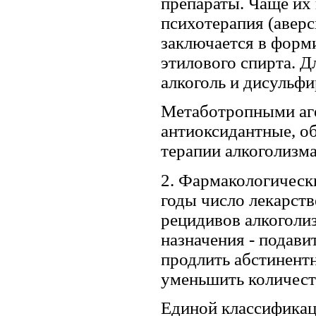
препараты. Чаще их
психотерапия (авер
заключается в форми
этилового спирта. Д
алкоголь и дисульфи
Метаботропными аге
антиоксидантные, о
терапии алкоголизм
2. Фармакологическ
годы число лекарст
рецидивов алкоголиз
назначения - подавит
продлить абстинентн
уменьшить количеств
Единой классификац