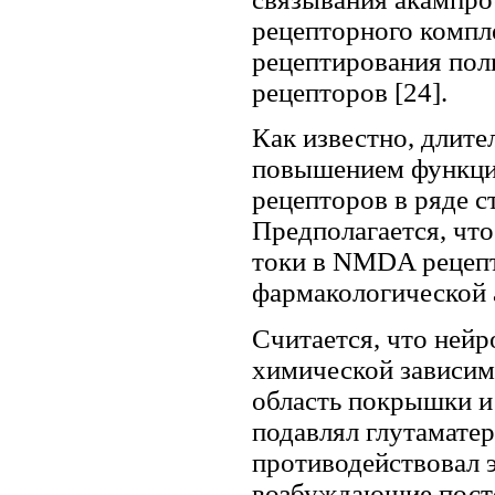
рецепторного компл
рецептирования по
рецепторов [24].
Как известно, длите
повышением функци
рецепторов в ряде ст
Предполагается, чт
токи в NMDA рецепт
фармакологической а
Считается, что ней
химической зависим
область покрышки и г
подавлял глутамате
противодействовал э
возбуждающие постс