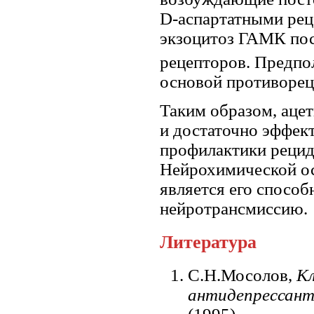
D-аспартатными рец
экзоцитоз ГАМК по
рецепторов. Предпо
основой противореци
Таким образом, аце
и достаточно эффек
профилактики рецид
Нейрохимической ос
является его спосо
нейротрансмиссию.
Литература
С.Н.Мосолов,
Кл
антидепрессант