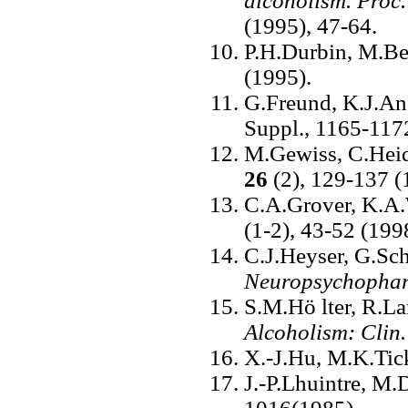
alcoholism. Proc
(1995), 47-64.
P.H.Durbin, M.Be
(1995).
G.Freund, K.J.A
Suppl., 1165-117
M.Gewiss, C.Heid
26
(2), 129-137 (
C.A.Grover, K.A.
(1-2), 43-52 (199
C.J.Heyser, G.Sch
Neuropsychopha
S.M.Hö lter, R.La
Alcoholism: Clin.
X.-J.Hu, M.K.Tic
J.-P.Lhuintre, M.