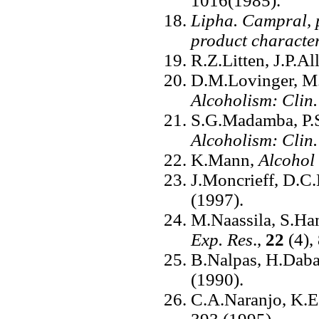
1016(1985).
Lipha. Campral, 
product character
R.Z.Litten, J.P.Al
D.M.Lovinger, M.
Alcoholism: Clin.
S.G.Madamba, P.S
Alcoholism: Clin.
K.Mann,
Alcohol
J.Moncrieff, D.
(1997).
M.Naassila, S.Ha
Exp. Res
.,
22
(4),
B.Nalpas, H.Dabad
(1990).
C.A.Naranjo, K.