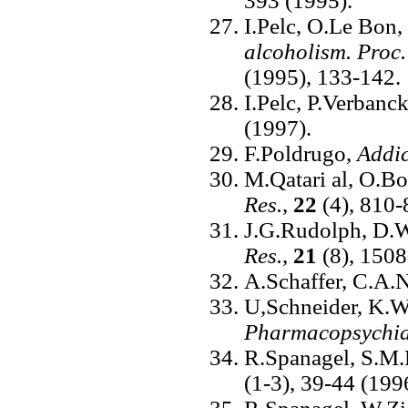
393 (1995).
I.Pelc, O.Le Bon, 
alcoholism. Proc
(1995), 133-142.
I.Pelc, P.Verbanck
(1997).
F.Poldrugo,
Addic
M.Qatari al, O.Bo
Res.
,
22
(4), 810-
J.G.Rudolph, D.W.
Res.
,
21
(8), 150
A.Schaffer, C.A.
U,Schneider, K.Wo
Pharmacopsychia
R.Spanagel, S.M.H
(1-3), 39-44 (199