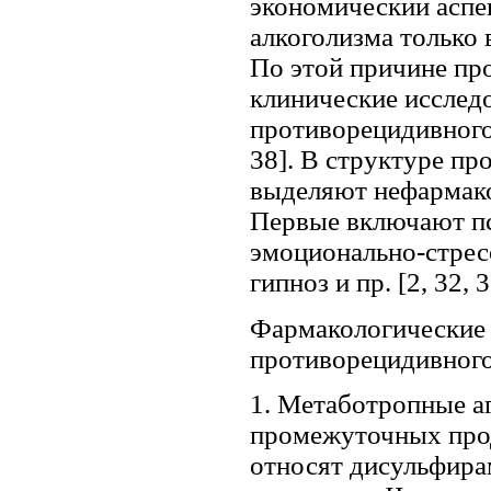
экономический аспе
алкоголизма только 
По этой причине пр
клинические исслед
противорецидивного 
38]. В структуре пр
выделяют нефармако
Первые включают пс
эмоционально-стрес
гипноз и пр. [2, 32, 3
Фармакологические 
противорецидивного 
1. Метаботропные а
промежуточных прод
относят дисульфирам