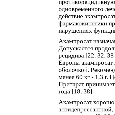
противорецидивную 
одновременного леч
действие акампросат
фармакокинетики пр
нарушениях функции 
Акампросат назнача
Допускается продол
рецидива [22, 32, 3
Европы акампросат и
оболочкой. Рекоменд
менее 60 кг - 1,3 г.
Препарат принимаетс
года [18, 38].
Акампросат хорошо 
антидепрессантной,