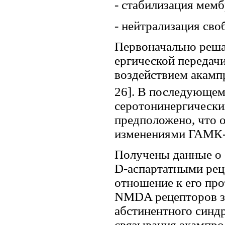
- стабилизация мемб
- нейтрализация сво
Первоначально реш
ергической передачи
воздействием акамп
26]. В последующем 
серотонинергически
предположено, что 
изменениями ГАМК-е
Получены данные о 
D-аспартатными рец
отношение к его пр
NMDA рецепторов за
абстинентного синдр
связывания акампро