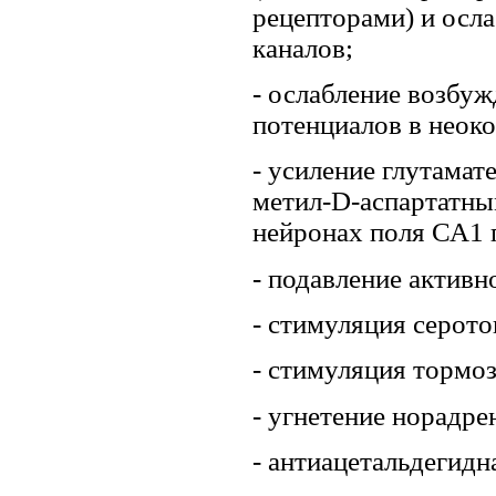
рецепторами) и осл
каналов;
- ослабление возбу
потенциалов в неоко
- усиление глутама
метил-D-аспартатн
нейронах поля СА1 
- подавление актив
- стимуляция серот
- стимуляция тормо
- угнетение норадре
- антиацетальдегидн