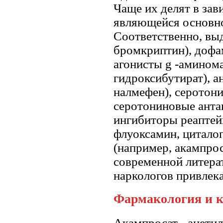
Чаще их делят в за
являющейся основно
Соответственно, вы
бромкриптин), дофа
агонисты g -амином
гидроксибутират), а
налмефен), серотони
серотониновые антаг
ингибиторы реаптейк
флуоксамин, циталоп
(например, акампросат
современной литера
наркологов привлекае
Фармакология и к
Акампросат - ацетил