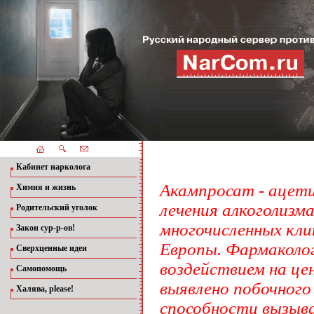
Кабинет нарколога
Акампросат - ацети
Химия и жизнь
лечения алкоголизм
Родительский уголок
многочисленных кли
Закон сур-р-ов!
Европы. Фармаколог
Сверхценные идеи
воздействием на ц
Самопомощь
выявлено побочного
Халява, please!
способности вызыв