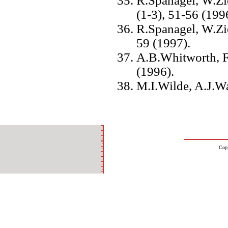
R.Spanagel, W.Zi
(1-3), 51-56 (199
R.Spanagel, W.Zi
59 (1997).
A.B.Whitworth, F
(1996).
M.I.Wilde, A.J.W
Cop