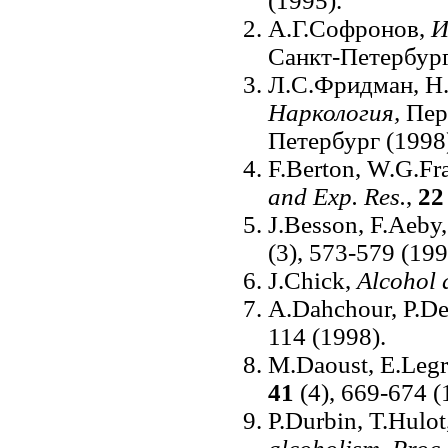
(1995).
А.Г.Софронов,
И
Санкт-Петербург
Л.С.Фридман, Н.
Наркология,
Пер.
Петербург (1998
F.Berton, W.G.Fr
and Exp. Res.
,
2
J.Besson, F.Aeby,
(3), 573-579 (199
J.Chick,
Alcohol 
A.Dahchour, P.De 
114 (1998).
M.Daoust, E.Legr
41
(4), 669-674 (
P.Durbin, T.Hulo