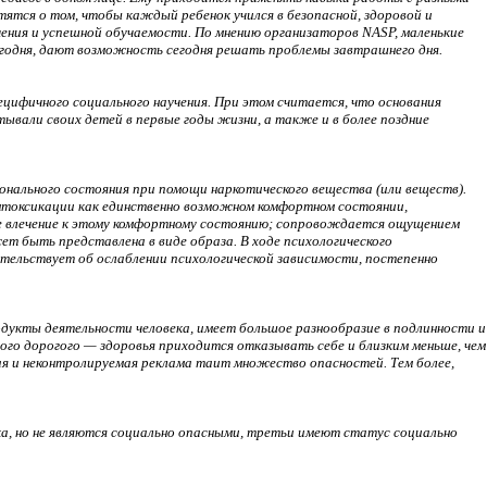
тятся о том, чтобы каждый ребенок учился в безопасной, здоровой и
ения и успешной обучаемости. По мнению организаторов NASP, маленькие
годня, дают возможность сегодня решать проблемы завтрашнего дня.
цифичного социального научения. При этом считается, что основания
тывали своих детей в первые годы жизни, а также и в более поздние
онального состояния при помощи наркотического вещества (или веществ).
нтоксикации как единственно возможном комфортном состоянии,
е влечение к этому комфортному состоянию; сопровождается ощущением
ет быть представлена в виде образа. В ходе психологического
етельствует об ослаблении психологической зависимости, постепенно
одукты деятельности человека, имеет большое разнообразие в подлинности и
ого дорогого — здоровья приходится отказывать себе и близким меньше, чем
ая и неконтролируемая реклама таит множество опасностей. Тем более,
, но не являются социально опасными, третьи имеют статус социально