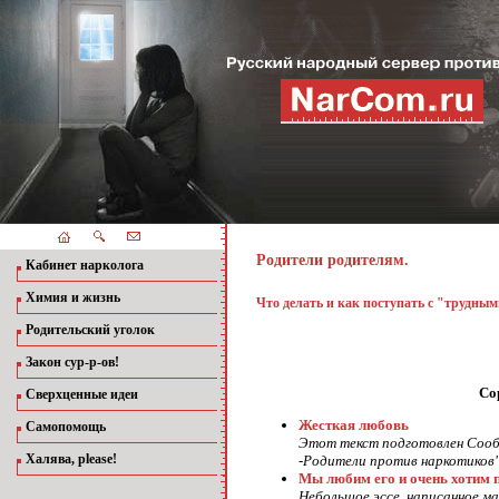
Родители родителям.
Кабинет нарколога
Химия и жизнь
Что делать и как поступать с "трудны
Родительский уголок
Закон сур-р-ов!
Co
Сверхценные идеи
Жесткая любовь
Самопомощь
Этот текст подготовлен Сообщ
Халява, please!
-Родители против наркотиков" 
Мы любим его и очень хотим 
Небольшое эссе, написанное м