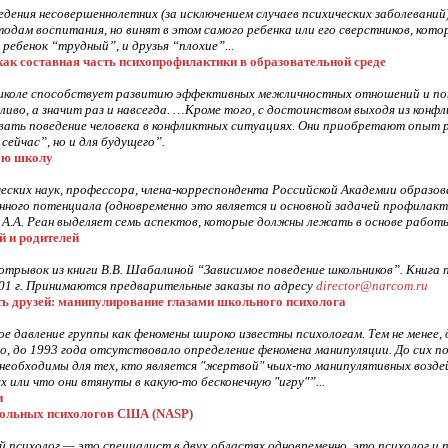
едения несовершеннолетних (за исключением случаев психических заболевани
одам воспитания, но винят в этом самого ребенка или его сверстников, кото
ребенок “трудный”, и друзья “плохие”...
ак составная часть психопрофилактики в образовательной среде
 школе способствует развитию эффективных межличностных отношений и пот
иво, а значит раз и навсегда. …Кроме того, с достоинством выходя из конф
ивать поведение человека в конфликтных ситуациях. Они приобретают опыт р
 сейчас”, но и для будущего”.
ую школу
еских наук, профессора, члена-корреспондента Российской Академии образов
ного потенциала (одновременно это является и основной задачей профилакти
А.А. Реан выделяет семь аспектов, которые должны лежать в основе работ
й и родителей
трывок из книги В.В. Шабалиной “Зависимое поведение школьников”. Книга п
001 г. Принимаются предварительные заказы по адресу
director@narcom.ru
ять друзей: манипулирование глазами школьного психолога
ое давление группы как феномены широко известны психологам. Тем не менее
но, до 1993 года отсутствовало определение феномена манипуляции. До сих 
 необходимы для тех, кто является "жертвой" чьих-то манипулятивных возд
х или что они втянуты в какую-то бесконечную "игру"”...
и
ольных психологов США (NASP)
 психолог — это специалист в двух областях одновременно, это психолог и 