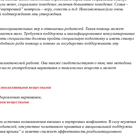
или менее, социальное поведение, включая девиантное поведение. Семья –
нутренний” контроль – веру, совесть и т.д. Невозможным (или очень
ний подтверждают эти утверждния.
равоохранительных мер в отношении родителей. Такая помощь может
вается мало. Требуется поддержка и квалифицированное консультирование
то эти специалисты должны пройти специальную подготовку и иметь стимул
подобного рода помощи и готово ли государство поддерживать эту
филактической работе. Они также свидетельствуют о том, что методика
м числе употребления наркотиков и токсических веществ и может
психоактивными веществами
доровлению наркоманов,
ными веществами
сточник возникновения внешних и внутренних конфликтов. В силу неумения
родителей, отсутствие позитивного принятия и эмоциональной поддержки
дения ярлыка” и заметно снижает эффективность реабилитационного