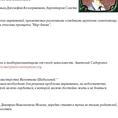
обным Джозефом Келлерманном, директором Совета
рапии наркоманий, применяемых различными семейными группами самопомощи.
сь описаны принципы "Нар-Анона".
ли и выздоравливающими от своей зависимости. Анатолий Сидорович
w.marijuana-anonymous.org
о мастерства Валентины Шабалиной.“
ым необходимо для решения проблемы наркомании, но недостаточно.
орой можно гордиться, в которой можно достойно жить и не бояться
Дмитрия Николаевича Исаева, нередко ставят в тупик не только родителей,
ростков.