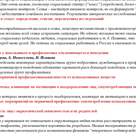
. Это очень важно, поскольку социальный статус (“класс”) определяет, более 
иального контроля. Семья – институт внешнего контроля, но он формирует “в
е недостатков семейного воспитания. Результаты эмпирических исследова
в семье:
определение, генезис, перспективы исследований
пострадавшим от насилия в семье, зачастую несовместима с применением п
ом желании всей семьи исправить ситуацию. Но одного желания тоже оказы
 социальных педагогов, медиков, социальных работников и т. д. Понятно, ч
перед ними целей. Но готовы ли социальные работники в России к оказанию 
в у школьников и профилактика отклоняющегося поведения
цева, А. Новоселова, Н. Исакова
ределить некоторые характеристики групп подростков, нуждающихся в про
лоняющемуся поведению адекватно оценивает риск девиаций поведения, в то
 целевых групп профилактики.
первичной профилактикизависимости от психоактивных веществ
лемы, влияющие на мотивацию к выздоровлению лиц, злоупотребляющих 
которых меняется в процессе выздоровления, влияющие на мотивацию к выз
ых мероприятий по первичной профилактике злоупотребления психоактив
ть лиц с наркотической зависимостью и их родителей
ич
у наркоманов по отношению к окружающим людям можно рассматривать как и
 конфликты, увеличивается вероятность рецидивов. Низкая толерантность 
симостью увеличивает риск возникновения феномена “вторичного подтверж