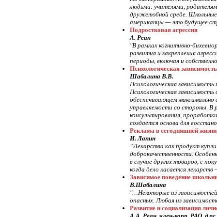
людьми: учителями, родителям
дружелюбной среде. Школьные 
американцы — это будущее стр
Подростковая агрессия
А. Реан
"В рамках когнитивно-бихевио
развития и закрепления агресс
периоды, включая и собственн
Психологическая зависимость 
Шабалина В.В.
Психологическая зависимость 
Психологическая зависимость 
обеспечивающем максимально 
управляемости со стороны. В 
консультирования, проработки
создается основа для восстано
Реклама в сегодняшней жизни
И. Лапин
“Лекарства как продукт купли
доброкачественности. Особенн
в случае других товаров, с п
когда дело касается лекарств 
Зависимое поведение школьн
В.Шабалина
"…Некоторые из зависимостей 
опасных. Любая из зависимосте
Развитие и социализация личн
А.А. Реан, член-корр. РАО, д.пс