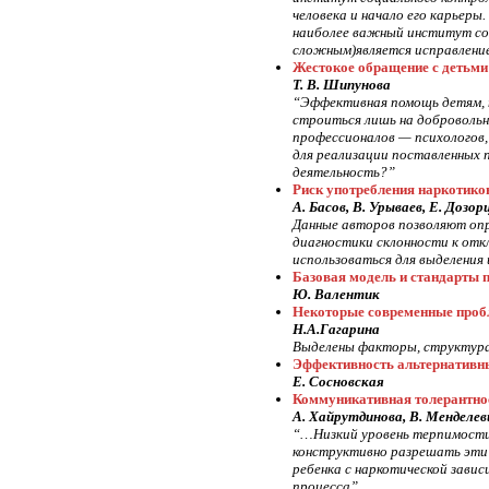
человека и начало его карьеры
наиболее важный институт соц
сложным)является исправлени
Жестокое обращение с детьми 
Т. В. Шипунова
“Эффективная помощь детям, 
строиться лишь на добровольн
профессионалов — психологов,
для реализации поставленных 
деятельность?”
Риск употребления наркотико
А. Басов, В. Урываев, Е. Дозор
Данные авторов позволяют оп
диагностики склонности к отк
использоваться для выделения
Базовая модель и стандарты 
Ю. Валентик
Некоторые современные проб
Н.А.Гагарина
Выделены факторы, структура 
Эффективность альтернативн
Е. Сосновская
Коммуникативная толерантнос
А. Хайрутдинова, В. Менделев
“…Низкий уровень терпимости 
конструктивно разрешать эти
ребенка с наркотической зави
процесса”.