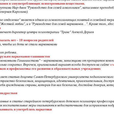
манов и злоупотребляющих психотропными веществами.
уппами Нар-Анон "Руководство для семей алкоголиков", написанное препод
еверная Каролина).
ое отделение" является одним из основополагающих понятий в семейной те
Жесткой любви", и в "Руководстве для семей наркоманов…". Кроме того, зде
и
вечает директор центра психотерапии "Транс" Алексей Дериев
азать нет – 10 вопросов родителей
и, чтобы их дети не стали наркоманами
го ребенка.
друзьям наркоманов-гашишистов
Анонимными Гашишистами" – наркоманами, зависящими от препаратов коноп
сколько сократил. Впрочем, оригинальный вариант всегда доступен на сайте
ww
ков и профилактика его развития в образовательных учреждениях
ляет статью доцента Санкт-Петербургского университета педагогическог
странство безопасным, защищающим, идентичным, привлекательным, доступн
бя гражданами страны, которая для них безопасна, достойна доверия, кот
 подростков
санные в статье старейшего петербургского детского психиатра профессора 
как воспитательные меры оказываются недостаточными для исправления под
ыпивать и употреблять наркотики