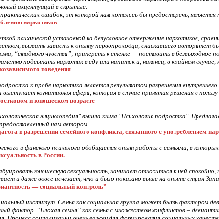
 явный акцентуаций в скрытые.
практических ошибок, от которой нам хотелось бы предостеречь, является 
еблению наркотиков
ткой психической установкой на безусловное отвержение наркотиков, сравнит
твом, вызвать зависть к опыту первопроходца, снискавшего авторитет быв
изма, “стадного чувства”; припереть к стенке — поставить в безвыходное
аметно подсыпать наркотик в еду или напиток и, наконец, в крайнем случае, 
козависимого поведения
подростка к пробе наркотика является результатом разрешения внутренне
а выступает когнитивная сфера, которая в случае принятия решения в польз
ростковом и юношеском возрасте
сихологическая энциклопедия" вышла книга "Психология подростка". Предлаг
 предоставленный нам автором.
агога в разрешении семейного конфликта, связанного с употреблением нар
гского и финского психолога обобщается опыт работы с семьями, в которы
ксуальность в России.
буировать юношескую сексуальность, начинает относиться к ней спокойно, п
вает и даже вовсе исчезает, что и было показано выше на опыте стран Зап
евиантность — социальный контроль”
оциальный институт. Семья как социальная группа может быть фактором де
ный фактор. “Плохая семья” как семья с множеством конфликтов – девиант
я. Процесс социализации очень важен для формирования социальных качеств