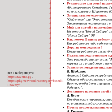
Руководство для семей нарко
Адаптированное Семейными Гр
по алкоголизму г. Шарлотта (С
Эмоциональное отделение.
"Отделение" или "Эмоциональн
Этот термин упоминается и в "
Миф для врачей и наркомафи
На вопросы "Новой Сибири" от
"Новая Сибирь" 98
Как помочь Вашему ребенку ск
Как родителям надо себя вест
Дорогие мои родители !
Послание родителям от трудно
Пожелания родственникам и 
Эти рекомендации написаны "
перевел их с английского и не
Зависимое поведение школьни
В. Шабалина
все о киберспорте:
Анатолий Сидорович представ
https://taverna.gg
.
Сделать образовательное про
https://pkgreenwood.ru/category/besedki-
Важно, чтобы дети ощущали се
i-navesy/
будущего”.
Девиантное поведение детей и
Д. Исаев
Поведенческие нарушения, опи
но и опытных педагогов, так 
Почему подростки начинают в
Д. Еникеева