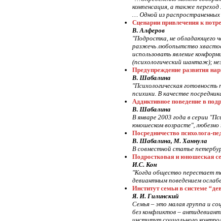
компенсация, а также переход
… Одной из распространенных 
Сценарии привлечения к потр
В. Алферов
"Подростка, не обладающего че
разжечь любопытство хвастовс
использовать явление конформ
(психологический шантаж); нез
Предупреждение развития нар
В. Шабалина
"Психологическая готовность 
психики. В качестве посредник
Аддиктивное поведение в под
В. Шабалина
В январе 2003 года в серии "П
юношеском возрасте", любезно
Посредничество психолога-пед
В. Шабалина, М. Ханнула
В совместной статье петербур
Подростковая и юношеская се
И.С. Кон
"Когда общество перестает та
девиантным поведением ослабе
Институт семьи в системе “д
Я. И. Гилинский
Семья – это малая группа и с
без конфликтов – антидевиант
институт социального контрол