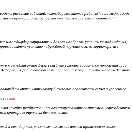
двидеть развитие событий, явлений, результатов работы”, в последние годы
ая часть преморбидных особенностей “потенциального невротика”.
яет им отдифференцировать и должным образом усилить те побуждения,
противостоять усилению побуждений наркотического характера, т.е.
ют вся семейная атмосфера, семейные условия: социальное положение, род
ая деформация родительской семьи приводит к отрицательным последствиям
ванной тактики, учитывающей типовые особенности семьи и уровень ее
едерации
ления лечебно-реабилитационного процесса наркологическими учреждениями
ых критериев оценки их деятельности.
ностей и стандартов, связанных с меняющимися на протяжении жизни