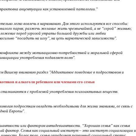
трактовка акцентуации как установленной патологии."
ельно легко вовлечь в наркоманию. Для этого используются все способы:
алого парня; разжечь желание жить чрезвычайной, а не “серой” жизнью;
 положение перед угрозой утраты большой дружбы или любви
насильно “посадить на иглу”, на цепь наркотической зависимости".
го конфликта между мотивационно-потребностной и моральной сферой
у инициации употребления подавляет волю".
аем Вашему вниманию раздел "Аддиктивное поведение в подростковом и
котиков и алкоголя ребенком или членами его семьи
х сталкиваются с проблемой употребления психоактивных веществ.
омогая подросткам овладеть необходимыми для жизни знаниями, ее связь с
адной Европы".
виантности или фактором антидевиантности. “Хорошая семья” как семья
ный фактор. Семья как социальный институт – это институт социализации и
 личности. Более того, семья определяет первичный социальный статус