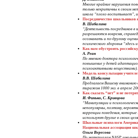
Многие крайние нарушения пов
только некритичны к своим мет
школа “плохо воспитывает”, и 
Посредничество школьников к
В. Шабалина
“Деятельность посредников в
разрешаются вовремя, справедл
осознавать и по-другому оцен
психического здоровья “здесь и
Как нам обустроить российск
А. Реан
По мнению доктора психологич
повышение у детей адаптацион
психоактивными веществами). 
Модель консультации учителе
В.В. Шабалина
Предлагаем Вашему вниманию о
тиражом 1000 экз. в апреле 2
Как сказать “нет” и не потер
И. Финько, С. Кривцова
“Манипуляции и психологическ
непопулярны, поэтому, вероят
коррекции поведения, которые
используют другие в своих целя
Школьные психологи Америк
Национальная ассоциация шк
Ольга Вересова
По материалам NASP, школьный