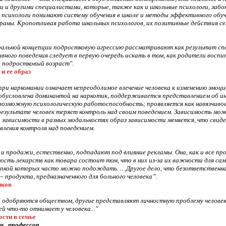
и и другими специалистами, которые, также как и школьные психологи, забо
психологи понимают систему обучения в школе и методы эффективного обуч
аны. Кропотливая работа школьных психологов, их позитивные действия се
ральной концепции подростковую агрессию рассматривают как результат спе
ивного поведения следует в первую очередь искать в том, как родители воспи
о подростковый возраст".
и ее образ
при наркомании означает непреодолимое влечение человека к изменению эмоци
обусловлена доминантой на наркотик, поддерживается представлением об и
возможную психологическую работоспособность; проявляется как навязчиво
результате человек теряет контроль над своим поведением. Зависимость мож
 зависимости в разных модальностях образ зависимости меняется, что свид
вления контроля над поведением.
 и продажи, естественно, подпадают под влияние рекламы. Она, как и все пр
ость лекарств как товара состоит том, что в них из-за их важности для сам
окупкой которых часто можно подождать. …Другое дело, что безответственн
— продукта, предназначенного для больного человека”.
иков
одобряются обществом, другие представляют личностную проблему человека
й что-то отнимает у человека..."
ости в семье
.н., профессор