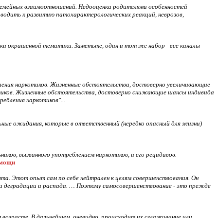
семейных взаимоотношений. Недооценка родителями особенностей
водить к развитию патохарактерологических реакций, неврозов,
и окрашенной тематики. Заметьте, один и тот же набор - все каналы
ения наркотиков. Жизненные обстоятельства, достоверно увеличивающие
тиков. Жизненные обстоятельства, достоверно снижающие шансы индивида
бления наркотиков"...
ные ожидания, которые в ответственный (нередко опасный для жизни)
иков, вызванного употреблением наркотиков, и его рецидивов.
омощи
ыта. Этот опыт сам по себе нейтрален к целям совершенствования. Он
ти деградации и распада. … Поэтому самосовершенствование - это прежде
возрасте. В дальнейшем, очевидно, происходит их сглаживание или