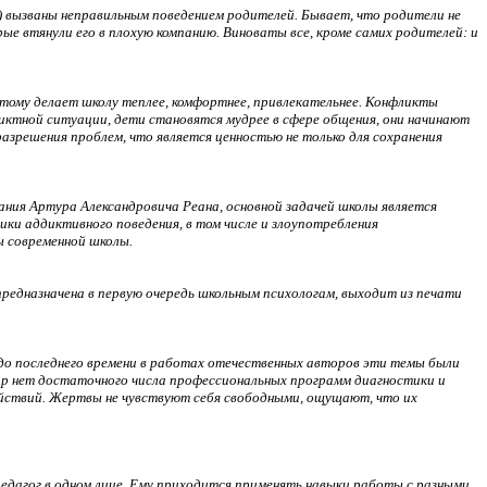
й) вызваны неправильным поведением родителей. Бывает, что родители не
рые втянули его в плохую компанию. Виноваты все, кроме самих родителей: и
ому делает школу теплее, комфортнее, привлекательнее. Конфликты
ликтной ситуации, дети становятся мудрее в сфере общения, они начинают
азрешения проблем, что является ценностью не только для сохранения
ания Артура Александровича Реана, основной задачей школы является
ки аддиктивного поведения, в том числе и злоупотребления
ы современной школы.
редназначена в первую очередь школьным психологам, выходит из печати
, до последнего времени в работах отечественных авторов эти темы были
пор нет достаточного числа профессиональных программ диагностики и
ействий. Жертвы не чувствуют себя свободными, ощущают, что их
педагог в одном лице. Ему приходится применять навыки работы с разными