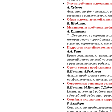
Злоупотребление психоактивн
А. Худяков
Антиципация (от латинского an
изучалась в аспекте неврозог
Образ психологической завис
В. Шабалина
Механизмы и проблемы профи
А. Корниенко
“…Отсутствие у наркозависим
которые могут порождаться об
усилению наркотического влече
Подросток и семейное воспит
А.А. Реан
Кроме сознательного, целенап
занятий, материальный уровен
в развитии личности ребенка.
О роли семьи в профилактике
В.Пелипас, Л.Рыбакова
Авторы предлагают в вопроса
профилактического потенциал
Современные тенденции разв
В.Пелипас, М.Цетлин, Т.Дудко
Целями настоящей работы явля
в Российской Федерации; раз
Семейные и социальные корре
Р. Блэкборн
Социализация предполагает не
социальными ролями. В данной