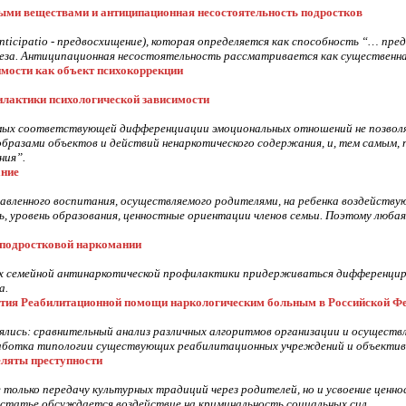
ыми веществами и антиципационная несостоятельность подростков
ticipatio - предвосхищение), которая определяется как способность “… пре
енеза. Антиципационная несостоятельность рассматривается как существенн
имости как объект психокоррекции
лактики психологической зависимости
ых соответствующей дифференциации эмоциональных отношений не позвол
разами объектов и действий ненаркотического содержания, и, тем самым, 
ния”.
ание
равленного воспитания, осуществляемого родителями, на ребенка воздейству
ь, уровень образования, ценностные ориентации членов семьи. Поэтому люб
 подростковой наркомании
х семейной антинаркотической профилактики придерживаться дифференциро
а.
ития Реабилитационной помощи наркологическим больным в Российской Ф
лись: сравнительный анализ различных алгоритмов организации и осуществ
работка типологии существующих реабилитационных учреждений и объективн
ляты преступности
 только передачу культурных традиций через родителей, но и усвоение цен
 статье обсуждается воздействие на криминальность социальных сил.