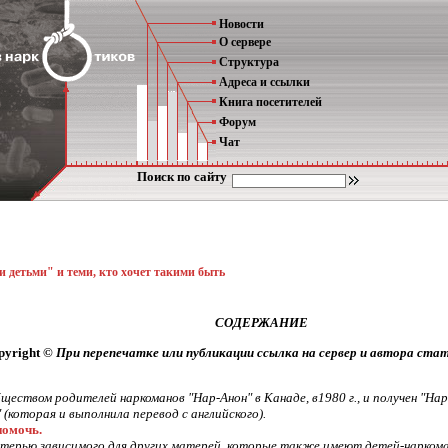
Новости
О сервере
Структура
Адреса и ссылки
Книга посетителей
Форум
Чат
Поиск по сайту
ми детьми"
и теми, кто хочет такими быть
СОДЕРЖАНИЕ
pyright ©
При перепечатке или публикации ссылка на сервер и автора ста
еством родителей наркоманов "Нар-Анон" в Канаде, в1980 г., и получен "Н
(которая и выполнила перевод с английского).
помочь.
атерью зависимого для других матерей, которые также имеют детей-наркоман