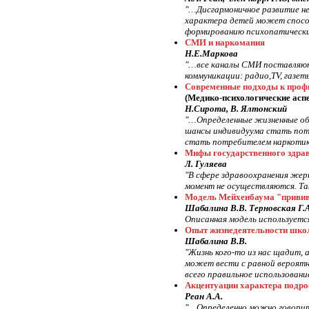
"…Дисгармоничное развитие н
характера детей может способ
формированию психопатически
СМИ и наркомания
Н.Е.Маркова
"…все каналы СМИ поставляют 
коммуникации: радио,TV, газе
Современные подходы к профи
(Медико-психологические асп
Н.Сирота, В. Ялтонский
"…Определенные жизненные об
шансы индивидуума стать пот
стать потребителем наркотик
Мифы государственного здра
Л. Гуляева
"В сфере здравоохранения же
момент не осуществляются. Та
Модель Мейхенбаума "прививк
Шабалина В.В. Терновская Г.А
Описанная модель используется
Опыт жизнедеятельности школ
Шабалина В.В.
"Жизнь кого-то из нас щадит,
может вести с равной вероятн
всего правильное использован
Акцентуации характера подро
Реан А.А.
"…Определенно можно говорить