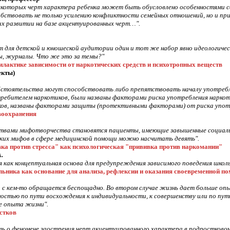
екоторых черт характера ребенка может быть обусловлено особенностями 
ствовать не только усилению конфликтности семейных отношений, но и при
х развитии на базе акцентуированных черт…".
для детской и юношеской аудитории один и тот же набор явно идеологическ
ты, журналы. Что же это за темы?"
лактике зависимости от наркотических средств и психотропных веществ
екты)
стоятельства могут способствовать либо препятствовать началу употребл
ребителем наркотиков, были названы факторами риска употребления нарко
ов, названы факторами защиты (протективными факторами) от риска употре
воохранения
ртвами мифотворчества становятся пациенты, имеющие завышенные социаль
ких мифов в сфере медицинской помощи можно насчитать девять".
а против стресса" как психологическая "прививка против наркомании"
.
 как концептуальная основа для предупреждения зависимого поведения школьн
ьника как основание для анализа, рефлексии и оказания своевременной п
 а с кем-то обращается беспощадно. Во втором случае жизнь дает больше оп
остью по пути восхождения к индивидуальности, к совершенству или по пу
ие опыта жизни".
стков
 о феномене заострения черт акцентуированного характера в подростковом 