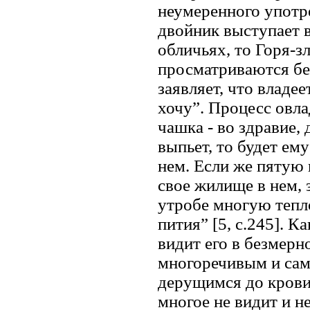
неумеренного употр
двойник выступает в
обличьях, то Горя-зл
просматриваются бе
заявляет, что владе
хочу”. Процесс овл
чашка - во здравие, 
выпьет, то будет ему
нем. Если же пятую 
свое жилище в нем, 
утробе многую тепло
пития” [5, c.245]. К
видит его в безмер
многоречивым и сам
дерущимся до крови 
многое не видит и н