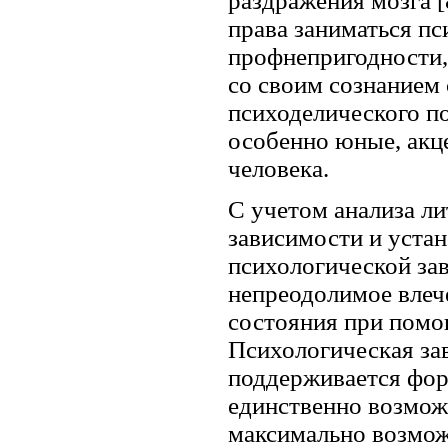
раздражения мозга [
права заниматься пс
профнепригодности,
со своим сознанием
психоделического по
особенно юные, акц
человека.
С учетом анализа л
зависимости и уста
психологической за
непреодолимое влеч
состояния при помо
Психологическая за
поддерживается фор
единственно возмо
максимально возмо