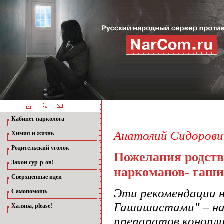
Кабинет нарколога
Анатолий Сидорови
Химия и жизнь
Родительский уголок
Пожелания родств
Закон сур-р-ов!
наркоманов- гаш
Сверхценные идеи
Эти рекомендации 
Самопомощь
Гашишистами" – на
Халява, please!
препаратов конопли