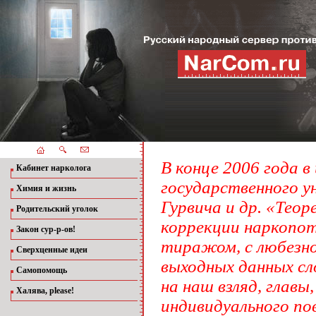
В конце 2006 года 
Кабинет нарколога
государственного у
Химия и жизнь
Гурвича и др. «Тео
Родительский уголок
коррекции наркопот
Закон сур-р-ов!
тиражом, с любезно
Сверхценные идеи
выходных данных сл
Самопомощь
на наш взляд, глав
Халява, please!
индивидуального по