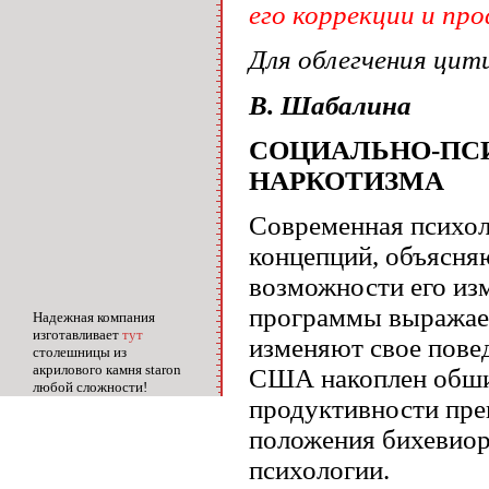
его коррекции и пр
Для облегчения цит
В. Шабалина
СОЦИАЛЬНО-ПС
НАРКОТИЗМА
Современная психол
концепций, объясня
возможности его из
программы выражает
Надежная компания
изготавливает
тут
изменяют свое повед
столешницы из
акрилового камня staron
США накоплен обши
любой сложности!
продуктивности пре
положения бихевиор
психологии.