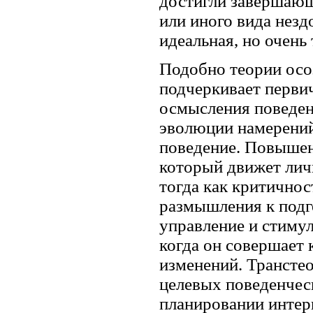
достигли завершающ
или иного вида незд
идеальная, но очень
Подобно теории осо
подчеркивает перви
осмысления поведен
эволюции намерений
поведение. Повышен
который движет лич
тогда как критичнос
размышления к подг
управление и стиму
когда он совершает 
изменений. Трансте
целевых поведенческ
планировании интер