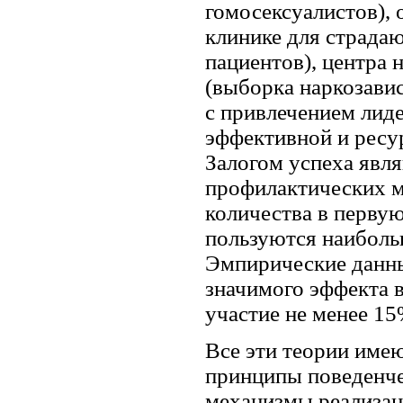
гомосексуалистов),
клинике для страда
пациентов), центра
(выборка наркозави
с привлечением лид
эффективной и ресу
Залогом успеха явля
профилактических м
количества в перву
пользуются наиболь
Эмпирические данны
значимого эффекта 
участие не менее 1
Все эти теории име
принципы поведенче
механизмы реализац