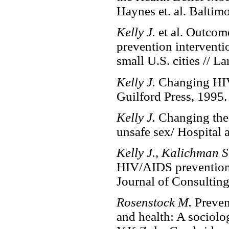
Haynes et. al. Baltim
Kelly J.
et al. Outco
prevention interventi
small U.S. cities // L
Kelly J.
Changing HIV 
Guilford Press, 1995.
Kelly J.
Changing the
unsafe sex/ Hospital
Kelly J., Kalichman 
HIV/AIDS prevention e
Journal of Consulting
Rosenstock M.
Preven
and health: A sociolo