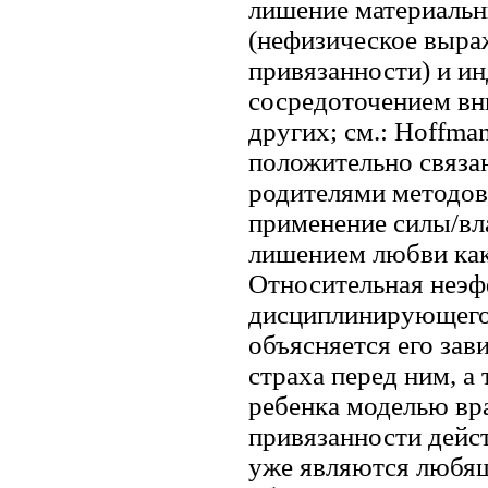
лишение материальн
(нефизическое выра
привязанности) и и
сосредоточением вн
других; см.: Hoffma
положительно связа
родителями методов
применение силы/вла
лишением любви как 
Относительная неэф
дисциплинирующего 
объясняется его за
страха перед ним, а
ребенка моделью вр
привязанности дейс
уже являются любящ