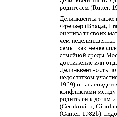
делинквентность в 
родителем (Rutter, 1
Делинквенты также 
Фрейзер (Bhagat, Fr
оценивали своих ма
чем неделинквенты.
семьи как менее спл
семейной среды Моо
достижение или отды
Делинквентность по
недостатком участия
1969) и, как свидет
конфликтами между 
родителей к детям 
(Cernkovich, Giorda
(Canter, 1982b), не