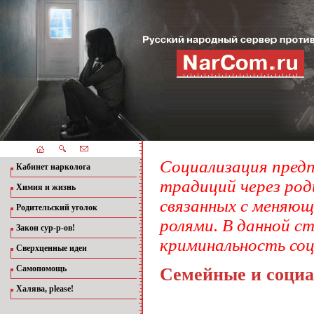
Социализация предп
Кабинет нарколога
традиций через род
Химия и жизнь
связанных с меняю
Родительский уголок
ролями. В данной с
Закон сур-р-ов!
криминальность соц
Сверхценные идеи
Самопомощь
Семейные и социа
Халява, please!