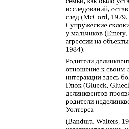
семьи, как было уст
исследований, оста
след (McCord, 1979, 1
Супружеские склоки
у мальчиков (Emery,
агрессии на объекты
1984).
Родители делинквен
отношение к своим д
интеракции здесь бо
Глюк (Glueck, Glueck
делинквентов прояв
родители неделинкв
Уолтерса
(Bandura, Walters, 