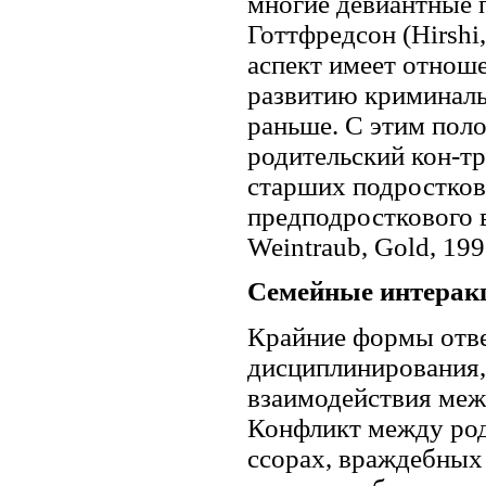
многие девиантные 
Готтфредсон (Hirshi,
аспект имеет отнош
развитию криминаль
раньше. С этим пол
родительский кон-тр
старших подростков
предподросткового во
Weintraub, Gold, 199
Семейные интерак
Крайние формы отве
дисциплинирования,
взаимодействия меж
Конфликт между род
ссорах, враждебных 