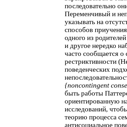
последовательно он
Переменчивый и неп
указывать на отсутс
способов приучения 
одного из родителе
и другое нередко на
часто сообщается о
рестриктивности (Het
поведенческих подх
непоследовательнос
{noncontingent cons
быть работы Паттерс
ориентированную на
исследований, чтобы
теорию процесса се
антисоциальное пов