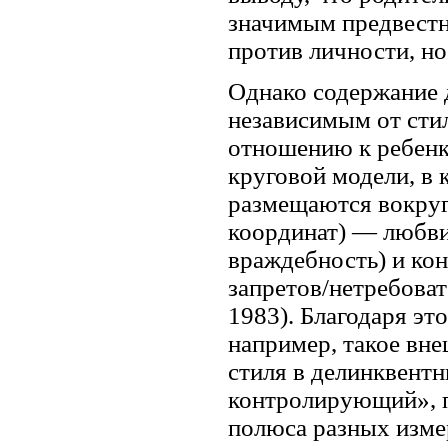
значимым предвест
против личности, но
Однако содержание 
независимым от сти
отношению к ребенк
круговой модели, в
размещаются вокруг
координат) — любви
враждебность) и ко
запретов/нетребоват
1983). Благодаря эт
например, такое вн
стиля в делинквентн
контролирующий», п
полюса разных изме