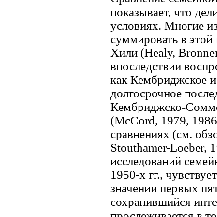
показывает, что дел
условиях. Многие из
суммировать в этой
Хили (Healy, Bronner
впоследствии воспр
как Кембриджское ис
долгосрочное после
Кембриджско-Сомме
(McCord, 1979, 1986
сравнениях (см. обзо
Stouthamer-Loeber, 1
исследований семей
1950-х гг., чувству
значении первых пят
сохранившийся инте
прослеживается в те