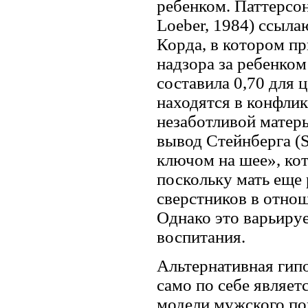
ребенком. Паттерсон
Loeber, 1984) ссыла
Корда, в котором п
надзора за ребенком
составила 0,70 для ц
находятся в конфлик
незаботливой матер
вывод Стейнберга (S
ключом на шее», ко
поскольку мать еще 
сверстников в отно
Однако это варьируе
воспитания.
Альтернативная гипо
само по себе являет
модели мужского по