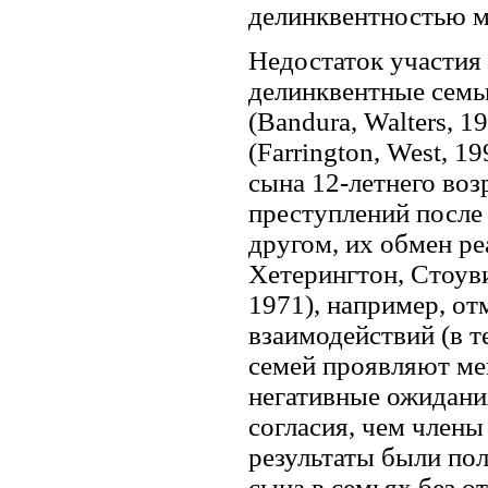
делинквентностью м
Недостаток участия 
делинквентные семь
(Bandura, Walters, 1
(Farrington, West, 1
сына 12-летнего во
преступлений после 
другом, их обмен ре
Хетерингтон, Стоуви
1971), например, от
взаимодействий (в 
семей проявляют ме
негативные ожидани
согласия, чем член
результаты были по
сына в семьях без о