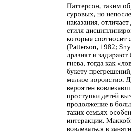
Паттерсон, таким об
суровых, но непосле
наказания, отличает
стиля дисциплиниро
которые соотносит 
(Patterson, 1982; Sn
дразнят и задирают
гнева, тогда как «л
букету прегрешений
мелкое воровство. 
вероятен вовлекаю
проступки детей вы
продолжение в боль
таких семьях особе
интеракции. Маккоб
вовлекаться в занят