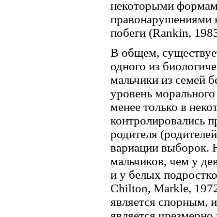
некоторыми формами
правонарушениями н
побеги (Rankin, 1983
В общем, существует
одного из биологиче
мальчики из семей б
уровень морального 
менее только в неко
контролировались п
родителя (родителей
вариации выборок. Н
мальчиков, чем у де
и у белых подростко
Chilton, Markle, 197
является спорным, 
является чрезмерно