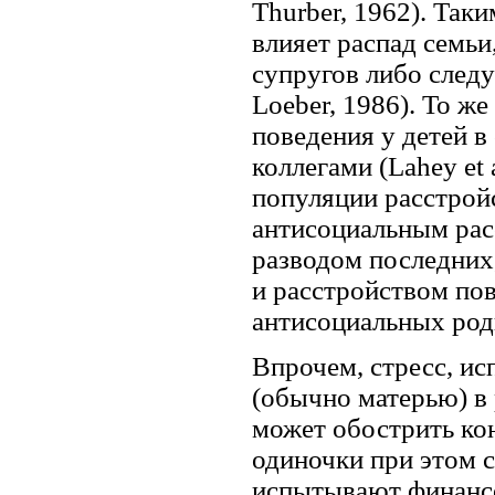
Thurber, 1962). Так
влияет распад семьи
супругов либо следуе
Loeber, 1986). To ж
поведения у детей в
коллегами (Lahey et 
популяции расстройс
антисоциальным расс
разводом последних,
и расстройством по
антисоциальных роди
Впрочем, стресс, и
(обычно матерью) в 
может обострить ко
одиночки при этом 
испытывают финансо