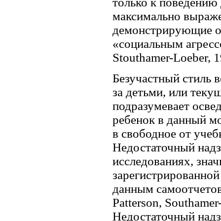
только к поведению 
максимально выраж
демонстрирующие об
«социальным агрессо
Stouthamer-Loeber, 1
Безучастный стиль 
за детьми, или теку
подразумевает oсвед
ребенок в данный мо
в свободное от учеб
Недостаточный надз
исследованиях, зна
зарегистрированной
данным самоотчетов 
Patterson, Southamer
Недостаточный надз