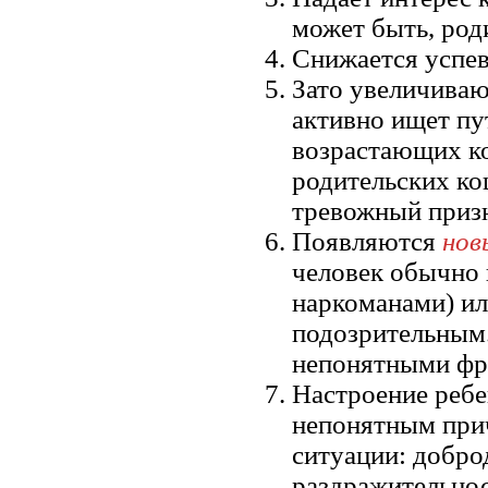
может быть, род
Снижается успев
Зато увеличиваю
активно ищет пу
возрастающих ко
родительских ко
тревожный призн
Появляются
нов
человек обычно 
наркоманами) ил
подозрительным.
непонятными фра
Настроение ребе
непонятным прич
ситуации: доброд
раздражительнос