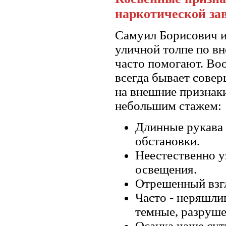
наркотической за
Самуил Борисович и
уличной толпе по
вн
часто помогают. Во
всегда бывает сове
на внешние признаки
небольшим стажем:
Длинные рукава 
обстановки.
Неестественно у
освещения.
Отрешенный взгл
Часто - неряшли
темные, разруше
Осанка чаще суту