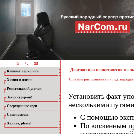
Диагностика наркотического оп
Кабинет нарколога
Способы распознавания и подтвержден
Химия и жизнь
Родительский уголок
Установить факт уп
Закон сур-р-ов!
несколькими путями
Сверхценные идеи
Самопомощь
С помощью экспр
Халява, please!
По косвенным п
и наркотической