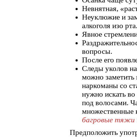
Невнятная, «рас
Неуклюжие и зам
алкоголя изо рта
Явное стремлени
Раздражительност
вопросы.
После его появл
Следы уколов на
можно заметить 
наркоманы со ст
нужно искать во 
под волосами. Ч
множественные к
багровые тяжи
Предположить употр