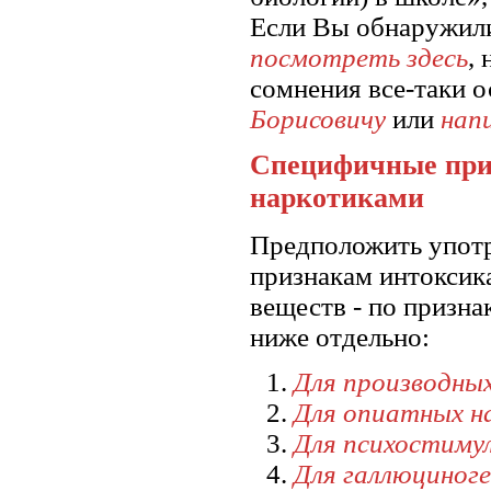
Если Вы обнаружили 
посмотреть здесь
,
сомнения все-таки о
Борисовичу
или
нап
Специфичные при
наркотиками
Предположить употр
признакам интоксика
веществ - по призна
ниже отдельно:
Для производных
Для опиатных н
Для психостиму
Для галлюциноге