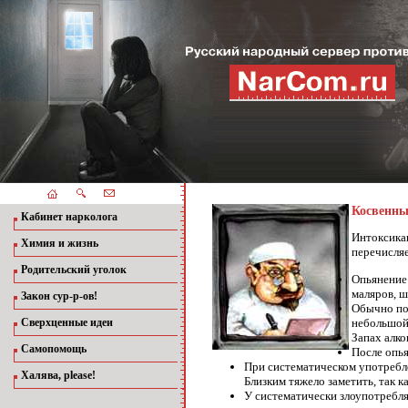
Косвенны
Кабинет нарколога
Интоксик
Химия и жизнь
перечисляе
Родительский уголок
Опьянение 
маляров, ш
Закон сур-р-ов!
Обычно под
небольшо
Сверхценные идеи
Запах алко
Самопомощь
После опья
При систематическом употребл
Халява, please!
Близким тяжело заметить, так к
У систематически злоупотребля