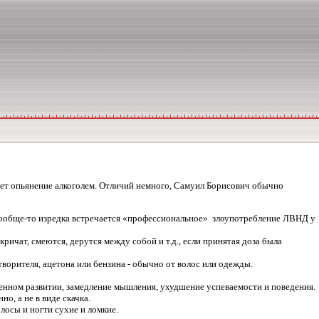
т опьянение алкоголем. Отличий немного, Самуил Борисович обычно
 (Вообще-то изредка встречается «профессиональное» злоупотребление ЛВНД у
чат, смеются, дерутся между собой и т.д., если принятая доза была
творителя, ацетона или бензина - обычно от волос или одежды.
енном развитии, замедление мышления, ухудшение успеваемости и поведения.
но, а не в виде скачка.
лосы и ногти сухие и ломкие.