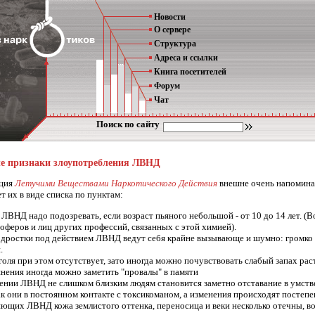
Новости
О сервере
Структура
Адреса и ссылки
Книга посетителей
Форум
Чат
Поиск по сайту
е признаки злоупотребления ЛВНД
ация
Летучими Веществами Наркотического Действия
внешне очень напоминае
т их в виде списка по пунктам:
ЛВНД надо подозревать, если возраст пьяного небольшой - от 10 до 14 лет.
оферов и лиц других профессий, связанных с этой химией).
ростки под действием ЛВНД ведут себя крайне вызывающе и шумно: громко кри
й.
голя при этом отсутствует, зато иногда можно почувствовать слабый запах рас
нения иногда можно заметить "провалы" в памяти
ении ЛВНД не слишком близким людям становится заметно отставание в умств
ак они в постоянном контакте с токсикоманом, а изменения происходят постепен
ющих ЛВНД кожа землистого оттенка, переносица и веки несколько отечны, во