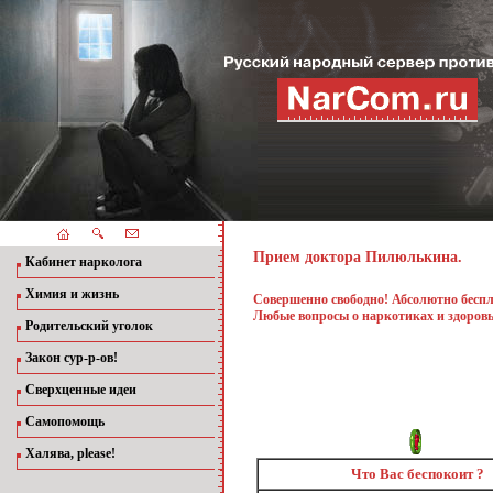
Прием доктора Пилюлькина.
Кабинет нарколога
Химия и жизнь
Совершенно свободно! Абсолютно бесп
Любые вопросы о наркотиках и здоровь
Родительский уголок
Закон сур-р-ов!
Сверхценные идеи
Самопомощь
Халява, please!
Что Вас беспокоит ?