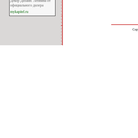
Декор Дизайн. Лепнина от
официального дилера
mykapitel.ru
Cop