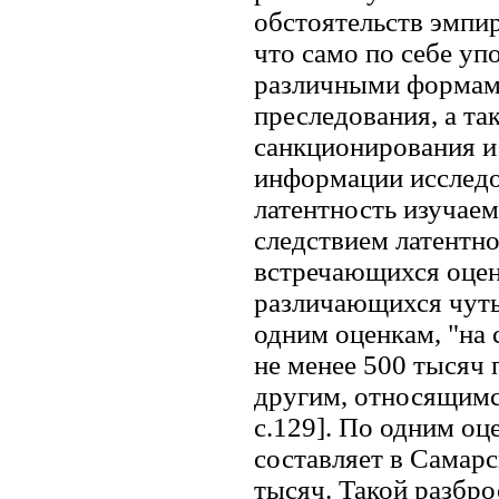
обстоятельств эмпир
что само по себе уп
различными формами
преследования, а т
санкционирования и
информации исследо
латентность изучаемо
следствием латентн
встречающихся оцен
различающихся чуть 
одним оценкам, "на
не менее 500 тысяч п
другим, относящимся
с.129]. По одним о
составляет в Самарс
тысяч. Такой разбро