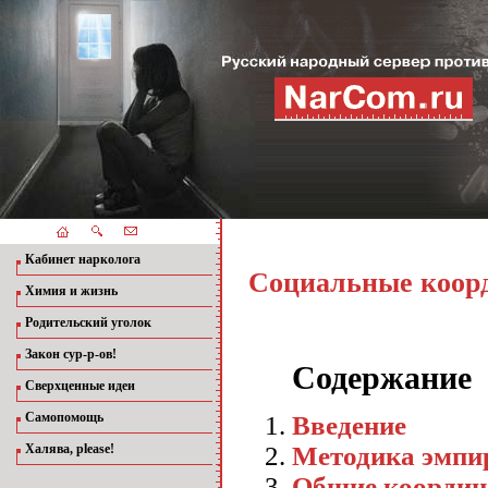
Кабинет нарколога
Социальные коор
Химия и жизнь
Родительский уголок
Закон сур-р-ов!
Содержание
Сверхценные идеи
Самопомощь
Введение
Методика эмпир
Халява, please!
Общие координ