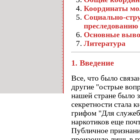
Координаты мо
Социально-стр
преследованию 
Основные выв
Литература
1.
Введение
Все, что было связа
другие "острые вопр
нашей стране было з
секретности стала к
грифом "Для служебн
наркотиков еще почт
Публичное признани
произошло лишь в г