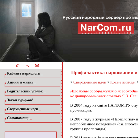
Профилактика наркомании 
_
Кабинет нарколога
_
>
Сверхценные идеи
>
Косые взгляды
Химия и жизнь
_
Изложены соображения о наеобходимо
Родительский уголок
не цитировавшуюся статью С.Э. Сели
_
Закон сур-р-ов!
В 2004 году на сайте НАРКОМ.РУ опуб
_
Сверхценные идеи
публикаций.
_
Самопомощь
В 2007 году в журнале «Наркология» 
непроблемное поведение» (
см.
вложе
группы пропаганды).
В 2011 году на факультете журналист