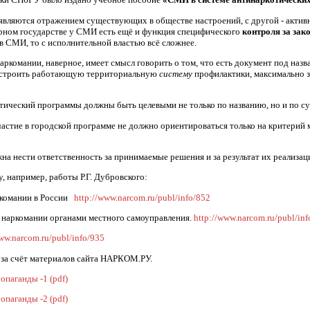
 являются отражением существующих в обществе настроений, с другой - акти
рном государстве у СМИ есть ещё и функция специфического
контроля за зак
 СМИ, то с исполнительной властью всё сложнее.
аркомании, наверное, имеет смысл говорить о том, что есть документ под наз
выстроить работающую территориальную
систему
профилактики, максимально
тический программы должны быть целевыми не только по названию, но и по су
частие в городской программе не должно ориентироваться только на критерий м
на нести ответственность за принимаемые решения и за результат их реализаци
, например, работы Р.Г. Дубровского:
комании в России
http://www.narcom.ru/publ/info/852
 наркомании органами местного самоуправления.
http://www.narcom.ru/publ/in
www.narcom.ru/publ/info/935
за счёт материалов сайта НАРКОМ.РУ.
опаганды -1 (pdf)
опаганды -2 (pdf)