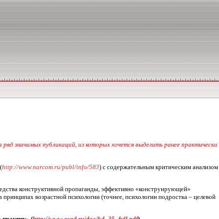
ряд значимых публикаций, из которых хочется выделить ранее практически
(
http://www.narcom.ru/publ/info/583
) с содержательным критическим анализом
 средства конструктивной пропаганды, эффективно «конструирующей»
а принципах возрастной психологии (точнее, психологии подростка – целевой
 практик» (
http://www.ecad.ru/doc/kd_35_full.pdf
).