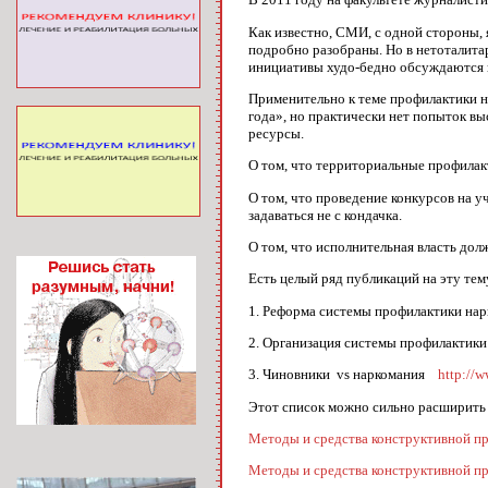
Как известно, СМИ, с одной стороны,
подробно разобраны. Но в нетоталита
инициативы худо-бедно обсуждаются в
Применительно к теме профилактики н
года», но практически нет попыток 
ресурсы.
О том, что территориальные профилак
О том, что проведение конкурсов на у
задаваться не с кондачка.
О том, что исполнительная власть долж
Есть целый ряд публикаций на эту тему
1. Реформа системы профилактики нар
2. Организация системы профилактики
3. Чиновники vs наркомания
http://
Этот список можно сильно расширить 
Методы и средства конструктивной пр
Методы и средства конструктивной пр