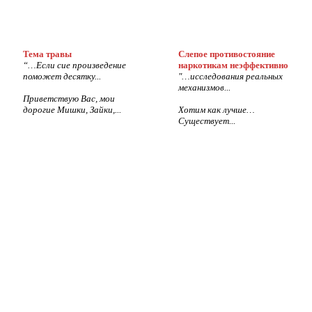
Тема травы
Слепое противостояние
“…Если сие произведение
наркотикам неэффективно
поможет десятку...
"…исследования реальных
механизмов...
Приветствую Вас, мои
дорогие Мишки, Зайки,...
Хотим как лучше…
Существует...