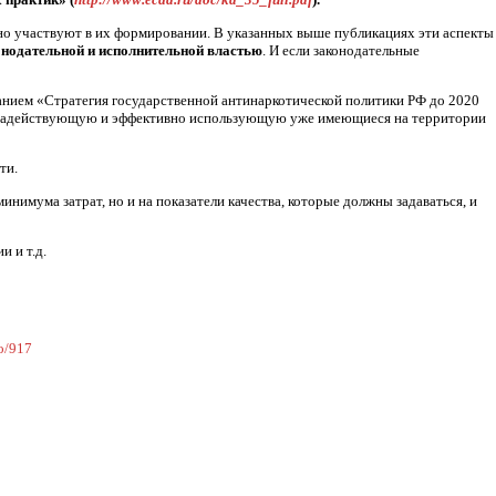
вно участвуют в их формировании. В указанных выше публикациях эти аспекты
онодательной и исполнительной властью
. И если законодательные
ванием «Стратегия государственной антинаркотической политики РФ до 2020
 задействующую и эффективно использующую уже имеющиеся на территории
ти.
инимума затрат, но и на показатели качества, которые должны задаваться, и
и и т.д.
fo/917