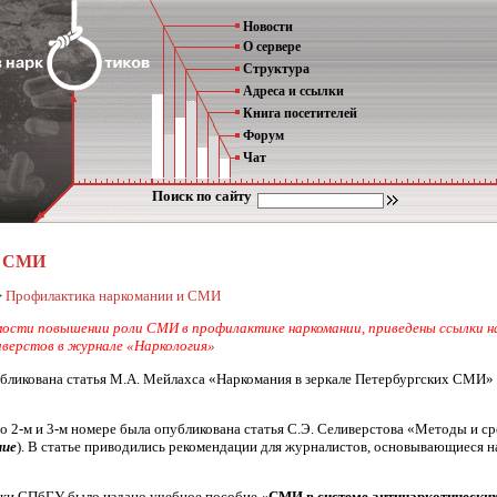
Новости
О сервере
Структура
Адреса и ссылки
Книга посетителей
Форум
Чат
Поиск по сайту
и СМИ
>
Профилактика наркомании и СМИ
сти повышении роли СМИ в профилактике наркомании, приведены ссылки на 
верстов в журнале «Наркология»
ликована статья М.А. Мейлахса «Наркомания в зеркале Петербургских СМИ» 
во 2-м и 3-м номере была опубликована статья С.Э. Селиверстова «Методы и
ние
). В статье приводились рекомендации для журналистов, основывающиеся н
ики СПбГУ было издано учебное пособие
«СМИ в системе антинаркотических