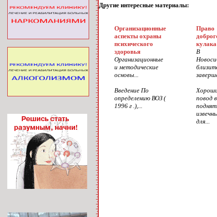
Другие интересные материалы:
Организационные
Право
аспекты охраны
доброг
психического
кулака
здоровья
В
Организационные
Новоси
и методические
близит
основы...
заверше
Введение По
Хорош
определению ВОЗ (
повод 
1996 г .),...
поднят
извечн
для...