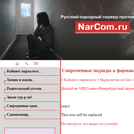
Современные подходы к фармак
_
Кабинет нарколога
_
>
Кабинет нарколога
>
Наркология on-line
Химия и жизнь
_
Доклад на VIII Санкт-Петербургской науч
Родительский уголок
_
Закон сур-р-ов!
_
текст
Сверхценные идеи
_
Самопомощь
This text will be replaced
Посмотреть это видео на yuotube