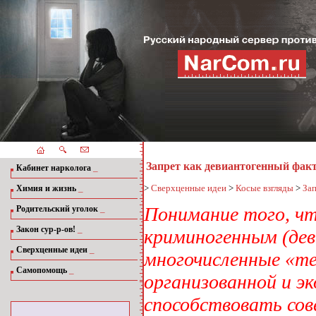
Запрет как девиантогенный фак
_
Кабинет нарколога
_
>
Сверхценные идеи
>
Косые взгляды
>
Зап
Химия и жизнь
_
Понимание того, ч
Родительский уголок
_
Закон сур-р-ов!
криминогенным (де
_
Сверхценные идеи
многочисленные «те
_
Самопомощь
организованной и эк
способствовать сов