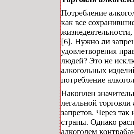
Потребление алкого
как все сохранивши
жизнедеятельности,
[6]. Нужно ли запр
удовлетворения нра
людей? Это не искл
алкогольных изделий
потребление алкоголя
Накоплен значитель
легальной торговли
запретов. Через та
страны. Однако рас
алкоголем контраба