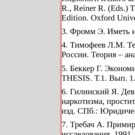
R., Reiner R. (Eds.)
Edition. Oxford Unive
3. Фромм Э. Иметь и
4. Тимофеев Л.М. Т
России. Теория – ан
5. Беккер Г. Эконом
THESIS. Т.1. Вып. 1.
6. Гилинский Я. Де
наркотизма, простит
изд. СПб.: Юридичес
7. Требач А. Примир
исследования. 1991.