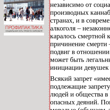
независимо от соци
производных каннаб
странах, и в соврем
алкоголя – незаконн
каралось смертной 
причинение смерти –
подвиг в отношении
может быть легальны
инициации девушек 
Всякий запрет «имее
подлежащие запрету
людей и общества в 
опасных деяний. Пок
моралью (обычаем, 