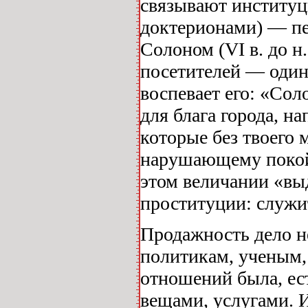
связывают институц
доктерионами) — п
Солоном (VI в. до н
посетителей — один
воспевает его: «Сол
для блага города, 
которые без твоего
нарушающему покой
этом величании «вы
проституции: служи
Продажность дело н
политикам, ученым,
отношений была, ест
вещами, услугами. И