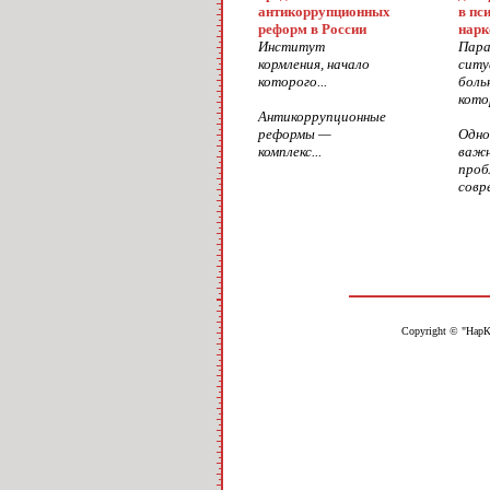
антикоррупционных
в пс
реформ в России
нарк
Институт
Пара
кормления, начало
ситу
которого...
боль
кото
Антикоррупционные
реформы —
Одно
комплекс...
важ
проб
совре
Copyright © "НарК