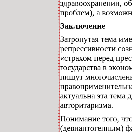
здравоохранении, о
проблем), а возмож
Заключение
Затронутая тема им
репрессивности созн
«страхом перед пре
государства в эконо
пишут многочисленн
правоприменительна
актуальна эта тема 
авторитаризма.
Понимание того, чт
(девиантогенным) ф