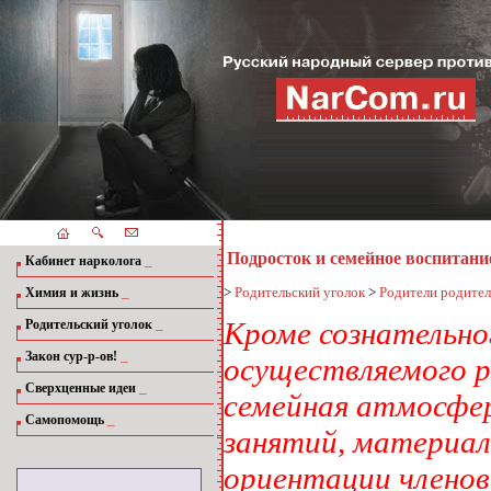
Подросток и семейное воспитани
_
Кабинет нарколога
_
>
Родительский уголок
>
Родители родите
Химия и жизнь
_
Кроме сознательно
Родительский уголок
_
Закон сур-р-ов!
осуществляемого р
_
Сверхценные идеи
семейная атмосфер
_
Самопомощь
занятий, материал
ориентации членов