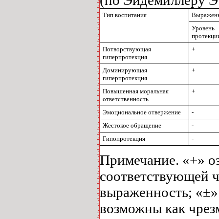
Тип воспитания
Выраженн
Уровень
протекци
Потворствующая
+
гиперпротекция
Доминирующая
+
гиперпротекция
Повышенная моральная
+
ответственность
Эмоциональное отвержение
-
Жестокое обращение
-
Гипопротекция
-
Примечание. «+» о
соответствующей ч
выраженность; «±» 
возможны как чрезм