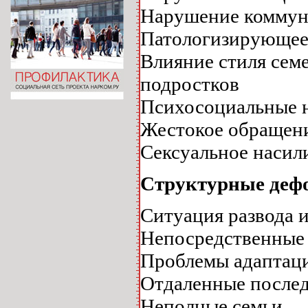
Нарушение коммун
Патологизирующее
Влияние стиля сем
подростков
Психосоциальные н
Жестокое обращени
Сексуальное насили
Структурные дефо
Ситуация развода и
Непосредственные 
Проблемы адаптаци
Отдаленные послед
Неполные семьи