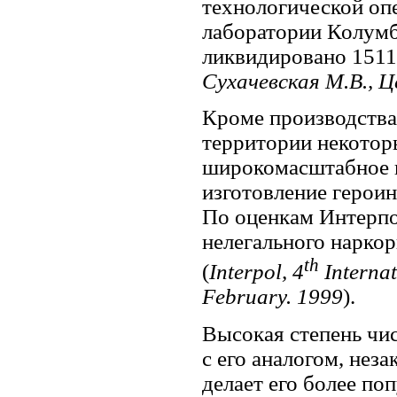
технологической оп
лаборатории Колумби
ликвидировано 1511
Сухачевская М.В., Ц
Кроме производства 
территории некотор
широкомасштабное к
изготовление героин
По оценкам Интерпо
нелегального наркор
th
(
Interpol, 4
Interna
February. 1999
).
Высокая степень чи
с его аналогом, нез
делает его более п