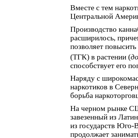
Вместе с тем наркот
Центральной Америк
Производство каннаб
расширилось, приче
позволяет повысить
(ТГК) в растении (
до
способствует его по
Наряду с широкомас
наркотиков в Север
борьба наркоторговц
На черном рынке СШ
завезенный из Лати
из государств Юго-В
продолжает занима