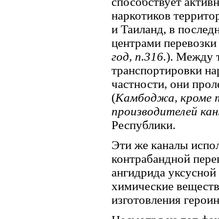
способствует актив
наркотиков территор
и Таиланд, в после
центрами перевозки 
год, п.316.
). Между
транспортировки нар
частности, они про
(
Камбоджа, кроме т
производителей кан
Республики.
Эти же каналы испо
контрабандной перев
ангидрида уксусной 
химические веществ
изготовления героин