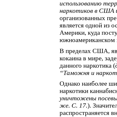
использованию терр
наркотиков в США 
организованных пре
является одной из о
Америки, куда посту
южноамериканском и
В пределах США, я
кокаина в мире, за
данного наркотика (
“Таможня и наркоти
Однако наиболее ш
наркотики каннабис
уничтожены посевы 
же. С. 17.
). Значит
распространяется в