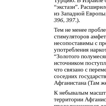
Турцию. В Израиле 
“экстази”. Расширил
из Западной Европы,
396, 397
.).
Тем не менее пробл
стимуляторов амфет
несопоставимы с про
употребления нарко
“Золотого полумесяц
источником поступл
что связано с перем
соседних государств
Афганистана (Там же,
К небывалым масшта
территории Афганис
продолжающиеся до 