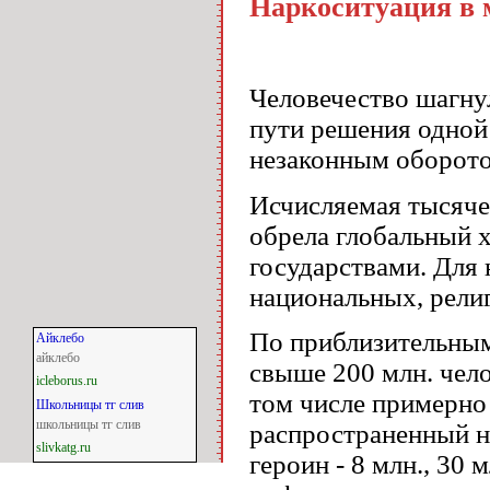
Наркоситуация в 
Человечество шагну
пути решения одной
незаконным оборото
Исчисляемая тысяче
обрела глобальный х
государствами. Для 
национальных, рели
По приблизительным
Айклебо
айклебо
свыше 200 млн. чел
icleborus.ru
том числе примерно 
Школьницы тг слив
школьницы тг слив
распространенный на
slivkatg.ru
героин - 8 млн., 30