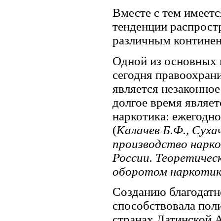
Вместе с тем имеет
тенденции распрост
различным континен
Одной из основных 
сегодня правоохран
является незаконное
долгое время являет
наркотика: ежегодно
(
Калачев Б.Ф., Суха
производство нарк
России. Теоретичес
оборотом наркотико
Созданию благодатн
способствовала пол
странах Латинской 