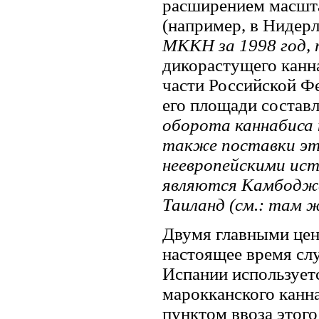
расширением масшта
(например, в Нидер
МККН за 1998 год, 
дикорастущего канна
части Российской Фе
его площади составл
оборота каннабиса
также поставки это
неевропейскими ист
являются Камбоджа
Таиланд (см.: там же
Двумя главными цен
настоящее время сл
Испании используетс
марокканского канн
пунктом ввоза этого