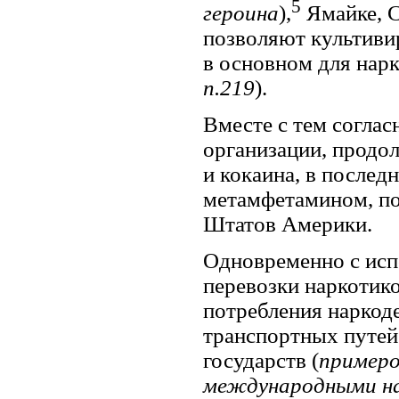
5
героина
),
Ямайке, С
позволяют культиви
в основном для нар
п.219
).
Вместе с тем согла
организации, продо
и кокаина, в послед
метамфетамином, по
Штатов Америки.
Одновременно с исп
перевозки наркотико
потребления наркод
транспортных путей
государств (
примеро
международными на