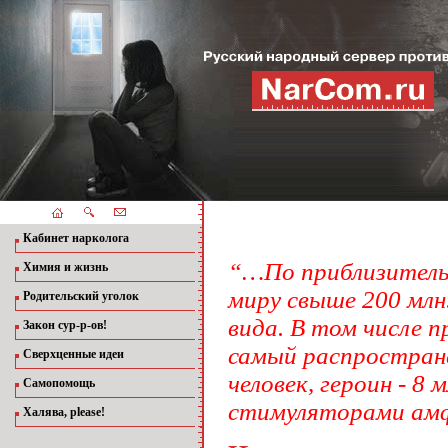
Кабинет нарколога
“…По приблизительн
Химия и жизнь
миру свыше 200 млн
Родительский уголок
вида. В том числе п
Закон сур-р-ов!
самый распростране
Сверхценные идеи
человек, героин - 8 
Самопомощь
стимуляторами ам
Халява, please!