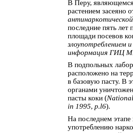
В Перу, являющемся
растением засеяно от
антинаркотической
последние пять лет п
площади посевов ко
злоупотреблением и
информация ГИЦ МВД
В подпольных лабор
расположено на тер
в базовую пасту. В 
органами уничтожен
пасты коки (
National 
in 1995, p.l6
).
На последнем этапе 
употреблению наркот