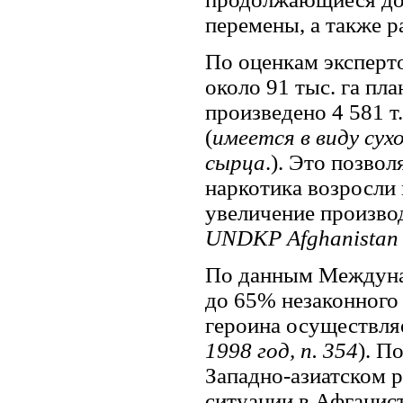
перемены, а также р
По оценкам эксперто
около 91 тыс. га пл
произведено 4 581 т.
(
имеется в виду сух
сырца
.). Это позво
наркотика возросли 
увеличение производ
UNDKP Afghanistan
По данным Междунар
до 65% незаконного 
героина осуществля
1998 год, п. 354
). П
Западно-азиатском р
ситуации в Афганист