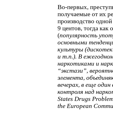
Во-первых, преступ
получаемые от их ре
производство одной 
9 центов, тогда как 
(
популярность упот
основными тенденц
культуры (дискотек
и т.п.). В ежегодн
наркотиками и нарк
“экстази”, вероятн
элемента, объедин
вечерах, в еще один
контроля над наркот
States Drugs Problem
the European Communi