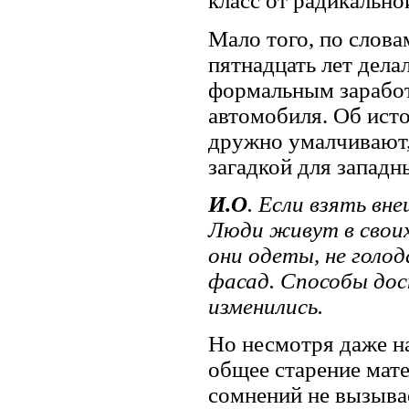
класс от радикально
Мало того, по слова
пятнадцать лет дела
формальным заработ
автомобиля. Об ист
дружно умалчивают, 
загадкой для западн
И.О
. Если взять вн
Люди живут в своих
они одеты, не голо
фасад. Способы дос
изменились.
Но несмотря даже н
общее старение мат
сомнений не вызывае