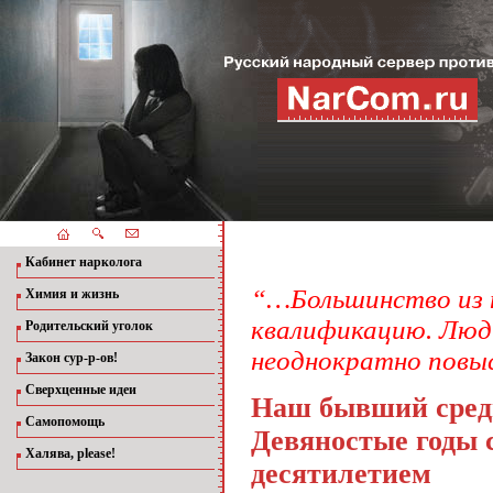
Кабинет нарколога
“…Большинство из н
Химия и жизнь
квалификацию. Люди 
Родительский уголок
неоднократно повы
Закон сур-р-ов!
Сверхценные идеи
Наш бывший сред
Самопомощь
Девяностые годы 
Халява, please!
десятилетием