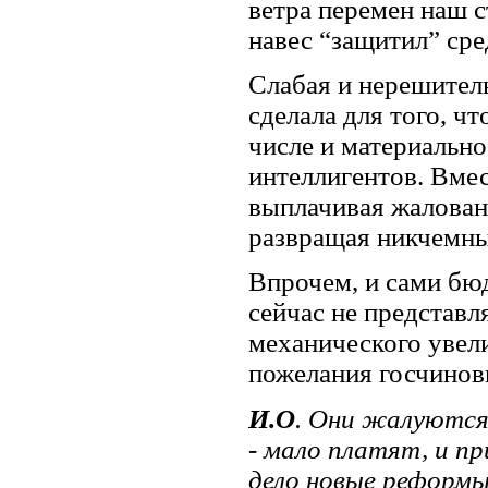
ветра перемен наш с
навес “защитил” сре
Слабая и нерешитель
сделала для того, чт
числе и материальн
интеллигентов. Вмес
выплачивая жаловань
развращая никчемны
Впрочем, и сами бюд
сейчас не представл
механического увели
пожелания госчинов
И.О
. Они жалуются
- мало платят, и п
дело новые реформы