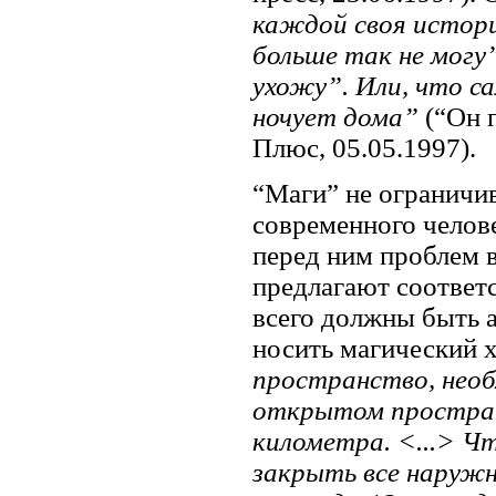
каждой своя история
больше так не могу”
ухожу”. Или, что с
ночует дома”
(“Он п
Плюс, 05.05.1997).
“Маги” не ограничи
современного челов
перед ним проблем 
предлагают соответ
всего должны быть а
носить магический 
пространство, необ
открытом пространс
километра. <...> Ч
закрыть все наружн