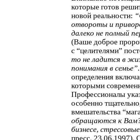
которые готов реши
новой реальности:
“
отвороты и привор
далеко не полный п
(Ваше доброе пророче
с “целителями” пос
то не ладится в жи
понимания в семье”
определения включа
которыми современн
Профессионалы указ
особенно тщательно
вмешательства “мага
обращаются к Вам
бизнесе, стрессовы
пресс, 23.06.1997)