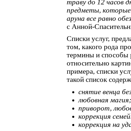
траву до 12 часов д
предметы, которые 
аруна все равно об
с Анной-Спасительн
Списки услуг, предл
том, какого рода п
термины и способы 
относительно картин
примера, списки ус
такой список содер
снятие венца бе
любовная магия
приворот, любо
коррекция семе
коррекция на уда