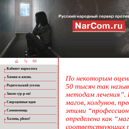
Кабинет нарколога
По некоторым оценк
Химия и жизнь
50 тысяч так назы
Родительский уголок
методам лечения”. 
Закон сур-р-ов!
магов, колдунов, пр
Сверхценные идеи
этими “профессион
Самопомощь
определена как “маг
Халява, please!
соответствующих т