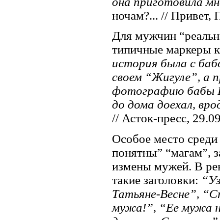
она приготовила мн
ночам?... // Привет, 
Для мужчин “реальн
типичные маркеры к
история была с баб
своем “Жигуле”, а п
фотографию бабы Ню
до дома доехал, вр
// Асток-пресс, 29.0
Особое место среди 
понятны” “магам”, 
измены мужей. В ре
такие заголовки:
“Уз
Татьяне-Весне”, “Сп
мужа!”, “Ее мужа н