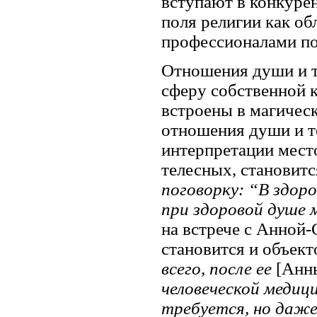
вступают в конкуре
поля религии как об
профессионалами п
Отношения души и т
сферу собственной 
встроены в магичес
отношения души и те
интерпретации место
телесных, становитс
поговорку: “В здоро
при здоровой душе
на встрече с Анной-
становится и объек
всего, после ее
[Анн
человеческой медиц
требуется, но даже 