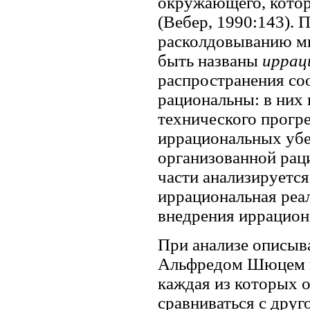
окружающего, котор
(Вебер, 1990:143).
расколдовыванию ми
быть названы
иррац
распространения со
рациональны: в них
технического прогре
иррациональных убеж
организованной раци
части анализируетс
иррациональная реа
внедрения иррацион
При анализе описыва
Альфредом Шюцем по
каждая из которых 
сравниваться с друг