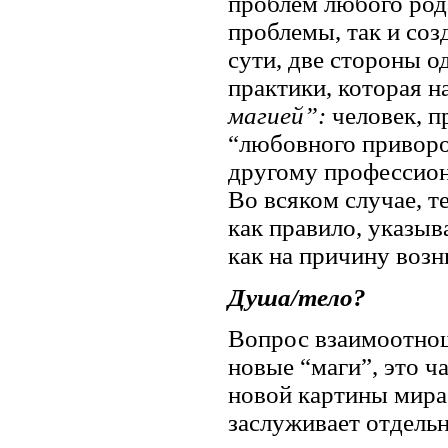
проблем любого рода
проблемы, так и соз
сути, две стороны о
практики, которая 
магией”:
человек, 
“любовного приворо
другому профессион
Во всяком случае, т
как правило, указыв
как на причину воз
Душа/тело?
Вопрос взаимоотнош
новые “маги”, это ч
новой картины мира
заслуживает отдельн