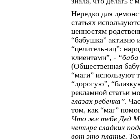
знала, что делать с м
Нередко для демонс
статьях используютс
ценностям родствен
“бабушка” активно и
“целительниц”: нар
клиентами”, -
“баб
(Общественная бабуш
“маги” используют т
“дорогую”, “близку
рекламной статьи мо
глазах ребенка”.
Час
том, как “маг” помо
Что же тебе Дед Мо
четыре сладких под
вот это платье. То