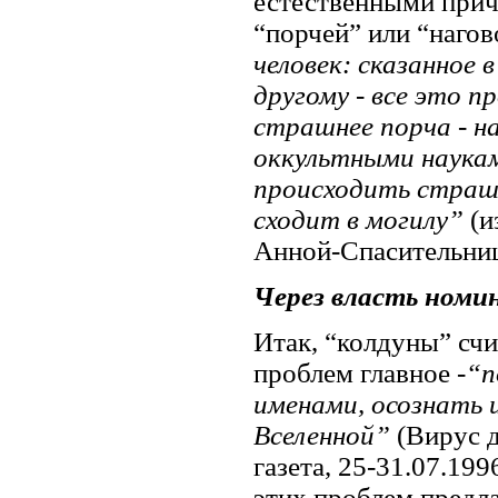
естественными причи
“порчей” или “наго
человек: сказанное 
другому - все это п
страшнее порча - на
оккультными наукам
происходить страшн
сходит в могилу”
(и
Анной-Спасительниц
Через власть номи
Итак, “колдуны” сч
проблем главное -
“п
именами, осознать 
Вселенной”
(Вирус 
газета, 25-31.07.19
этих проблем предл