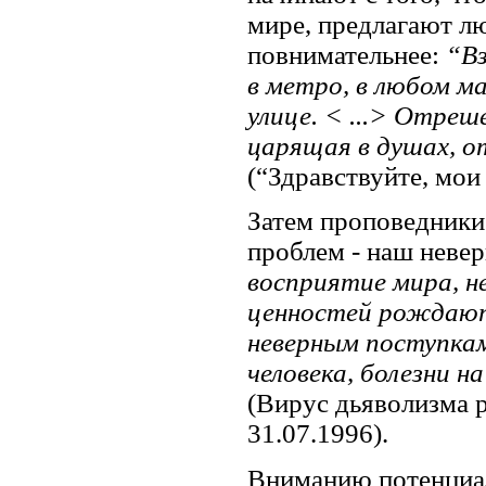
мире, предлагают л
повнимательнее:
“Вз
в метро, в любом ма
улице. < ...> Отре
царящая в душах, о
(“Здравствуйте, мои 
Затем проповедники
проблем - наш невер
восприятие мира, н
ценностей рождают
неверным поступка
человека, болезни н
(Вирус дьяволизма р
31.07.1996).
Вниманию потенциал