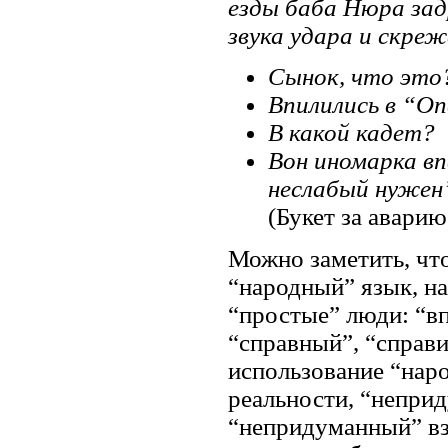
езды баба Нюра зад
звука удара и скре
Сынок, что это
Впилились в “Оп
В какой кадет?
Вон иномарка вп
неслабый нужен
(Букет за аварию
Можно заметить, что
“народный” язык, на
“простые” люди: “вп
“справный”, “справи
использование “наро
реальности, “непри
“непридуманный” вз