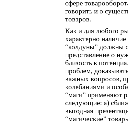
сфере товарооборота
говорить и о сущест
товаров.
Как и для любого ры
характерно наличие
“колдуны” должны с
представление о ну
близость к потенци
проблем, доказыват
важных вопросов, пр
колебаниями и особе
“маги” применяют р
следующие: а) сближ
выгодная презентаци
“магические” товары