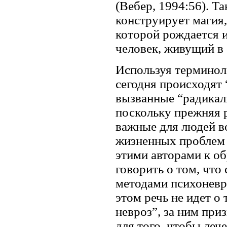
(Вебер, 1994:56). Т
конструирует магия,
которой рождается 
человек, живущий в
Используя терминоло
сегодня происходят 
вызванные “радикал
поскольку прежняя р
важные для людей в
жизненных проблем (
этими авторами к о
говорить о том, что
методами психоневр
этом речь не идет о
невроз”, за ним при
для того, чтобы ле