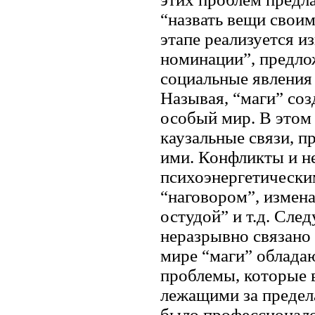
“назвать вещи своим
этапе реализуется и
номинации”, предлож
социальные явления 
Называя, “маги” со
особый мир. В этом 
каузальные связи, пр
ими. Конфликты и н
психоэнергетическим
“наговором”, измен
остудой” и т.д. Сле
неразрывно связано
мире “маги” облад
проблемы, которые 
лежащими за предел
было профессионал