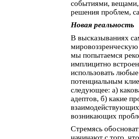
событиями, вещами,
решения проблем, с
Новая реальность
В высказываниях са
мировоззренческую 
мы попытаемся реко
имплицитно встроен
использовать любые
потенциальным клиен
следующее: а) каков
адептов, б) какие п
взаимодействующих 
возникающих пробле
Стремясь обосноват
начинают с того, ч