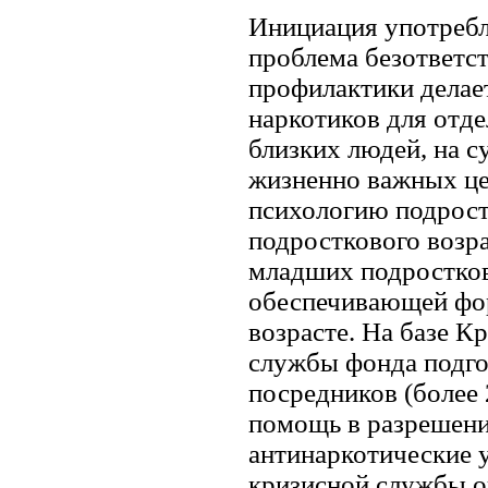
Инициация употребл
проблема безответс
профилактики делае
наркотиков для отде
близких людей, на с
жизненно важных цел
психологию подрост
подросткового возр
младших подростков
обеспечивающей фор
возрасте. На базе К
службы фонда подго
посредников (более
помощь в разрешен
антинаркотические у
кризисной службы 