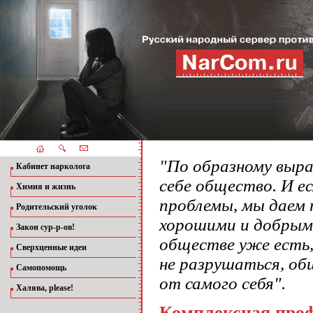
"По образному выра
Кабинет нарколога
себе общество. И е
Химия и жизнь
проблемы, мы даем
Родительский уголок
хорошими и добрыми
Закон сур-р-ов!
обществе уже есть,
Сверхценные идеи
не разрушаться, о
Самопомощь
от самого себя".
Халява, please!
Комплексная про