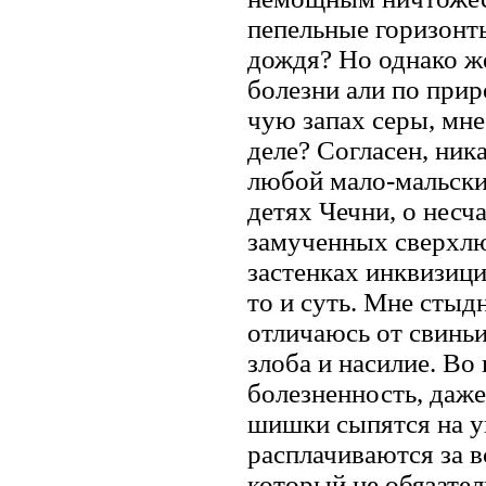
пепельные горизонт
дождя? Но однако же
болезни али по прир
чую запах серы, мне 
деле? Согласен, ник
любой мало-мальски
детях Чечни, о нес
замученных сверхлю
застенках инквизици
то и суть. Мне стыд
отличаюсь от свиньи
злоба и насилие. Во
болезненность, даже
шишки сыпятся на 
расплачиваются за в
который не обязател