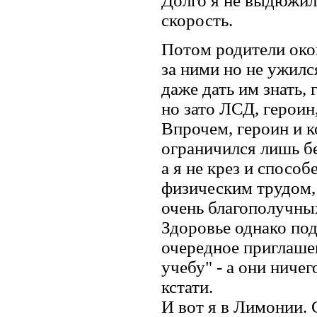
Долго я не выдюжил
скорость.
Потом родители око
за ними но не ужилс
даже дать им знать,
но зато ЛСД, героин
Впрочем, героин и к
ограничился лишь бе
а я не крез и спосо
физическим трудом, 
очень благополучных
Здоровье однако под
очередное приглашен
учебу" - а они ниче
кстати.
И вот я в Лимонии. 