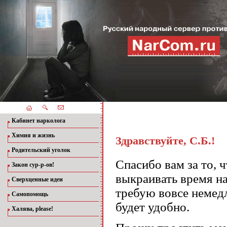
Кабинет нарколога
Химия и жизнь
Здравствуйте, С.Б.!
Родительский уголок
Спасибо вам за то, 
Закон сур-р-ов!
выкраивать время на
Сверхценные идеи
требую вовсе немедл
Самопомощь
будет удобно.
Халява, please!