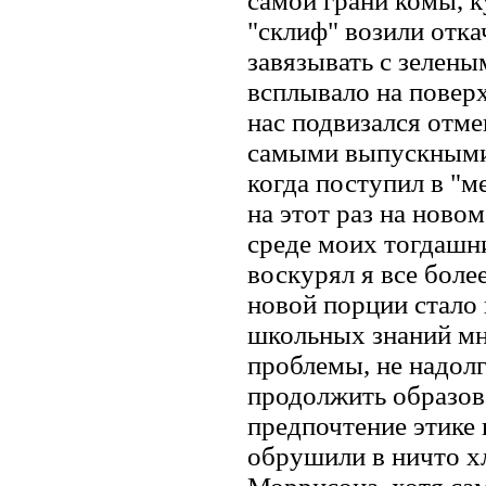
самой грани комы, к
"склиф" возили отка
завязывать с зелены
всплывало на поверх
нас подвизался отме
самыми выпускными.
когда поступил в "м
на этот раз на ново
среде моих тогдашн
воскурял я все бол
новой порции стало 
школьных знаний мне
проблемы, не надолг
продолжить образова
предпочтение этике 
обрушили в ничто х