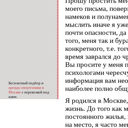
Прошу простить мен
моего письма, поверь
намеков и полунамек
мыслить иначе я уже
почти опасности, да
того, меня так и бу
конкретного, т.е. то
время заврался до ч
Вы просите у меня 
психологами чересчу
информация вам нео
Бесплатный подбор и
наиболее полно общ
аренда спецтехники в
Москве
с перевозкой под
ключ.
Я родился в Москве,
жизнь. До того как 
постоянного жилья, 
на место, я часто м