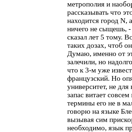
метрополия и наобор
рассказывать что эт
находится город N, 
ничего не сыщешь, 
сказал лет 5 тому. 
таких дозах, чтоб о
Думаю, именно от эт
залечили, но надолг
что к 3-м уже извес
французский. Но опя
университет, не для
запас витает совсем
термины его не в ма
говорю на языке Бле
вызывая сим прискор
необходимо, язык пр