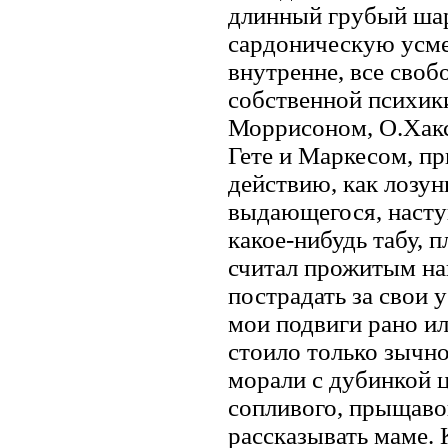
длинный грубый шар
сардоническую усме
внутренне, все сво
собственной психики
Моррисоном, О.Хакс
Гете и Маркесом, п
действию, как лозун
выдающегося, наступ
какое-нибудь табу, 
считал прожитым нап
пострадать за свои 
мои подвиги рано ил
стоило только зычн
морали с дубинкой ц
сопливого, прыщаво
рассказывать маме. 