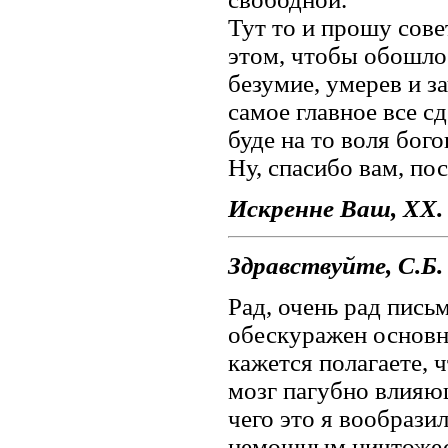
Тут то и прошу совет
этом, чтобы обошло
безумие, умерев и з
самое главное все с
буде на то воля бого
Ну, спасибо вам, по
Искренне Ваш, ХХ.
Здравствуйте, С.Б.
Рад, очень рад пись
обескуражен основн
кажется полагаете, ч
мозг пагубно влияющ
чего это я вообрази
немощным ничтожес