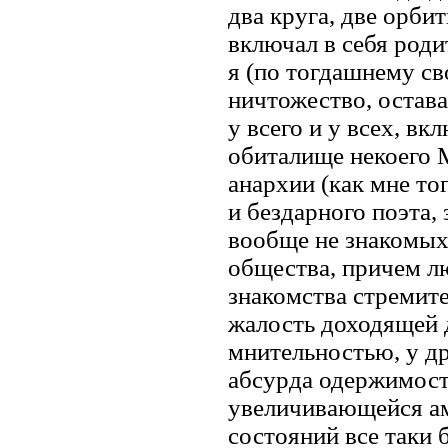
два круга, две орби
включал в себя роди
я (по тогдашнему св
ничтожество, остава
у всего и у всех, в
обиталище некоего 
анархии (как мне то
и бездарного поэта
вообще не знакомых
общества, причем лю
знакомства стремит
жалость доходящей 
мнительностью, у д
абсурда одержимост
увеличивающейся ам
состояний все таки 