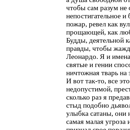
чтобы сам разум не 
непостигательное и 
пожар, ревел как ву
прощающей, как люб
Будды, деятельной к
правды, чтобы жажда
Леонардо. Я и имена
святые и гении спос
ничтожная тварь на 
И вот так-то, все эт
недопустимой, прест
сколько раз я преда
стыд подобно дьявол
улыбка сатаны, они 
самая малая угроза и
признал свое пораже