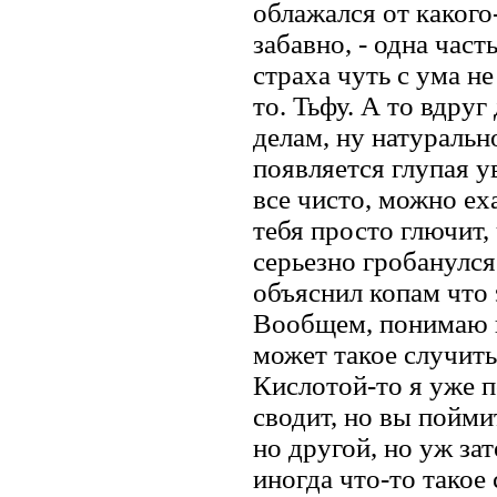
облажался от какого-
забавно, - одна част
страха чуть с ума н
то. Тьфу. А то вдруг
делам, ну натурально
появляется глупая у
все чисто, можно ех
тебя просто глючит, 
серьезно гробанулся
объяснил копам что 
Вообщем, понимаю ко
может такое случить
Кислотой-то я уже 
сводит, но вы поймит
но другой, но уж за
иногда что-то такое 