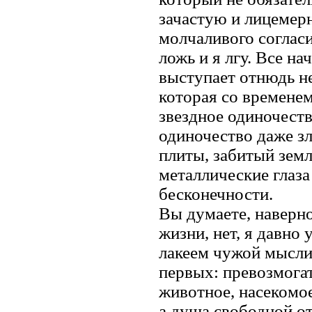
зачастую и лицемерн
молчаливого соглас
ложь и я лгу. Все на
выступает отнюдь н
которая со временем
звездное одиночеств
одиночество даже зл
плиты, забитый земл
металлические глаза
бесконечности.
Вы думаете, наверно
жизни, нет, я давно 
лакеем чужой мысли, 
первых: превозмогат
животное, насекомо
а душа свободной от