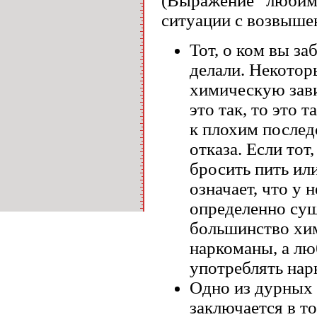
(Выражение “любимы
ситуации с возвыш
Тот, о ком вы за
делали. Некотор
химическую зави
это так, то это
к плохим после
отказа. Если тот
бросить пить или
означает, что у 
определенно сущ
большинство хи
наркоманы, а лю
употреблять нарк
Одно из дурных
заключается в т