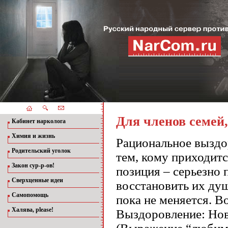
Для членов семей,
Кабинет нарколога
Химия и жизнь
Рациональное выздо
Родительский уголок
тем, кому приходит
Закон сур-р-ов!
позиция – серьезно 
Сверхценные идеи
восстановить их душ
Самопомощь
пока не меняется. В
Халява, please!
Выздоровление: Нов