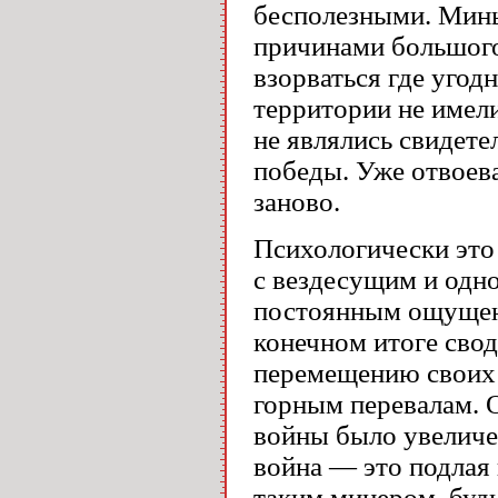
бесполезными. Мины
причинами большого
взорваться где угод
территории не имел
не являлись свидет
победы. Уже отвоев
заново.
Психологически это
с вездесущим и одн
постоянным ощущени
конечном итоге сво
перемещению своих 
горным перевалам.
войны было увеличе
война — это подлая 
таким минером, будь