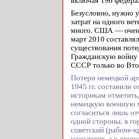
включая 196 федера
Безусловно, нужно у
затрат на одного ве
много. США — очень
март 2010 составляла
существования потер
Гражданскую войну X
СССР только во Вто
Потери немецкой ар
1945 гг. составили о
историкам отметить,
немецкую военную м
согласиться лишь о
одной стороны, в г
советский (рабоче-
идеология, а с друг