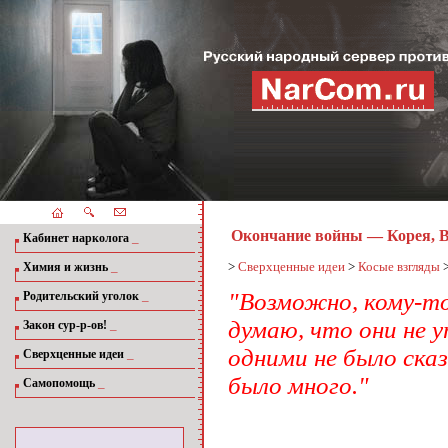
Окончание войны — Корея, В
_
Кабинет нарколога
_
>
Сверхценные идеи
>
Косые взгляды
Химия и жизнь
_
"Возможно, кому-то
Родительский уголок
думаю, что они не 
_
Закон сур-р-ов!
одними не было сказ
_
Сверхценные идеи
было много."
_
Самопомощь