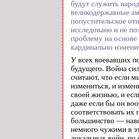
будут служить народ
великодержавные ам
попустительское от
исследовано и не по
проблему на основе
кардинально измени
У всех воевавших п
будущего. Война си
считают, что если м
измениться, и измен
своей жизнью, и есл
даже если бы он воо
соответствовать их 
большинство — навсе
немного чужими в эт
локальных войн, по