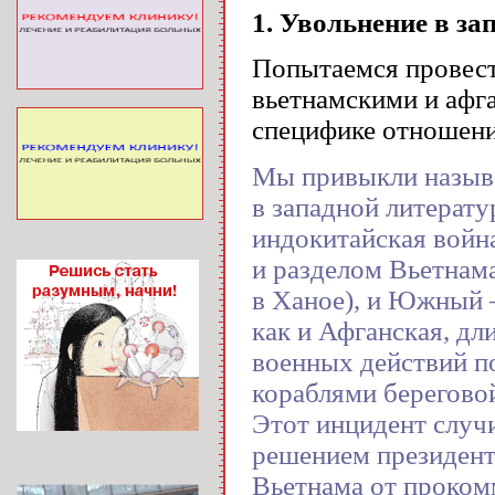
1. Увольнение в за
Попытаемся провест
вьетнамскими и афг
специфике отношени
Мы привыкли называ
в западной литерату
индокитайская войн
и разделом Вьетнама
в Ханое), и Южный —
как и Афганская, дл
военных действий п
кораблями берегово
Этот инцидент случи
решением президен
Вьетнама от проком