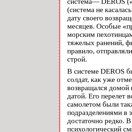
система— DEROS («д
(система не касалас
дату своего возвращ
месяцев. Особые «п
морским пехотинцам
тяжелых ранений, ф
правило, отправляли
строй.
В системе DEROS б
солдат, как уже отм
возвращался домой 
датой. Его перелет
самолетом были так
подразделениями в 
достаточно редко. В
психологический смы