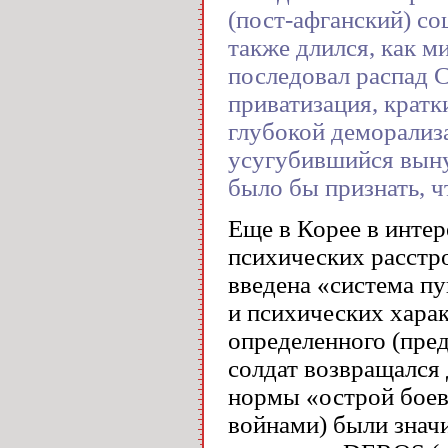
(пост-афганский) с
также длился, как м
последовал распад 
приватизация, крат
глубокой деморализ
усугубившийся вын
было бы признать, ч
Еще в Корее в инте
психических расстр
введена «система пу
и психических хара
определенного (пре
солдат возвращался
нормы «острой боев
войнами) были знач