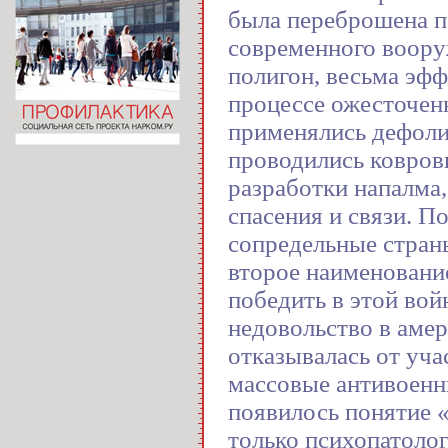
была переброшена п
современного воору
полигон, весьма эф
процессе ожесточен
применялись дефоли
проводились ковров
разработки напалма,
спасения и связи. П
сопредельные стран
второе наименование
победить в этой войн
недовольство в аме
отказывалась от уча
массовые антивоенн
появилось понятие 
только психопатолог