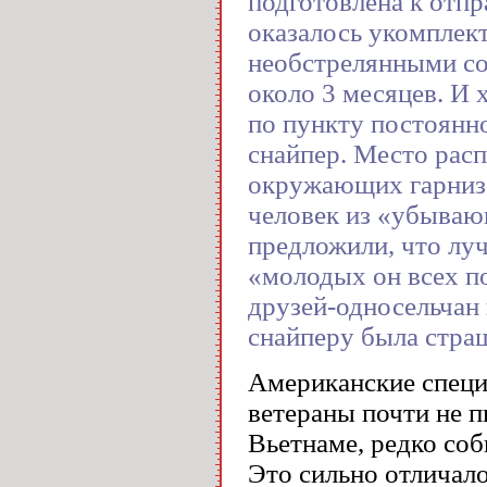
подготовлена к отпр
оказалось укомпле
необстрелянными с
около 3 месяцев. И 
по пункту постоянно
снайпер. Место расп
окружающих гарнизон
человек из «убываю
предложили, что луч
«молодых он всех по
друзей-односельчан
снайперу была стра
Американские специ
ветераны почти не 
Вьетнаме, редко соб
Это сильно отличало