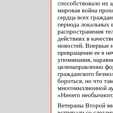
способствовало их 
мировая война прох
сердца всех граждан
периода локальных 
распространения те
действиях в качест
новостей. Впервые 
превращение ее в н
упоминания, наравн
целенаправленно фо
гражданского безмол
бороться, но что та
многомиллионной ау
«Ничего необычного
Ветераны Второй ми
встречали со слезам