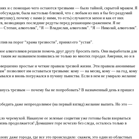
аниях и с помощью чего остаются трезвыми — было тайной, скрытой мраком. Я
бсуждали, была настолько близкой, что с любым из них я бы без раздумий
ушку), почему с нами (с ними, то есть) случаются запои и как от них
цев, возводящих последние редуты перед решающим сражением. Я не
— Степан, алкоголик”, “Я — Владислав, алкоголик”. “Я — Николай, алкоголик”.
пив на порог “храма трезвости”, принял его “устав”.
вое алкоголиков решили помочь друг другу бросить пить. Они выработали для
таким же названием появились не только во многих городах Америки, но и в
овершенно простые и четкие правила трезвой жизни. Эти правила анонимные
м” позволяют им оставаться трезвыми: кому — на месяц, кому — на год, кому
ывался и вновь погружался в пучину пьянства. Если в нем не умирало желание
 останусь трезвым — почему бы не попробовать? В назначенный день я пришел
 победить даже непреодолимое (на первый взгляд) желание выпить. Но это —
ло черемухой. Накануне ее зеленые соцветия уже готовы были взорваться
знь продолжается! Домашнее горе исчезло без следа, осталось только в
ову даже города, где все это происходило: скажем, это один из областных