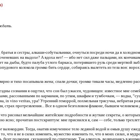
а)
 ждать.
 братья и сестры, алкаши-собутыльники, очнуться посреди ночи да в холодно
коченевших на выдохе? А вдоха нет! — ибо нет сил даже пальцами, их кончикам
ет на дыбы, будто палуба утлого баркаса, потерявшего руль среди мертвой зыби
удового колокола громко бить сердце, собираясь вылететь из тела вон: ворохн
 мирно и тихо посапывала жена; спали дочки; громко тикали часы, медленно ра
здны сознания я ощутил, что сон был ужасен, чудовищен: известное мне семей
чками, рассованными по карманам, по углам, шкафам и тумбочкам, — водка, “с
а, in vino veritas, ура! Утренний геморрой, похмельная трясучка, небритая р
я, страх протрезвления... Все в одном безголовом флаконе, бывшем человеком
что рисовал мельчайшие житейские подробности и жуткие секреты, о которых 
о ясно; прочитан постскриптум: мне приснился я, сам — себе, только трехлетней
г валокордин. Тогда, окатив измученное тело ледяной водой и омыв душу еже
о, что я не в силах изменить, мужество изменить то, что в моих силах, и мудро
 бунт подкорки, скучающей по спиртному. Так алкоголь, возвращаясь в кошмарах