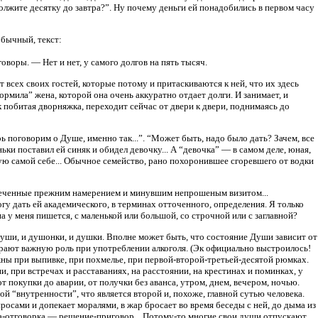
одолжите десятку до завтра?”. Ну почему деньги ей понадобились в первом часу
обычный, текст:
воры. — Нет и нет, у самого долгов на пять тысяч.
т всех своих гостей, которые потому и притаскиваются к ней, что их здесь
кормила” жена, которой она очень аккуратно отдает долги. И занимает, и
как побитая дворняжка, переходит сейчас от двери к двери, поднимаясь до
поговорим о Душе, именно так...”. “Может быть, надо было дать? Зачем, все
ьки поставил ей синяк и обидел девочку... А “девочка” — в самом деле, юная,
ую самой себе... Обычное семейство, рано похоронившее сгоревшего от водки
леченные прежним намерением и минувшим непрошеным визитом...
огу дать ей академического, в терминах отточенного, определения. Я только
ы она у меня пишется, с маленькой или большой, со строчной или с заглавной?
 души, и душонки, и душки. Вполне может быть, что состояние Души зависит от
 играют важную роль при употреблении алкоголя. (Эк официально выстроилось!
ажны при выпивке, при похмелье, при первой-второй-третьей-десятой рюмках.
и, при встречах и расставаниях, на расстоянии, на крестинах и поминках, у
т покупки до аварии, от получки без аванса, утром, днем, вечером, ночью.
той “внутренности”, что является второй и, похоже, главной сутью человека.
просами и допекает моралями, в жар бросает во время беседы с ней, до дыма из
ка-отговорка — решение-приговор... Потому-то многие свои души отпускают.