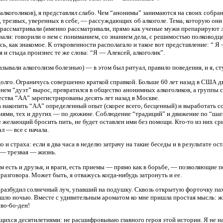
алкоголиков), я представлял слабо. Чем “анонимы” занимаются на своих собр
трезвых, уверенных в себе, — рассуждающих об алкоголе. Тема, которую они о
 рассматривали (именно рассматривали, прямо как ученые мужи препарируют ляг
нали: говорили о нем с пониманием, со знанием дела, с решимостью полковод
, как знакомое. К откровенности располагало и такое вот представление: “ Я 
я и стыда произнес те же слова: “Я — Алексей, алкоголик”.
зывали алкоголизм болезнью) — в этом был ритуал, правило поведения, и я, сту
долго. Ограничусь совершенно краткой справкой. Больше 60 лет назад в США д
нем “дуэт” вырос, превратился в общество анонимных алкоголиков, а группы с 
ства “АА” зарегистрированы десять лет назад в Москве.
 накопить “АА” определенный опыт (скорее всего, бесценный) и выработать с
иями, тех и других — по дюжине. Соблюдение “традиций” и движение по “шага
е желающий бросить пить, не будет оставлен ими без помощи. Кто-то из них ср
л — все с начала.
о и страха: если я два часа в неделю затрачу на такие беседы и в результате
я — трезвая — жизнь.
нем есть и друзья, и враги, есть приемы — прямо как в борьбе, — позволяющие
разговора. Может быть, я отважусь когда-нибудь затронуть и ее.
я разбудил солнечный луч, упавший на подушку. Сквозь открытую форточку пах
шло ночью. Вместе с удивительным ароматом ко мне пришла простая мысль: жи
во-бо-ден!
ихся десятилетиями: не расшифровываю главного героя этой истории. Я не наз