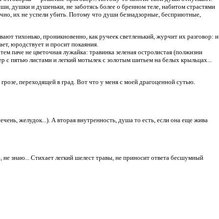
уши, душки и душеньки, не заботясь более о бренном теле, набитом страстями
ечно, их не успели убить. Потому что души безнадзорные, бесприютные,
ивают тихонько, проникновенно, как ручеек светленький, журчит их разговор: и
тает, юродствует и просит покаяния.
и тем паче не цветочная лужайка: травинка зеленая остролистая (полжизни
ер с пятью листами и легкий мотылек с золотым шитьем на белых крыльцах...
грозе, переходящей в град. Вот что у меня с моей драгоценной сутью.
ечень, желудок...). А вторая внутренность, душа то есть, если она еще жива
наю, не знаю... Стихает легкий шелест травы, не приносит ответа бесшумный