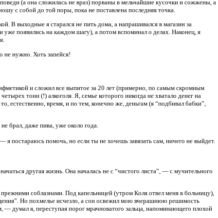
споведи (а она сложилась не враз) порваны в мельчайшие кусочки и сожжены, а
ошу с собой до той поры, пока не поставлена последняя точка.
ой. В выходные я старался не пить дома, а напрашивался в магазин за
и уже появились на каждом шагу), а потом вспоминал о делах. Наконец, я
я.
о не нужно. Хоть запейся!
рифметикой и сложил все выпитое за 20 лет (примерно, по самым скромным
етырех тонн (!) алкоголя. Я, семье которого никогда не хватало денег на
 естественно, время, и по тем, конечно же, деньгам (я “подбивал бабки”,
не брал, даже пива, уже около года.
— я постараюсь помочь, но если ты не хочешь завязать сам, ничего не выйдет.
начаться другая жизнь. Она началась не с “чистого листа”, — с мучительного
режними соблазнами. Под капельницей (утром Коля отвел меня в больницу),
очищения”. Но похмелье исчезло, а сон освежил мою вчерашнюю решимость
м, — думал я, переступая порог мрачноватого зальца, напоминающего плохой