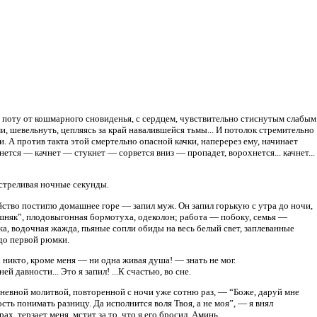
м поту от кошмарного сновиденья, с сердцем, чувствительно стиснутым слабым
и, шевельнуть, цепляясь за край навалившейся тьмы... И потолок стремительно
. А против такта этой смертельно опасной качки, наперерез ему, начинает
ется — качнет — стукнет — сорвется вниз — пропадет, ворохнется... качнет...
сстреливая ночные секунды.
ство постигло домашнее горе — запил муж. Он запил горькую с утра до ночи,
ушняк”, плодовыгонная бормотуха, одеколон; работа — побоку, семья —
ожа, водочная жажда, пьяные сопли обиды на весь белый свет, заплеванные
 до первой рюмки.
никто, кроме меня — ни одна живая душа! — знать не мог.
 давности... Это я запил! ...К счастью, во сне.
дневной молитвой, повторенной с ночи уже сотню раз, — “Боже, даруй мне
сть понимать разницу. Да исполнится воля Твоя, а не моя”, — я внял
, терзает меня, мстит за то, что я его бросил. Аминь.