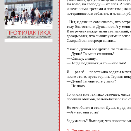
На волю, на свободу — от себя. А нек
и желаниями, грехами и похотями, жаж
потерянные или забытые, и ловят, и уб
...Нет, я даже не сомневаюсь, что вст
телу благостно, и Душа поет. А у меня
И не ручеек между нами светленький, н
догадывался, что значит уитменовское
Сладкий сон посреди жизни...
У нас с Душой все другое: то темень 
— Душа! Ты меня слышишь?
— Слышу, слышу...
— Тогда подвинься, а то — оболью!
И — раз-з! — полстакана водяры в глотк
после этого, пусть терпит. Терпит, пок
— Душа! Ты еще есть у меня?
— Не знаю...
То ли она мне так тихо отвечает, маясь
проплыв облаков, вольно-беззаботно с
Но если болит и стонет Душа, я рад, з
—А у вас она есть?
Задумались? Выходит, что повествован
2. Домашнее горе