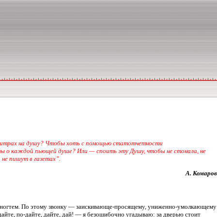
 в литрах на душу? Чтобы хоть с помощью статотчетности
ы о каждой пьющей душе? Или — споить эту Душу, чтобы не стонала, не
 не пишут в газетах”.
А. Комаров
 под ногтем. По этому звонку — заискивающе-просящему, униженно-умолкающему
дайте, по-дайте, дайте, дай! — я безошибочно угадываю: за дверью стоит