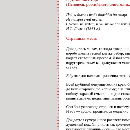
(Исповедь российского алкоголик
Пей, и дьявол тебя доведёт до конца.
Из матросской песни.
Смерть не ждет, и жизнь не должна
Н.С. Лесков (1861 г.).
Страшная месть
Доводилось ли вам, господа-товарищи,
воробушком в тесной клетке ребер, за
падает стотонным прессом. И пол вста
вдруг тревожным контрапунктом многоп
стукнет...
Я буквально пальцами разлепил глаза:
Всей глубиной очнувшегося на краю бе
до белой горячки, по-черному; с зана
побоку, здравый смысл — на дне стакан
пивные ларьки, подвальная мизантропи
Сон был ужасающе страшен и потому, 
И вот — дошло, проявилось медленно, н
Дождаться сумеречного рассвета помо
душевный покой, принять как должное т
реальности: страшный сон — это месть,