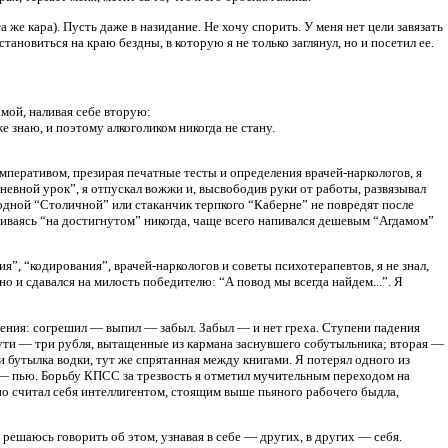
а же кара). Пусть даже в назидание. Не хочу спорить. У меня нет цели завязать
овиться на краю бездны, в которую я не только заглянул, но и посетил ее.
амой, наливая себе вторую:
е знаю, и поэтому алкоголиком никогда не стану.
 императивом, презирая печатные тесты и определения врачей-наркологов, я
“дневной урок”, я отпускал вожжи и, высвободив руки от работы, развязывал
лодной “Столичной” или стаканчик терпкого “Каберне” не повредят после
вливаясь “на достигнутом” никогда, чаще всего напивался дешевым “Агдамом”
”, “кодирования”, врачей-наркологов и советы психотерапевтов, я не знал,
но и сдавался на милость победителю: “А повод мы всегда найдем...”. Я
ения: согрешил — выпил — забыл. Забыл — и нет греха. Ступени падения
пути — три рубля, вытащенные из кармана заснувшего собутыльника; вторая —
и бутылка водки, тут же спрятанная между книгами. Я потерял одного из
я — пью. Борьбу КПСС за трезвость я отметил мучительным переходом на
но считал себя интеллигентом, стоящим выше пьяного рабочего быдла,
 решаюсь говорить об этом, узнавая в себе — других, в других — себя.