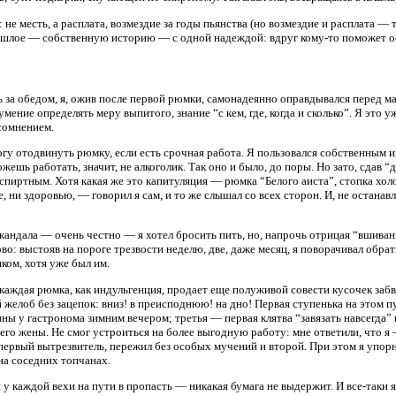
не месть, а расплата, возмездие за годы пьянства (но возмездие и расплата — т
лое — собственную историю — с одной надеждой: вдруг кому-то поможет остан
ь за обедом, я, ожив после первой рюмки, самонадеянно оправдывался перед м
ение определять меру выпитого, знание “с кем, где, когда и сколько”. Я это уж
сомнением.
смогу отодвинуть рюмку, если есть срочная работа. Я пользовался собственным
жешь работать, значит, не алкоголик. Так оно и было, до поры. Но зато, сдав 
д спиртным. Хотя какая же это капитуляция — рюмка “Белого аиста”, стопка хо
е, ни здоровью, — говорил я сам, и то же слышал со всех сторон. И, не остана
андала — очень честно — я хотел бросить пить, но, напрочь отрицая “вшивания
ово: выстояв на пороге трезвости неделю, две, даже месяц, я поворачивал обрат
иком, хотя уже был им.
аждая рюмка, как индульгенция, продает еще полуживой совести кусочек забв
желоб без зацепок: вниз! в преисподнюю! на дно! Первая ступенька на этом 
ны у гастронома зимним вечером; третья — первая клятва “завязать навсегда” 
его жены. Не смог устроиться на более выгодную работу: мне ответили, что 
первый вытрезвитель, пережил без особых мучений и второй. При этом я упор
а соседних топчанах.
у каждой вехи на пути в пропасть — никакая бумага не выдержит. И все-таки я