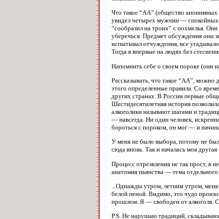
Что такое “АА” (общество анонимных 
увидел четырех мужчин — спокойных, 
“сообразил на троих” с похмелья. Они
уберечься. Предмет обсуждения они з
испытывал отчуждения, все угадывалось
Тогда я впервые на людях без стеснени
Напомнить себе о своем пороке (они на
Рассказывать, что такое “АА”, можно 
этого определенные правила. Со време
других странах. В России первые обще
Шестидесятилетняя история позволила
алкоголики называют шагами и традиц
— навсегда. Ни один человек, искренн
бороться с пороком, он мог — и начина
У меня не было выбора, потому не был
сюда вновь. Так и началась моя друга
Процесс отрезвления не так прост, в 
анатомия пьянства — тема отдельного 
...Однажды утром, летним утром, мен
белой пеной. Видимо, это чудо произо
прошлом. Я — свободен от алкоголя. С
P.S. Не нарушаю традиций, складывающ