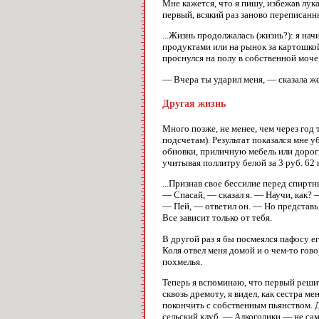
Мне кажется, что я пишу, избежав лук
первый, всякий раз заново переписанн
...Жизнь продолжалась (жизнь?): я нач
продуктами или на рынок за картошкой
проснулся на полу в собственной моче 
— Вчера ты ударил меня, — сказала жен
Другая жизнь
Много позже, не менее, чем через год
подсчетам). Результат показался мне у
обновки, приличную мебель или дороги
учитывая поллитру белой за 3 руб. 62 к
...Признав свое бессилие перед спиртн
— Спасай, — сказал я. — Научи, как? 
— Пей, — ответил он. — Но представь,
Все зависит только от тебя.
В другой раз я бы посмеялся пафосу ег
Коля отвел меня домой и о чем-то гово
похмелья.
Теперь я вспоминаю, что первый реши
сквозь дремоту, я видел, как сестра 
покончить с собственным пьянством. 
сельский клуб. — Алкоголики — не са