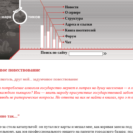
Новости
О сервере
Структура
Адреса и ссылки
Книга посетителей
Форум
Чат
Поиск по сайту
ивое повествование
лкоголь, друг мой... задумчивое повествование
 и потребление алкоголя государство меряет в литрах на душу населения —
каждого пьющего? Или — явить народу присутствие государственной забот
дь не риторические вопросы. Но ответа на них не найти в книгах, про э т о
но так...”
з-за стола катапультой: он путал все карты и мешал мне, как корявая заноза
тельному, как зов профессионального нищего на паперти городского базара: по