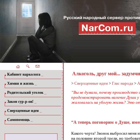
Алкоголь, друг мой... задумч
_
Кабинет нарколога
_
>
Сверхценные идеи
>
Глас народа
>
А
Химия и жизнь
_
“Вы не думали, почему производство
Родительский уголок
продемонстрировать наличие Души у 
_
Закон сур-р-ов!
жаловалась на убогую жизнь? Это отню
_
Сверхценные идеи
_
Самопомощь
“А теперь поговорим о Душе, имен
Какого черта! Звонок выбросил меня и
на половине второй трели, но требова