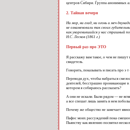
центров Сибири. Группа анонимных алк
2. Тайная вечеря
Ни мор, ни глад, ни огонь и меч двуна
не ознаменовали так своих губительн
как укоренившийся у нас страшный пор
Н.С. Лесков (1861 г.)
Первый раз про ЭТО
Я расскажу вам такое, о чем не пишут в
свидетель.
Говорить, показывать и писать про э т
Переводя дух, чтобы набраться смело
деятелей, бесстрашно проникающие в 
котором я собираюсь рассказать?
А они не искали. Были рядом — не вгля
а все спешат лишь занять в нем побол
Почему же общество не замечает явног
Пафос моих рассуждений пока смешон 
Пьянству как явлению посвятил неско