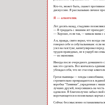
Кто-то, может быть, скажет противное: 
дискуссию. Я рассказываю личное прош
Я — алкоголик
Лет десять назад, стыдливо похмеляяс
— В тридцать с лишним лет приходит ум
— Хорошо, если так, — кивала мама с 
А я, правда, свято верил, что всегда 
говорил себе и собутыльникам: если мо
узел на галстуке, капитулировал пере
трудов праведных, не в ущерб ни семь
— из экономии.
Иногда после очередного домашнего ск
как это сделать. Все кончалось одинак
убеждал себя, что не стал еще алкогол
Грехи пьяницы — плоды самообмана; к
стремительно превращаются в ледяной 
коробка “Тамянки”, украденная с маши
лучших друзей, покусившись на честь 
одеколон. Я благополучно забыл свой 
ворочающегося в похмельных корчах н
Сейчас бессмысленно останавливаться 