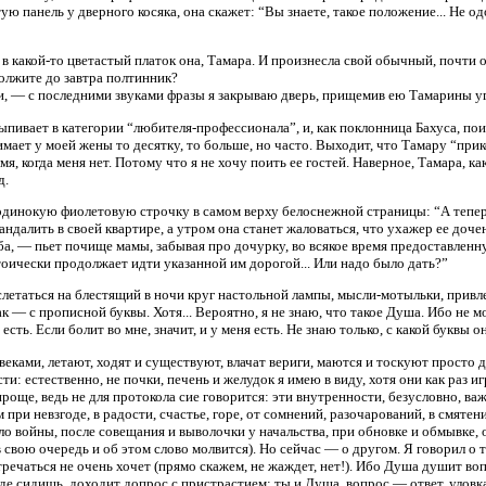
ытую панель у дверного косяка, она скажет: “Вы знаете, такое положение... Не 
 в какой-то цветастый платок она, Тамара. И произнесла свой обычный, почти 
должите до завтра полтинник?
, — с последними звуками фразы я закрываю дверь, прищемив ею Тамарины уго
ыпивает в категории “любителя-профессионала”, и, как поклонница Бахуса, пои
нимает у моей жены то десятку, то больше, но часто. Выходит, что Тамару “при
емя, когда меня нет. Потому что я не хочу поить ее гостей. Наверное, Тамара, 
д.
одинокую фиолетовую строчку в самом верху белоснежной страницы: “А теперь 
ндалить в своей квартире, а утром она станет жаловаться, что ухажер ее дочен
а, — пьет почище мамы, забывая про дочурку, во всякое время предоставленн
стоически продолжает идти указанной им дорогой... Или надо было дать?”
летаться на блестящий в ночи круг настольной лампы, мысли-мотыльки, прив
 — с прописной буквы. Хотя... Вероятно, я не знаю, что такое Душа. Ибо не м
т, есть. Если болит во мне, значит, и у меня есть. Не знаю только, с какой букв
овеками, летают, ходят и существуют, влачат вериги, маются и тоскуют просто
ти: естественно, не почки, печень и желудок я имею в виду, хотя они как раз
роще, ведь не для протокола сие говорится: эти внутренности, безусловно, в
при невзгоде, в радости, счастье, горе, от сомнений, разочарований, в смятени
ло войны, после совещания и выволочки у начальства, при обновке и обмывке, о
 (в свою очередь и об этом слово молвится). Но сейчас — о другом. Я говорил о 
тречаться не очень хочет (прямо скажем, не жаждет, нет!). Ибо Душа душит во
оде сидишь, доходит допрос с пристрастием: ты и Душа, вопрос — ответ, улов