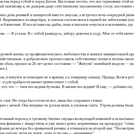
авства перед собой и перед Богом. Настолько честно, что все черновики этой и
ый экземпляр я, не доверяя даже собственному письменному столу, постоянно н
инал день рюмкой и папиросой вместо закуски, а встречал ночь очередной рюмк
. Вырвавшись из квартиры, я сначала опохмелялся в первой же забегаловке (он
и блевотине. И пол вставал на дыбы, пока я пытался очнуться и вспомнить, где 
а. — Я устала. Я с тобой разведусь, заберу девочек и уеду. Мне от тебя ничег
 трезвой жизни, из профилактического любопытства я занялся занимательной а
бийственным: я добровольно прогнал сквозь собственные почки и печень около ч
е обои, пропил за 20 лет целое состояние — “Жигули” новейшей модели — на то,
оп.).
ым, я кинулся за помощью не к врачам, а к товарищу-алкашу. Правда, Коля в рот 
— и для храбрости выпил принесенное с собой.
 что это — твоя последняя бутылка. В жизни последняя! И еще, — добавил он, 
о слов. Но тогда был готов на все, лишь бы сохранить семью.
рил с женой. Она впервые не ругала меня, а уложила спать. Утром должна была 
тельный переход к трезвому бытию смущал волнующей новизной и испытывал п
меняла флаконы с лекарством, и уже жалел денег, затраченных на процедуру “
Дожив до вечера без привычной рюмки, я отважился на второй шаг. “Посмотри
мые плохие люди на земле, даже если они — анонимные”.