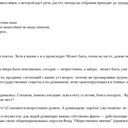
оголиков, о которой идет речь, растет, иногда на собрания приходят до тридца
десяти язык
ых нашествий на нашу отчизну,
ок...
 газетах. Хотя в жизни о н о происходит. Может быть, очень не часто, далеко н
 о вчера было невозможно, сегодня — непрестижно, а завтра... может быть, уже
сти, предвижу слетающий с ваших уст вопрос: почему же пронырливые журнал
государственные секреты и по-домашнему легко ориентирующиеся в темных л
дывались. Спешили, ловили сенсации: шли в ногу со всеми, боясь опоздать... 
ьше мест?
о? (Становится непрестижно думать. А думающему /sapiens/ уже понятно: не з
и неуместен: для людей думающих важны собственно факты — действующие ли
лько своих общенациональных опросов Фонд “Общественное мнение” (привлече