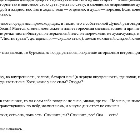
оторые так и выгоняют свою суть гулять по свету, и слоняются неприкаянные д
дой и жадностью. Так и ходят: тела — отдельно, и души — порознь. Если, кон
ивают.
речаются среди нас, прямоходящих, и такие, что с собственной Душой разговар
 болит! Мается, стонет, ноет, жжет и плачет горючими слезами, вопиет и причи
е речка чистая-быстрая, не зеркальный плес, не море-океан, не лужа-лужица, 
 “Листья травы”, догадался, и — скушно стало), шмель мохнатый, сладкий клев
— глаз выколи, то бурелом, кочки да рытвины, накрытые штормовым ветром при 
у, во внутренность, залпом, батарея-пли! (в первую внутренность, где почки, п
уда хватит сил. Хотя, какие у нее силы? Откуда?
 в сомнениях, то ли я сам себе говорю: не знаю, милая, где ты... Не знаю, не з
транствующих по небу, молчит ночь, и в шуме дня ответ не слышен...
начит, есть она, пока есть. Слышите, вы? Слышите, все! Она — есть!
ие началось.