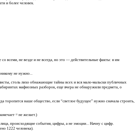
ти и более человек.
е со всеми, не везде и не всегда, но это — действительные факты: я им
 никому не нужно...
исты, столь лихо обнажающие тайны всех и вся мало-мальски публичных
абиринтах мафиозных разборок, еще вчера не обнаружили предмета, о
Куда торопится наше общество, если “светлое будущее” нужно сначала строить,
амечает = не желает.)
ца, происходящие события, цифры, а не эмоции... Начну с цифр.
но 1222 человека).