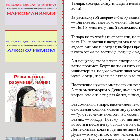
Тамара, соседка снизу, и, глядя в нем
ночи!
За распахнутой дверью зябко куталась
— Вы знаете, такое положение... Не о
— Нет! У меня нету такой возможности
Тамара не то чтобы пьет запоями, но в
поят. На их глотки и желудки она и за
отдает, занимает и отдает, выбирая вр
пятого этажа по лестнице, ведущей в а
А я мощусь у стола и тупо смотрю на 
равно пропьют. Будут полночи тихо ска
миниатюрная, но уже истасканная особ
мужа и отца, несчастное оттого, что 
Постепенно нужные мысли начинают с
А теперь поговорим о Душе, именно так
уверен, что она есть; раз болит, значи
Без сомнения, в мире, населенном чел
отношения хозяина к своей внутреннос
— “употребление алкоголя”.) Скажем п
Без них — никуда! Потому что мы пьем 
погоста и после алтаря, лишь бы не бы
Легче сказать, когда и где мы не пьем
Душа — это суть. То, с чем человек вс
ушей, как будто уже на адской сковор