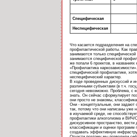
Специфическая
Неспецифическая
Что касается подразделения на сп
профилактической работы. Как прав
занимаются только специфической 
занимаются специфической профила
же попали 6 проектов, в названия
«Профилактика наркозависимости». 
специфической профилактике, хотя
неспецифический характер.
В ходе проведенных дискуссий и и
различными субъектами (в т.ч. гос
сегодня невозможно. Проблема, с ко
знать. Он сейчас сформулирует поз
они просто не знакомы, классифик
Они - концептуальные, они задают 
так, потому что они написаны уже 
в изучаемой среде, не способству
профилактики алкоголизма и ВИЧ/С
дискурсивное пространство, вести
классификации и оценки программ п
создавать эффективную инфраструкт
Отчасти поэтому мы позволили себ