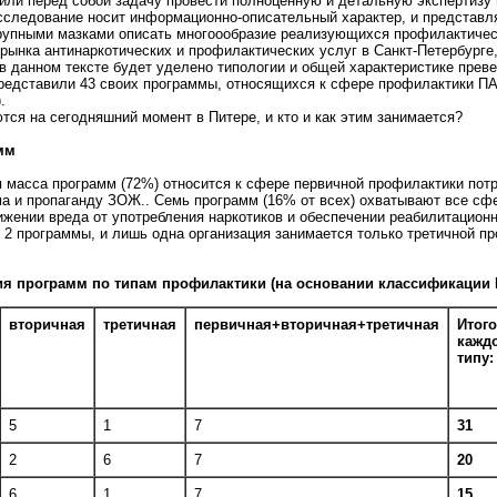
или перед собой задачу провести полноценную и детальную экспертизу
сследование носит информационно-описательный характер, и представля
крупными мазками описать многоообразие реализующихся профилактичес
ынка антинаркотических и профилактических услуг в Санкт-Петербурге,
в данном тексте будет уделено типологии и общей характеристике прев
редставили 43 своих программы, относящихся к сфере профилактики ПАВ
.
тся на сегодняшний момент в Питере, и кто и как этим занимается?
мм
я масса программ (72%) относится к сфере первичной профилактики пот
а и пропаганду ЗОЖ.. Семь программ (16% от всех) охватывают все сфе
ижении вреда от употребления наркотиков и обеспечении реабилитацион
2 программы, и лишь одна организация занимается только третичной пр
ия программ по типам профилактики (на основании классификации В
вторичная
третичная
первичная+вторичная+третичная
Итого
кажд
типу:
5
1
7
31
2
6
7
20
6
1
7
15