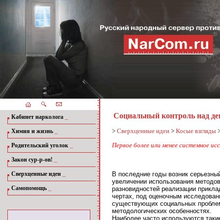
Социальный контроль над де
_
Кабинет нарколога
_
>
Сверхценные идеи
>
Косые взгляды
Химия и жизнь
_
Первое более или менее системное ис
Родительский уголок
_
Закон сур-р-ов!
_
В последние годы возник серьезны
Сверхценные идеи
увеличении использования методов 
_
Самопомощь
разновидностей реализации прикладн
чертах, под оценочным исследован
существующих социальных проблем.
методологических особенностях.
Наиболее часто используются такие 