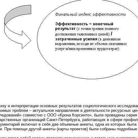
зу и интерпретации основных результатов социологического исследован
чимых проблем – актуальное направление в деятельности ресурсных це
едований» совместно с ООО «Крона Корсинто», были проведены серия ф
дарственных организаций Санкт-Петербурга, работающих в сфере профил
ументарий включал в себя две объемные анкеты, одна из которых была 
и. При помощи другой анкеты (карты проектов) были собраны подробны