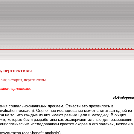
я, перспективы
рия, история, перспективы
ктике наркотизма.
Н.Федорова
ения социально-значимых проблем. Отчасти это проявилось в
aluation research). Оценочное исследование может считаться одной из
тря на то, что каждые из них имеют разные цели и методику. В общих
мм, которые были разработаны как экспериментальные для разрешения
иологическим исследованием кроется скорее в его задачах, нежели в
ультатов (cost-benefit analysis).