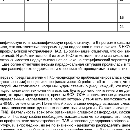
16
24
ецифическую или неспецифическую профилактику, то 9 программ охваты
ило, это комплексные программы для подростков в «зоне риска». 3 НКО
профилактикой употребления ПАВ. 15 организаций отметили, что они з
ктикой. И действительно, 8 из этих НКО отметили, что они занимаются
х которых имеется недвусмысленная ссылка на специфический характер 
Еще более отчетливо весьма парадоксальная ситуация проявилась в том
 при расшифровке содержания и мероприятий, проводимых в ходе этих 
нтервью представителями НКО неоднократно проблематизировалась сущ
ударственными) специфики профилактической работы. «Это - свалка, четк
торой мы столкнемся, когда мы будем ставить оценку: каждый, кто входи
ицию понимания технологий и все, как будто до него никто ничего не де
ации, которые, прежде всего, приняты ВОЗ, ООН и нормативные докумен
определенные направления, в рамках которых у тебя есть возможность на
на 40-50-летнем опыте». Понятийный хаос в свою очередь вызывает слож
ет налаживанию конструктивных совместных инициатив. Схожая ситуаци
ПИД. Деятельность всех этих организаций слишком разнородная, сложно
 диалог. Поэтому крайне необходимо максимально четко определить пре
о профилактике злоупотребления ПАВ и пропаганде здорового образа жи
уру, и, в-последних, но не по значению - адекватно распределять цел
е привести в данной статье вариант классификации, любезно предоста