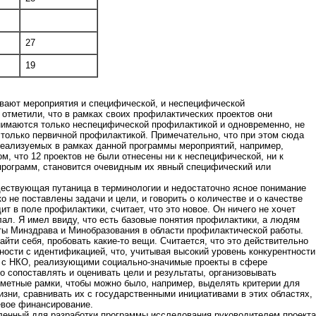
27
19
вают мероприятия и специфической, и неспецифической
 отметили, что в рамках своих профилактических проектов они
анимаются только неспецифической профилактикой и одновременно, не
 только первичной профилактикой. Примечательно, что при этом сюда
реализуемых в рамках данной программы мероприятий, например,
, что 12 проектов не были отнесены ни к неспецифической, ни к
программ, становится очевидным их явный специфический или
ествующая путаница в терминологии и недостаточно ясное понимание
о не поставлены задачи и цели, и говорить о количестве и о качестве
т в поле профилактики, считает, что это новое. Он ничего не хочет
лал. Я имел ввиду, что есть базовые понятия профилактики, а людям
ты Минздрава и Минобразования в области профилактической работы.
йти себя, пробовать какие-то вещи. Считается, что это действительно
ности с идентификацией, что, учитывая высокий уровень конкурентности
я с НКО, реализующими социально-значимые проекты в сфере
 сопоставлять и оценивать цели и результаты, организовывать
дметные рамки, чтобы можно было, например, выделять критерии для
зни, сравнивать их с государственными инициативами в этих областях,
евое финансирование.
вленный для разработки программы исследования руководителем проекта