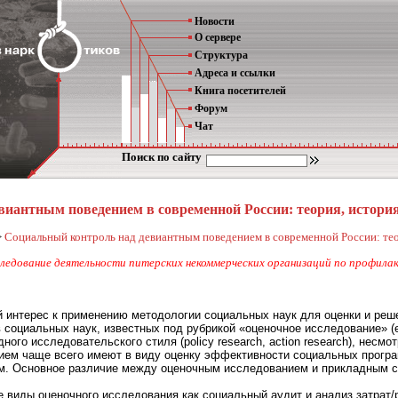
Новости
О сервере
Структура
Адреса и ссылки
Книга посетителей
Форум
Чат
Поиск по сайту
виантным поведением в современной России: теория, истори
>
Социальный контроль над девиантным поведением в современной России: тео
следование деятельности питерских некоммерческих организаций по профила
й интерес к применению методологии социальных наук для оценки и реш
социальных наук, известных под рубрикой «оценочное исследование» (ev
ого исследовательского стиля (policy research, action research), несмо
ием чаще всего имеют в виду оценку эффективности социальных програ
 Основное различие между оценочным исследованием и прикладным соц
виды оценочного исследования как социальный аудит и анализ затрат/рез