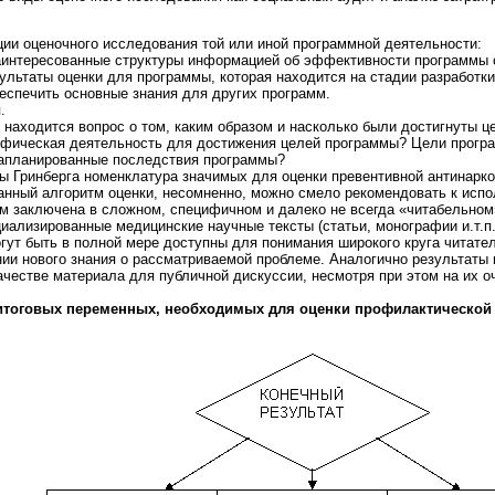
ии оценочного исследования той или иной программной деятельности:
аинтересованные структуры информацией об эффективности программы с
ультаты оценки для программы, которая находится на стадии разработки
еспечить основные знания для других программ.
.
находится вопрос о том, каким образом и насколько были достигнуты це
фическая деятельность для достижения целей программы? Цели програм
апланированные последствия программы?
ы Гринберга номенклатура значимых для оценки превентивной антинарко
. Данный алгоритм оценки, несомненно, можно смело рекомендовать к исп
м заключена в сложном, специфичном и далеко не всегда «читабельном»
циализированные медицинские научные тексты (статьи, монографии и.т.
огут быть в полной мере доступны для понимания широкого круга читате
нии нового знания о рассматриваемой проблеме. Аналогично результаты
ачестве материала для публичной дискуссии, несмотря при этом на их 
 итоговых переменных, необходимых для оценки профилактическо