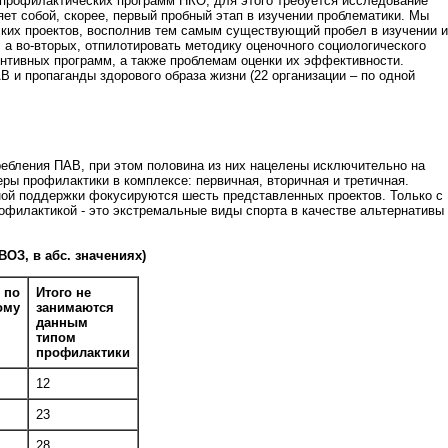
 профилактических программ НКО, для этого требуется исследование
ет собой, скорее, первый пробный этап в изучении проблематики. Мы
ких проектов, восполнив тем самым существующий пробел в изучении и
 а во-вторых, отпилотировать методику оценочного социологического
ентивных программ, а также проблемам оценки их эффективности.
 и пропаганды здорового образа жизни (22 организации – по одной
ребления ПАВ, при этом половина из них нацелены исключительно на
ры профилактики в комплексе: первичная, вторичная и третичная.
ной поддержки фокусируются шесть представленных проектов. Только с
офилактикой - это экстремальные виды спорта в качестве альтернативы
ОЗ, в абс. значениях)
 по
Итого не
ому
занимаются
данным
типом
профилактики
12
23
28