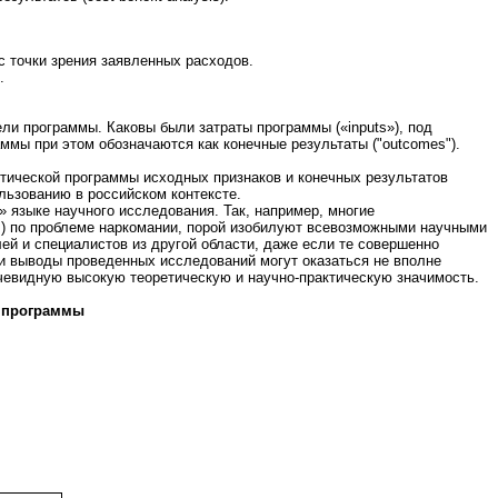
 точки зрения заявленных расходов.
.
ли программы. Каковы были затраты программы («inputs»), под
мы при этом обозначаются как конечные результаты ("outcomes").
тической программы исходных признаков и конечных результатов
ользованию в российском контексте.
 языке научного исследования. Так, например, многие
п.) по проблеме наркомании, порой изобилуют всевозможными научными
лей и специалистов из другой области, даже если те совершенно
 и выводы проведенных исследований могут оказаться не вполне
очевидную высокую теоретическую и научно-практическую значимость.
й программы