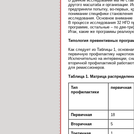
В данном исследовании мы не став
другого масштаба и организации. И
предприняли попытку, во-первых, 
понимании специфики становления р
исследования. Основное внимание 
В процессе исследования 32 НГО п
программе, остальные – по две-три)
Итак, какие же программы реализую
Типология превентивных програ
Как следует из Таблицы 1, основна
первичную профилактику наркотизм
Исключительно на интервенции, сн
вторичной профилактикой работают 
для ремиссионеров.
Таблица 1. Матрица распределен
Тип
первичная
профилактики
Первичная
18
Вторичная
5
Третичная
1