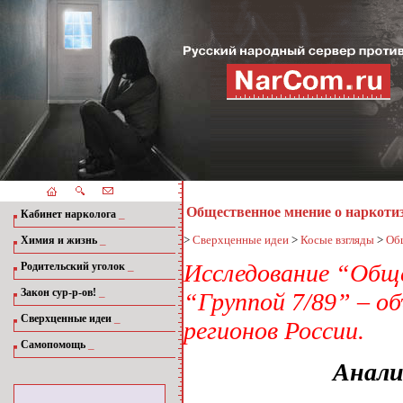
Общественное мнение о наркоти
_
Кабинет нарколога
_
>
Сверхценные идеи
>
Косые взгляды
>
Об
Химия и жизнь
_
Исследование “Обще
Родительский уголок
_
Закон сур-р-ов!
“Группой 7/89” – о
_
Сверхценные идеи
регионов России.
_
Самопомощь
Анали