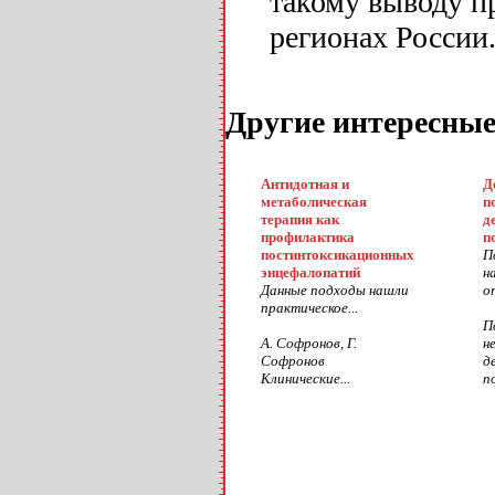
такому выводу п
регионах России
Другие интересны
Антидотная и
Д
метаболическая
п
терапия как
д
профилактика
п
постинтоксикационных
П
энцефалопатий
н
Данные подходы нашли
о
практическое...
П
А. Софронов, Г.
н
Софронов
д
Клинические...
п