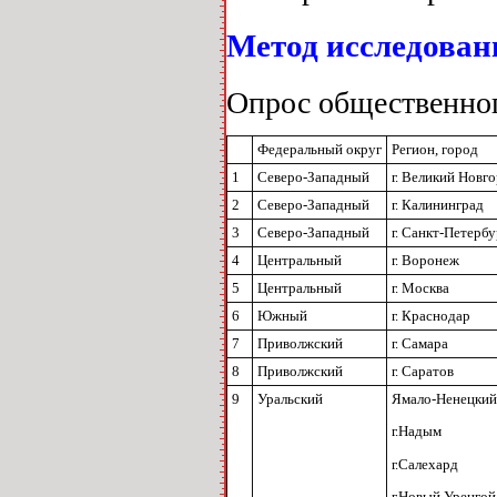
Метод исследован
Опрос общественног
Федеральный округ
Регион, город
1
Северо-Западный
г. Великий Новг
2
Северо-Западный
г. Калининград
3
Северо-Западный
г. Санкт-Петербу
4
Центральный
г. Воронеж
5
Центральный
г. Москва
6
Южный
г. Краснодар
7
Приволжский
г. Самара
8
Приволжский
г. Саратов
9
Уральский
Ямало-Ненецкий
г.Надым
г.Салехард
г.Новый Уренгой