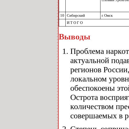
10
Сибирский
г. Омск
И Т О Г О
Выводы
Проблема наркот
актуальной под
регионов России,
локальном уровн
обеспокоены это
Острота восприя
количеством пре
совершаемых в р
Степень соприча