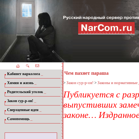
Чем пахнет параша
_
Кабинет нарколога
_
>
Закон сур-р-ов!
>
Законы и нормативные
Химия и жизнь
_
Публикуется с раз
Родительский уголок
_
Закон сур-р-ов!
выпустивших замеч
_
Сверхценные идеи
законе… Издранно
_
Самопомощь