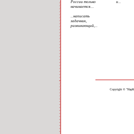
России только
и...
начинается....
...написать
задачник,
развивающий,...
Copyright © "НарК