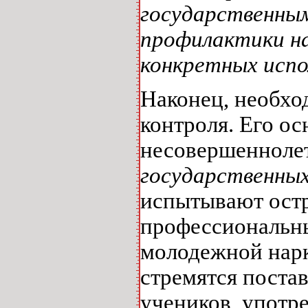
государственным
профилактики на
конкретных испол
Наконец, необх
контроля. Его о
несовершенноле
государственных
испытывают остр
профессиональны
молодежной нарк
стремятся поста
учеников, употр