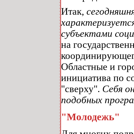
Итак,
сегодняшн
характеризуетс
субъектами соци
на государствен
координирующего
Областные и гор
инициатива по с
"сверху".
Себя о
подобных прогр
"Молодежь"
Для многих подр