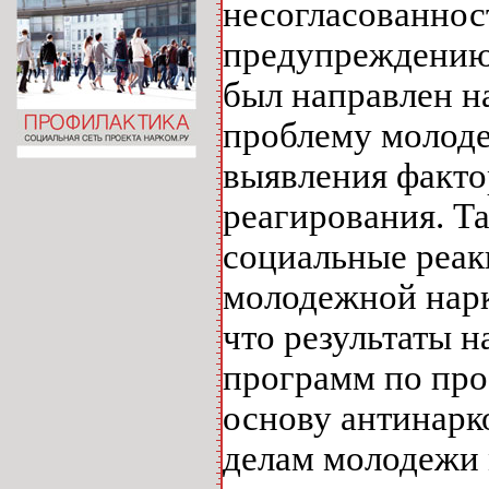
несогласованнос
предупреждению 
был направлен н
проблему молоде
выявления факт
реагирования. Т
социальные реак
молодежной нарк
что результаты 
программ по про
основу антинарк
делам молодежи 