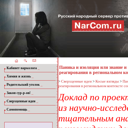
Паника и изоляция или знание и
_
Кабинет нарколога
реагирования в региональном к
_
Химия и жизнь
>
Сверхценные идеи
>
Косые взгляды
>
Пан
_
Родительский уголок
реагирования в региональном контексте с
_
Закон сур-р-ов!
Доклад по проек
_
Сверхценные идеи
из научно-иссле
_
Самопомощь
тщательным ана