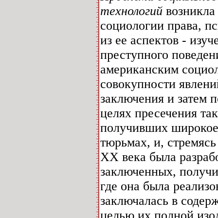
технологий
возникла
социологии права, п
из ее аспектов - изу
преступного поведени
американским социо
совокупности явлени
заключения и затем 
целях пресечения так
получивших широкое
тюрьмах, и, стремясь
ХХ века была разраб
заключенных, получи
где она была реализо
заключалась в содер
целью их полной изо