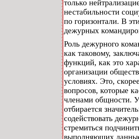
только нейтрализацие
нестабильности соц
по горизонтали. В эт
дежурных командиров
Роль дежурного кома
как таковому, заклю
функций, как это ха
организации обществ
условиях. Это, скоре
вопросов, которые к
членами общности. У
отбирается значитель
содействовать дежур
стремиться подчинит
выполняющих данные 