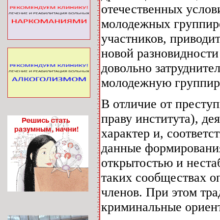
отечественных услов
молодежных группиро
участников, приводи
новой разновидности
довольно затруднител
молодежную группиро
В отличие от преступ
праву института), де
характер и, соответс
данные формирования
открытостью и нест
таких сообществах о
членов. При этом тр
криминальные ориент