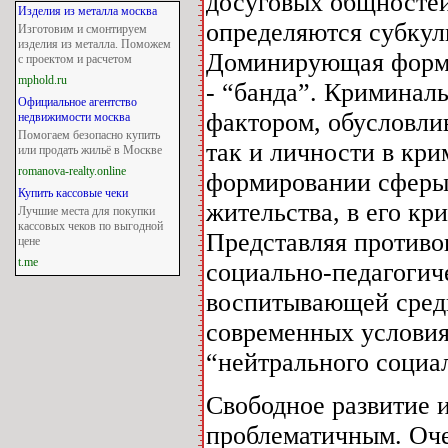
досуговых общностей
Изделия из металла москва
определяются субкул
Изготовим и смонтируем
изделия из металла. Поможем
Доминирующая форма
с проектом и расчетом
mphold.ru
- “банда”. Криминал
Официальное агентство
фактором, обусловл
недвижимости москва
Помогаем безопасно купить
так и личности в кр
или продать жильё в Москве
romanova-realty.online
формировании сферы 
Купить кассовые чеки
жительства, в его кр
Лучшие места для покупки
кассовых чеков по выгодной
Представляя против
цене
t.me
социально-педагогич
воспитывающей сред
современных условия
“нейтрального социал
Свободное развитие и
проблематичным. Оче