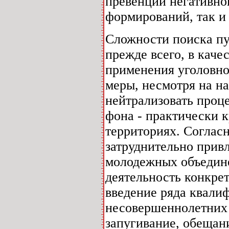
превенции негативно
формирований, так и
Сложности поиска пу
прежде всего, в кач
применения уголовног
меры, несмотря на н
нейтрализовать проц
фона - практически 
территориях. Соглас
затруднительно привл
молодежных объедин
деятельность конкре
введение ряда квали
несовершеннолетних 
запугивание, обещани