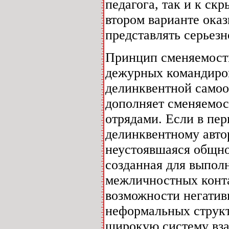
педагога, так и к ск
втором варианте ока
представлять серьезн
Принцип сменяемости
дежурных командиров
делинквентной само
дополняет сменяемос
отрядами. Если в пер
делинквентному автор
неустоявшаяся общно
созданная для выпол
межличностных конта
возможности негати
неформальных структу
широкую систему вза