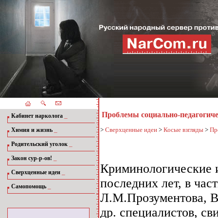
Проблемы социально-педагогич
_
Кабинет нарколога
_
>
Сверхценные идеи
>
Косые взгляды
>
Пр
Химия и жизнь
_
Родительский уголок
_
Закон сур-р-ов!
Криминологические 
_
Сверхценные идеи
последних лет, в час
_
Самопомощь
Л.М.Прозументова, В
др. специалистов, св