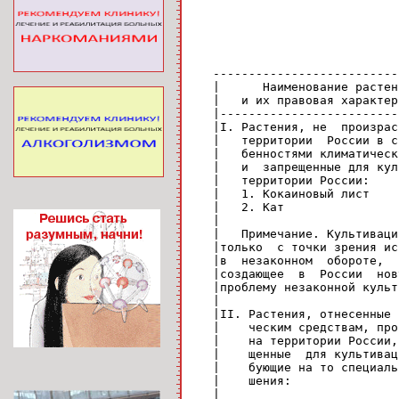
   --------------------------
   |      Наименование растен
   |   и их правовая характер
   |-------------------------
   |I. Растения, не  произрас
   |   территории  России в с
   |   бенностями климатическ
   |   и  запрещенные для кул
   |   территории России:    
   |   1. Кокаиновый лист    
   |   2. Кат                
   |                         
   |   Примечание. Культиваци
   |только  с точки зрения ис
   |в  незаконном  обороте,  
   |создающее  в  России  нов
   |проблему незаконной культ
   |                         
   |II. Растения, отнесенные 
   |    ческим средствам, про
   |    на территории России,
   |    щенные  для культивац
   |    бующие на то специаль
   |    шения:               
   |                         