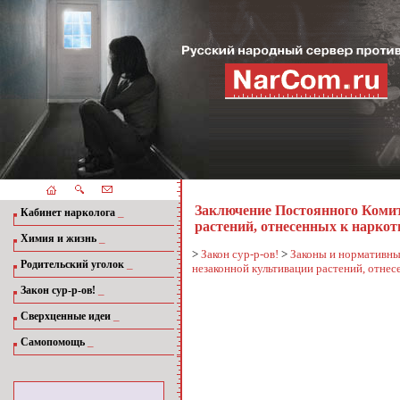
Заключение Постоянного Комит
_
Кабинет нарколога
растений, отнесенных к нарко
_
Химия и жизнь
>
Закон сур-р-ов!
>
Законы и нормативн
_
Родительский уголок
незаконной культивации растений, отнес
_
Закон сур-р-ов!
_
Сверхценные идеи
_
Самопомощь