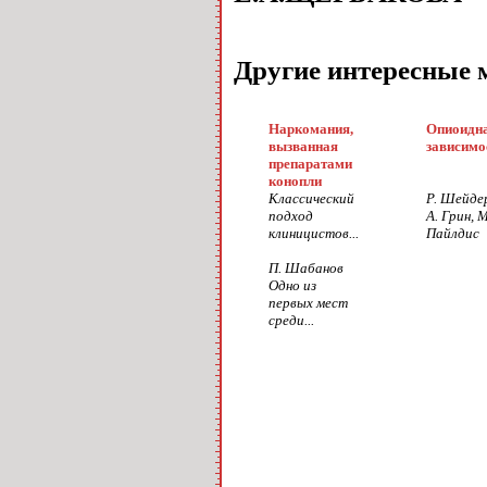
Другие интересные 
Наркомания,
Опиоидн
вызванная
зависимо
препаратами
конопли
Классический
Р. Шейде
подход
А. Грин, М
клиницистов...
Пайлдис I
П. Шабанов
Одно из
первых мест
среди...