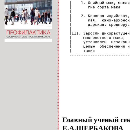
   |    1. Опийный мак, масли
   |       гие сорта мака    
   |                         
   |    2. Конопля индийская,
   |       кая,  южно-архонск
   |       дарская, среднерус
   |                         
   |III. Заросли дикорастущей
   |     многолетнего мака,  
   |     установлен  незаконн
   |     целью  обеспечения и
   |     тания               
   --------------------------
Главный ученый се
Е.А.ЩЕРБАКОВА