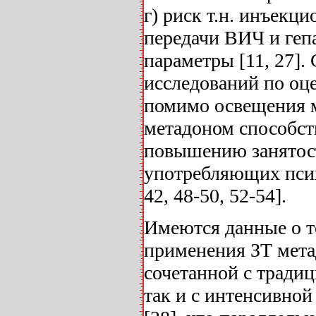
г) риск т.н. инъекц
передачи ВИЧ и геп
параметры [11, 27].
исследований по оц
помимо освещения м
метадоном способст
повышению занятост
употребляющих психо
42, 48-50, 52-54].
Имеются данные о т
применения ЗТ метад
сочетанной с тради
так и с интенсивной