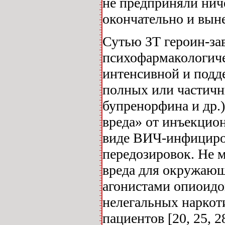
не предприняли нич
окончательно и вын
Сутью ЗТ героин-за
психофармакологиче
интенсивной и под
полных или частичн
бупренорфина и др.)
вреда» от инъекцио
виде ВИЧ-инфициров
передозировок. Не 
вреда для окружающ
агонистами опиоидо
нелегальных наркот
пациентов [20, 25, 28