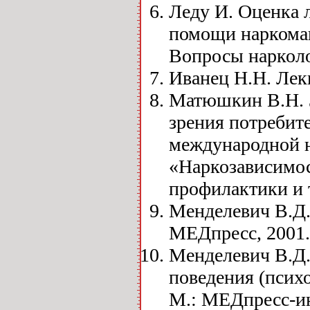
Леду И. Оценка 
помощи наркомана
Вопросы нарколог
Иванец Н.Н. Лекц
Матюшкин В.Н. З
зрения потребит
международной 
«Наркозависимос
профилактики и т
Менделевич В.Д.
МЕДпресс, 2001. 
Менделевич В.Д.
поведения (псих
М.: МЕДпресс-ин