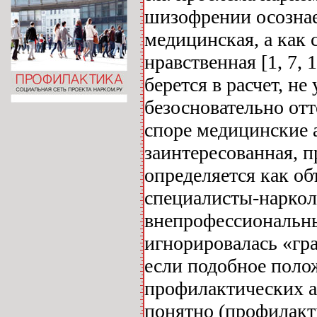
шизофрении осознает
медицинская, а как 
нравственная [1, 7, 
берется в расчет, н
безосновательно от
споре медицинские 
заинтересованная, п
определяется как о
специалисты-наркол
внепрофессиональные
игнорировалась «гра
если подобное полож
профилактических а
понятно (профилакт