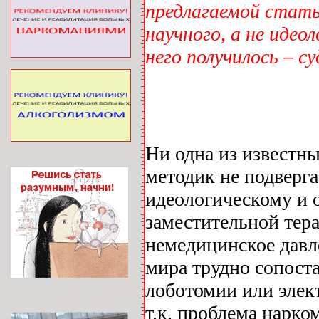
предлагаемой стать
научного, а не идео
него получилось – с
Ни одна из известн
методик не подверга
идеологическому и 
заместительной тер
немедицинское давле
мира трудно сопост
лоботомии или элек
т.к. проблема нарко