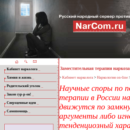
Заместительная терапии наркоз
_
Кабинет нарколога
_
>
Кабинет нарколога
>
Наркология on-line
Химия и жизнь
_
Научные споры по п
Родительский уголок
_
Закон сур-р-ов!
терапии в России н
_
Сверхценные идеи
движутся по замкн
_
Самопомощь
аргументы либо игн
тенденциозный хара