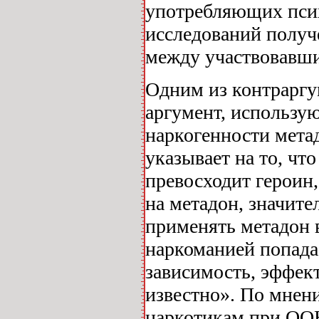
употребляющих псих
исследований получ
между участвовавши
Одним из контраргу
аргумент, использу
наркогенности метад
указывает на то, чт
превосходит героин
на метадон, значите
применять метадон в
наркоманией попада
зависимость, эффек
известно». По мнени
наркотикам при ООН